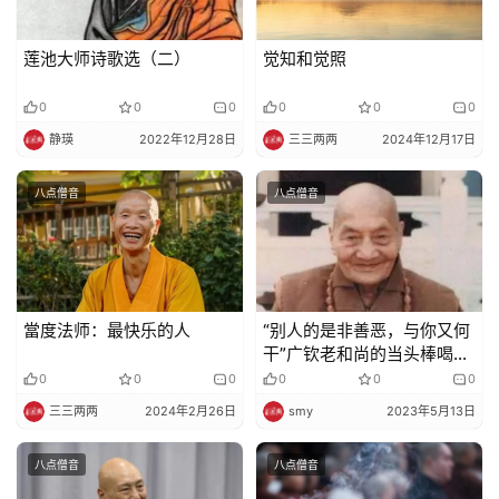
莲池大师诗歌选（二）
觉知和觉照
免
责
0
0
0
0
0
0
声
明
静瑛
2022年12月28日
三三两两
2024年12月17日
八点僧音
八点僧音
當度法师：最快乐的人
“别人的是非善恶，与你又何
干”广钦老和尚的当头棒喝，
你看懂了么？
0
0
0
0
0
0
三三两两
2024年2月26日
smy
2023年5月13日
八点僧音
八点僧音