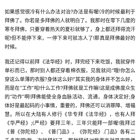
如果感觉很冷有什么办法对治?办法是有喔!冷的时候最利于
拜佛了。你若是多拜佛的人就明白了。我那时在零下几度的
寒冬拜佛，只要穿着热天的夏衫就够了，身上都还拜得流汗
呢!但不能停下来，一停下来可就冻人了!那真是拜佛最好的
时候。
我还记得以前拜《
法华经
》时，拜完经下来吃饭，我就穿件
单衫而已，那时别人都还穿着棉衣服，见我就问:“哦!你怎么
穿这么单薄的衣服?身体这么好!”其实我的身体并不怎么好，
而是在“工作”啦!什么工作?拜佛就是工作嘛!这是成佛度众生
的“功作”啊!拜佛能使全身血脉活动、流通，身体决定好;身
体好是最起码的小事情，重要的，拜佛还可以消罪障、增福
慧。所以在大陆有人修行《华专拜《法华经》，也有人拜
《
华严经
》;(严经》要拜三年，三年只能拜一部喔!我拜过
《普《弥陀经》、《普门品》，《弥陀经》.门品》各有二