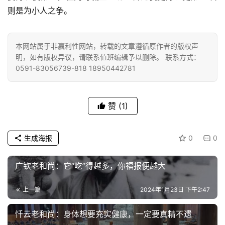
则是为小人之争。
提
专
本网站属于非赢利性网站，转载的文章遵循原作者的版权声
题
明，如有版权异议，请联系值班编辑予以删除。 联系方式：
0591-83056739-818 18950442781
公
益
慈
赞
(1)
善
生成海报
0
0
佛
教
广钦老和尚：它“吃”得越多，你福报便越大
人
登录
注册
物
上一篇
2024年1月23日 下午2:47
寺
忏云老和尚：身体想要充实健康，一定要真精不遗
院