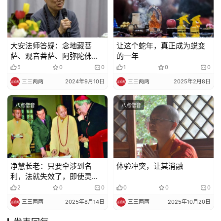
大安法师答疑：念地藏菩
让这个蛇年，真正成为蜕变
萨、观音菩萨、阿弥陀佛名
的一年
号有什么区别？
5
0
0
1
0
0
三三两两
2024年9月10日
三三两两
2025年2月8日
八点僧音
八点僧音
净慧长老：只要牵涉到名
体验冲突，让其消融
利，法就失效了，即使灵
验，那一定是妖魔鬼怪附身
2
0
0
0
0
0
的邪法，马上有副作用
三三两两
2025年8月14日
三三两两
2025年10月20日