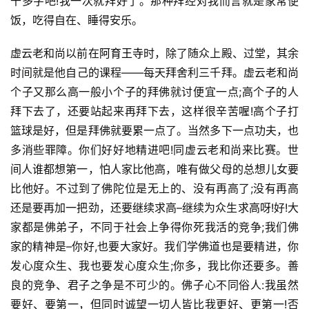
千多字吧!我一次就拜好了。那种拜经对我而言就是家常便
饭，吃得自在、睡得安乐。
资
虚云老和尚以前在
阿育王寺
时，除了随众上殿、过堂，其余
讯
时间就是他自己的课程——每天拜舍利三千拜。虚云老和尚
个子又那么高一般小个子的拜佛就讨便宜一点;高个子的人
八
拜下去了，还要站起来再拜下去，这样很辛苦喔!高个子打
点
篮球是好，但是拜佛就要累一点了。当然多下一点功夫，也
僧
音
多消些罪障。你们好好地精进吧!同虚云老和尚来比赛。世
间人谁都想第一，怕人家比他高，唯有做父母的总想儿女要
高
比他好。不过到了佛陀位是无上的、没有再高了;没有再高
僧
还是要再加一把劲，还要继续求高–继续为众生求高呀!好!大
访
家都是佛弟子，不同于社会上争得你死我活的竞争;我们佛
谈
家的精神是–你好,也要大家好。我们学佛道也是要精进，你
发心度众生、我也要发心度众生;你多，我比你还要多。善
心
良的竞争、君子之争是不可少的。佛子心不同俗人:我虽然
乐
要好、要第一，但同时诚望一切人皆比我更好、更第一!否
菩