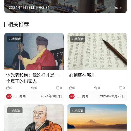
巡
2024年1月23日 下午3:31
下一篇
礼
相关推荐
视
频
八点僧音
八点僧音
纪
录
佛
体光老和尚：像这样才是一
心到底在哪儿
教
个真正的出家人！
艺
0
0
0
0
0
0
术
三三两两
2024年6月7日
三三两两
2024年11月28日
政
八点僧音
八点僧音
策
法
规