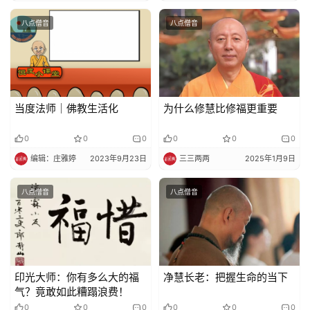
八点僧音
八点僧音
当度法师｜佛教生活化
为什么修慧比修福更重要
0
0
0
0
0
0
编辑：庄雅婷
2023年9月23日
三三两两
2025年1月9日
八点僧音
八点僧音
印光大师：你有多么大的福
净慧长老：把握生命的当下
气？竟敢如此糟蹋浪费！
0
0
0
0
0
0