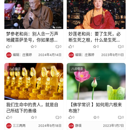
法
规
免
责
梦参老和尚：别人念一万声
妙莲老和尚：要了生死，必
声
地藏菩萨圣号，你如果感觉
断生死之根，什么是生死之
业障重，念两万声
根呢？
明
1
0
0
1
0
0
编辑：庄雅婷
2024年4月14日
编辑：庄雅婷
2023年9月11日
八点僧音
八点僧音
我们生命中的贵人，就是自
【佛学常识 】如何用六根来
己所结下的善缘
布施？
0
0
0
0
0
0
三三两两
2024年9月18日
静瑛
2023年1月7日