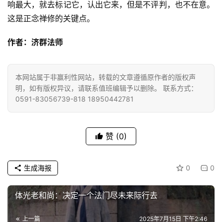
响最大，就去标记它，认出它来，但是不评判，也不在意。
乐
菩
这是正念禅修的关键点。
提
作者：济群法师
专
题
本网站属于非赢利性网站，转载的文章遵循原作者的版权声
明，如有版权异议，请联系值班编辑予以删除。 联系方式：
公
0591-83056739-818 18950442781
益
慈
善
赞
(0)
佛
生成海报
0
0
教
人
登录
注册
物
体光老和尚：决定一个法门尽未来际行去
上一篇
2025年7月15日 下午2:46
寺