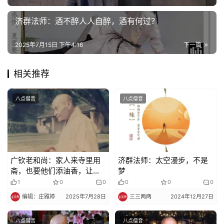
院
济群法师：酒不醉人人自醉，酒有何过？
巡
礼
2025年7月15日 下午4:16
下一篇
视
相关推荐
频
八点僧音
八点僧音
纪
录
佛
教
广钦老和尚：家人来寺里用
济群法师：太空漫步，不是
艺
斋，也要他们添油香，让他
梦
术
们有正确观念
1
0
0
0
0
0
编辑：庄雅婷
2025年7月28日
三三两两
2024年12月27日
政
策
八点僧音
八点僧音