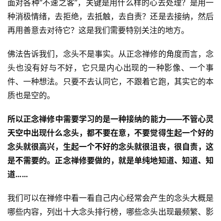
面对各种“不速之客”，关键是用什么样的心去处理？是用一
种消极情绪，去拒绝，去抵触，去自责？还是去接纳，然后
再用善意去对待它？这是我们需要特别关注的地方。
资
佛法告诉我们，念头不是事实。从正念禅修的角度而言，念
讯
头也没有好与不好，它只是内心出现的一种影像、一个事
件、一种想法。只要不去认同它，不跟着它跑，其实它的本
八
质也是空的。
点
僧
所以正念禅修中需要学习的是一种接纳的能力——不管心灵
音
天空中出现什么念头，都不要在意，不要觉得生起一个好的
念头就很高兴，生起一个不好的念头就很沮丧，很自责，这
高
是不需要的。正念禅修要做的，就是单纯地知道、知道、知
僧
道……
访
谈
我们可以在禅修中看一看自己内心经常会产生的念头大概是
哪些内容，列出十大念头排行榜，哪些念头出现最频繁、影
心