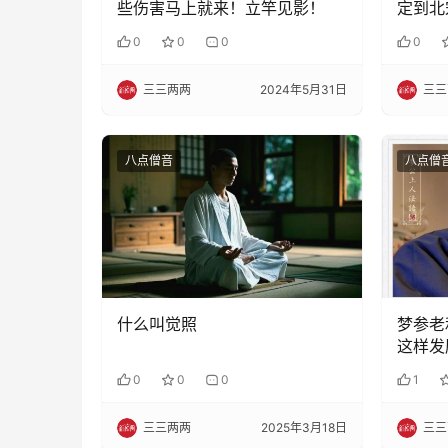
些伤害马上就来！立竿见影！
定到北
0
0
0
0
三三两两
2024年5月31日
三三
八点僧音
八点僧
什么叫觉照
梦参老
这样发
0
0
0
1
三三两两
2025年3月18日
三三