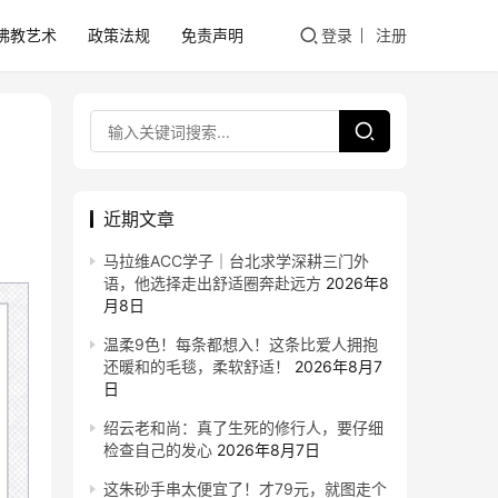
佛教艺术
政策法规
免责声明
登录
注册
近期文章
马拉维ACC学子｜台北求学深耕三门外
语，他选择走出舒适圈奔赴远方
2026年8
月8日
温柔9色！每条都想入！这条比爱人拥抱
还暖和的毛毯，柔软舒适！
2026年8月7
日
绍云老和尚：真了生死的修行人，要仔细
检查自己的发心
2026年8月7日
这朱砂手串太便宜了！才79元，就图走个