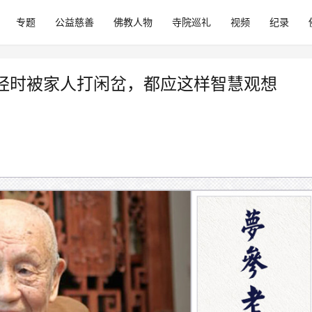
专题
公益慈善
佛教人物
寺院巡礼
视频
纪录
经时被家人打闲岔，都应这样智慧观想