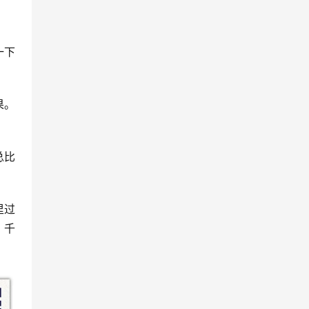
一下
果。
总比
里过
，千