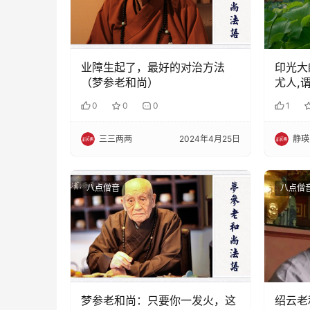
业障生起了，最好的对治方法
印光大
（梦参老和尚）
尤人,
0
0
0
1
三三两两
2024年4月25日
静瑛
八点僧音
八点僧
梦参老和尚：只要你一发火，这
绍云老