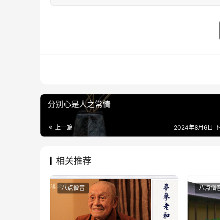
分别心是人之常情
上一篇
2024年8月6日 下
相关推荐
八点僧音
八点僧