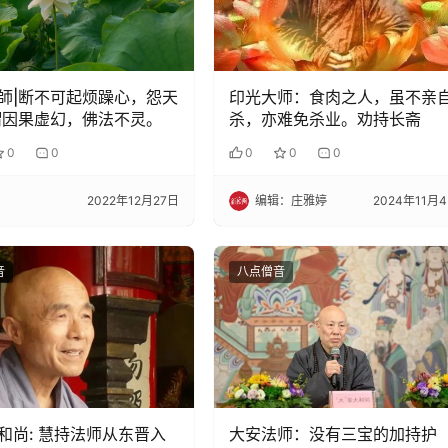
師|断不可起烦躁心，怨天
印光大师：食肉之人，虽不亲
谓因果虚幻，佛法不灵。
杀，亦难免杀业。劝持长斋
0
0
0
0
0
2022年12月27日
编辑：庄雅婷
2024年11月
音
八点僧音
和尚: 慧持法师从东晋入
大安法师：没有三宝的加持护