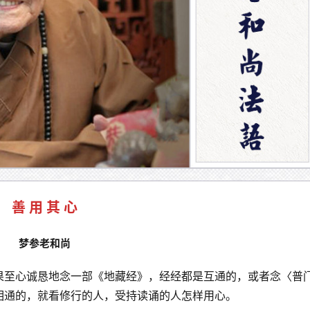
善 用 其 心
梦参老和尚
果至心诚恳地念一部《地藏经》，经经都是互通的，或者念〈普
相通的，就看修行的人，受持读诵的人怎样用心。