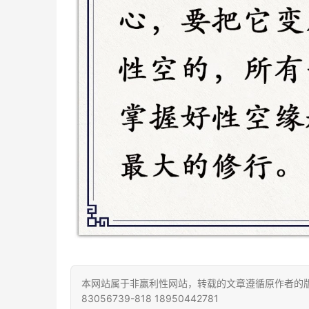
本网站属于非赢利性网站，转载的文章遵循原作者的版
83056739-818 18950442781