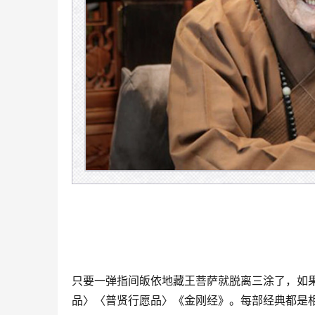
只要一弹指间皈依地藏王菩萨就脱离三涂了，如
品〉〈普贤行愿品〉《金刚经》。每部经典都是