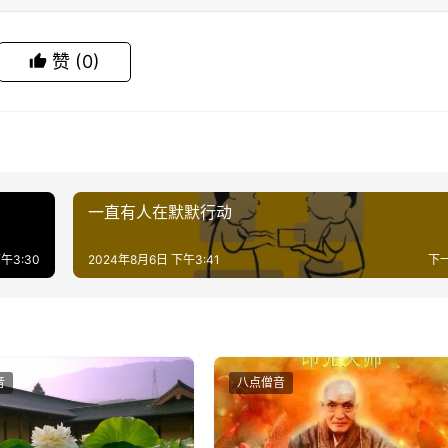
赞
(0)
一直有人在默默行动
午3:30
2024年8月6日 下午3:41
下
音
八点僧音