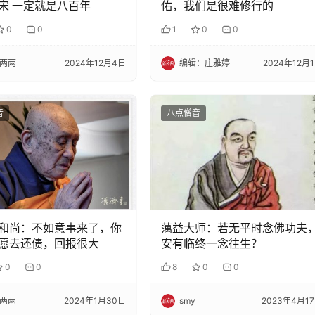
宋 一定就是八百年
佑，我们是很难修行的
0
0
1
0
0
两两
2024年12月4日
编辑：庄雅婷
2024年12月
音
八点僧音
和尚：不如意事来了，你
蕅益大师：若无平时念佛功夫
愿去还债，回报很大
安有临终一念往生？
0
0
8
0
0
两两
2024年1月30日
smy
2023年4月1