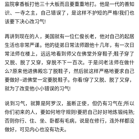
监院拿香板打他三十大板而且要重重地打。他是一代的善知
识、一寺之主，自己错误了，是这样不护短的严格!我们也
该要下决心改习气!
再讲到现在的人，美国就有一位
仁俊长老
，他对自己的起居
生活也非常严谨。他的徒弟日常法师跟他十几年，有一次日
常法师在楼上，远远地看到师父在佛堂外穿鞋子;鞋子穿了
又脱、脱了又穿，穿脱不下一百次。于是问老法师在做什
么?原来他进佛殿忘了脱鞋子，然后就这样严格地要求自己
要做好–进佛堂一定要脱鞋子。你看!穿了又脱、脱了又穿，
就为了改变他小小错误的习气!
说到习气，就算是阿罗汉，虽断正使，但仍有习气在;所以
资
你们初来的人，要如何地守规则!要把自己好好地炼锻纯熟;
讯
否则你行、住、坐、卧都有毛病，说是在修行，连外样都没
做好，可见内心也没有功夫。
八