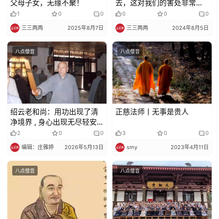
父母子女，无缘不聚！
去，这对我们的害处非常的
大
1
0
0
0
0
0
三三两两
2025年8月7日
三三两两
2024年8月5日
八点僧音
八点僧音
绍云老和尚：用功出现了清
正慈法师丨无事是贵人
净境界 , 身心出现无尽轻安
的时候 , 千万不能得少为足
2
0
0
3
0
0
编辑：庄雅婷
2026年5月13日
smy
2023年4月11日
八点僧音
八点僧音