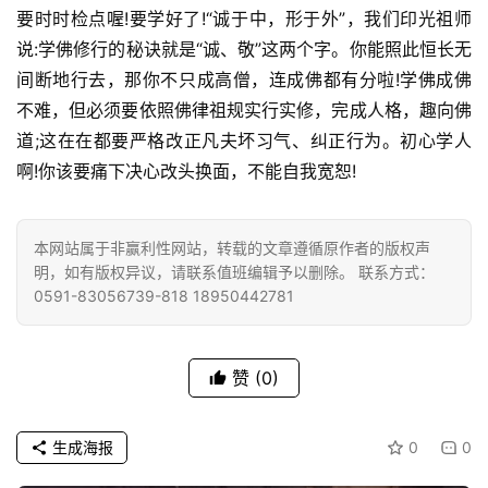
点
要时时检点喔!要学好了!“诚于中，形于外”，我们印光祖师
僧
说:学佛修行的秘诀就是“诚、敬”这两个字。你能照此恒长无
音
间断地行去，那你不只成高僧，连成佛都有分啦!学佛成佛
不难，但必须要依照佛律祖规实行实修，完成人格，趣向佛
高
道;这在在都要严格改正凡夫坏习气、纠正行为。初心学人
僧
啊!你该要痛下决心改头换面，不能自我宽恕!
访
谈
本网站属于非赢利性网站，转载的文章遵循原作者的版权声
心
明，如有版权异议，请联系值班编辑予以删除。 联系方式：
乐
0591-83056739-818 18950442781
菩
提
赞
(0)
专
题
生成海报
0
0