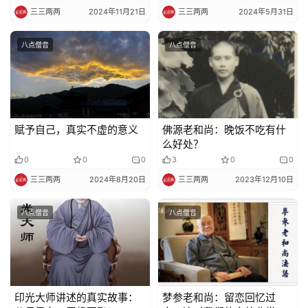
纪
三三两两
2024年11月21日
三三两两
2024年5月31日
录
八点僧音
八点僧音
佛
教
艺
术
赋予自己，真实不虚的意义
佛源老和尚：晚饭不吃有什
么好处？
政
0
0
0
3
0
0
策
三三两两
2024年8月20日
三三两两
2023年12月10日
法
规
八点僧音
八点僧音
免
责
声
明
印光大师讲述的真实故事：
梦参老和尚：留恋回忆过