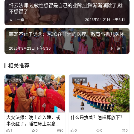
公
忏云法师:过敏性感冒是自己的业障,业障渐渐消除了,就
益
不感冒了
慈
上一篇
2025年9月21日 下午5:11
善
慈悲不止于诵念：ACC在非洲的医疗、教育与孤儿关怀​​
佛
教
2025年9月23日 下午5:36
下一篇
人
登录
注册
物
相关推荐
寺
八点僧音
八点僧音
院
巡
礼
视
大安法师：晚上难入睡，或
什么是执着？怎样算放下？
频
半夜醒了，睡在床上默念佛
号，这合法吗？
1
0
0
0
0
0