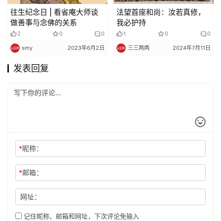
往生纪念日 | 看省庵大师谈
法望首座和尚：汝若真修，
做善事与念佛的关系
我必护持
2
0
0
1
0
0
smy
2023年6月2日
三三两两
2024年7月11日
发表回复
*
昵称：
*
邮箱：
网址：
记住昵称、邮箱和网址，下次评论免输入