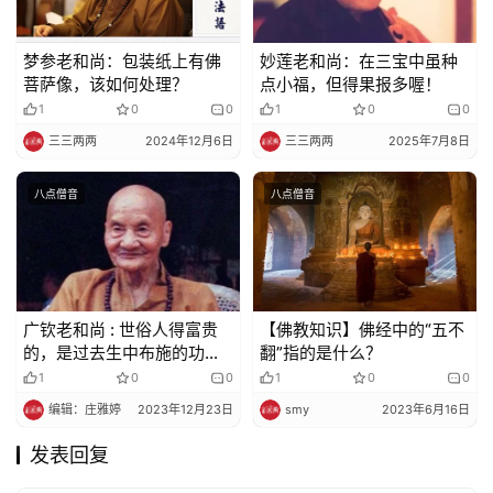
梦参老和尚：包装纸上有佛
妙莲老和尚：在三宝中虽种
菩萨像，该如何处理？
点小福，但得果报多喔！
1
0
0
1
0
0
三三两两
2024年12月6日
三三两两
2025年7月8日
八点僧音
八点僧音
广钦老和尚 : 世俗人得富贵
【佛教知识】佛经中的“五不
的，是过去生中布施的功德
翻”指的是什么？
来的
1
0
0
1
0
0
编辑：庄雅婷
2023年12月23日
smy
2023年6月16日
发表回复