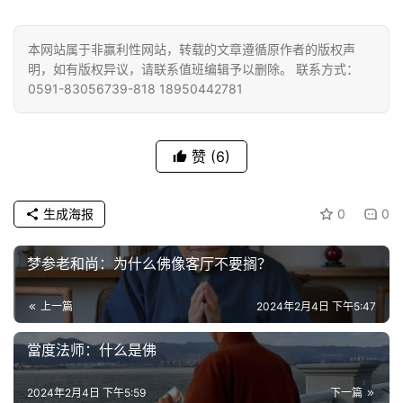
佛
本网站属于非赢利性网站，转载的文章遵循原作者的版权声
教
明，如有版权异议，请联系值班编辑予以删除。 联系方式：
人
登录
注册
0591-83056739-818 18950442781
物
寺
赞
(6)
院
巡
生成海报
0
0
礼
梦参老和尚：为什么佛像客厅不要搁？
视
频
上一篇
2024年2月4日 下午5:47
纪
當度法师：什么是佛
录
2024年2月4日 下午5:59
下一篇