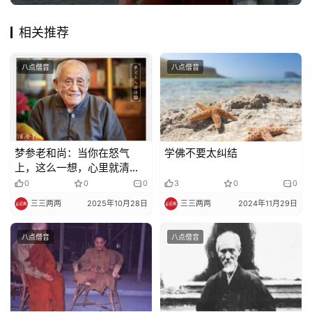
佛
教
相关推荐
艺
术
八点僧音
八点僧音
政
策
法
规
梦参老和尚：当你在怒气
学佛不要太纠结
上，这么一想，心里就清凉
免
了
0
0
0
3
0
0
责
三三两两
2025年10月28日
三三两两
2024年11月29日
声
明
八点僧音
八点僧音