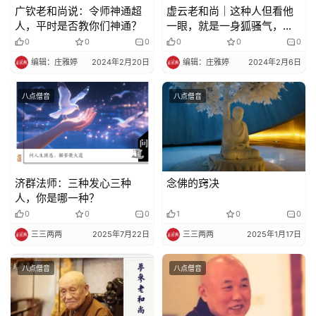
广钦老和尚说：令师神通超
虚云老和尚｜这种人但看他
人，平时是否教你们神通？
一眼，就是一身狐骚气，令
人退心招堕 !
0
0
0
0
0
0
编辑：庄雅婷
2024年2月20日
编辑：庄雅婷
2024年2月6日
八点僧音
八点僧音
济群法师：三种发心三种
念佛的窍决
人，你是哪一种？
0
0
0
1
0
0
三三两两
2025年7月22日
三三两两
2025年1月17日
八点僧音
八点僧音