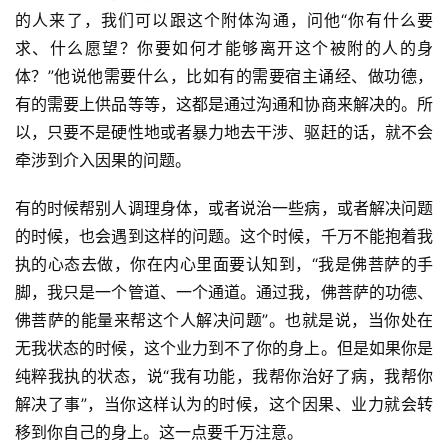
的人来了，我们可以跟这个附体沟通，问他“你有什么要
高
求、什么愿望？你要如何才能够离开这个被附的人的身
僧
体？”他说他需要什么，比如有的需要宿主诵经、做功德，
访
谈
有的需要上供品等等，这都是通过沟通和协商来解决的。所
以，只要不是硬性地或者暴力地去干涉、驱赶的话，就不会
心
牵涉到介入因果的问题。
乐
菩
有的时候帮别人调理身体，或者说治一些病，或者解决问题
提
的时候，也会遇到这样的问题。这个时候，千万不能抱着我
执的心态去做，你在内心里面要认知到，“我是佛菩萨的手
专
脚，我只是一个管道、一个通道。通过我，佛菩萨的功德、
题
佛菩萨的能量来帮这个人解决问题”。也就是说，当你处在
无我状态的时候，这个业力到不了你的身上。但是如果你是
公
纯粹我执的状态，说“我有功能，我帮你治好了病，我帮你
益
解决了事”，当你这样认为的时候，这个因果、业力就会转
慈
移到你自己的身上。这一点要千万注意。
善