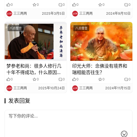
0
0
0
0
0
0
三三两两
2025年3月5日
三三两两
2024年9月10日
八点僧音
八点僧音
梦参老和尚：很多人修行几
印光大师：念佛没有境界和
十年不得成功，什么原因
瑞相能否往生？
呢？
0
0
0
0
0
0
三三两两
2025年10月24日
三三两两
2024年11月15日
发表回复