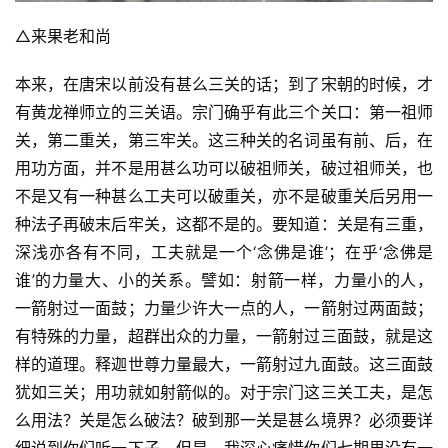
△来果老和尚
本来，在唐宋以前没有甚么三关的话；到了宋朝的时候，才
有黄龙禅师立的三关语。宗门确乎有此三个关口：第一祖师
关，第二重关，第三牢关。这三种关的名词虽有前、后，在
用功方面，并不是用甚么功可以破祖师关，破过祖师关，也
不是又有一种甚么工夫可以破重关，亦不是破重关后另用一
种法子再破末后牢关，这都不是的。要知道：关是有三重，
深浅亦各有不同，工夫就是一个‘念佛是谁’；在乎‘念佛是
谁’的力量大、小的关系。譬如：射箭一样，力量小的人，
一箭射过一面鼓；力量少许大一点的人，一箭射过两面鼓；
有特殊的力量，超群出众的力量，一箭射过三面鼓，就是这
样的道理。释迦世尊力量最大，一箭射过九面鼓。这三面鼓
犹如三关；用功就如射箭似的。对于宗门这三关工夫，是怎
么用法？关是怎么破法？破到那一关是甚么境界？必须要详