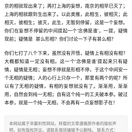
京的相就现出来了；再打上海的妄想，南京的相早已灭了；
教
人
上海的相就跟到生出来了。以此类推，此相生，彼相灭；此
登录
注册
物
相灭，彼相生；彼灭，此生，无暂刻停留，这是一个妄想。
你们在妄想不停留的中间提起一个‘念佛是谁’，一提，疑情
寺
现前；疑情是  甚么形相？你们讨论一下子有甚么相？
院
巡
你们七打了八个下来，虽然没有开悟，疑情上有相没有相？
礼
大概都知道一定没有相。这一个‘念佛是谁’提起来只有疑
情，疑情是无相；妄想不停就是形相不停，于这个中间安一
视
个无相的疑情；人的心行上只存一个，那里有两个的呢？所
频
以有了无相的疑情，有相的妄想就没有了。渐渐用，渐渐
用，自然会到纯一无相；自有这个纯一的工夫破本参。破过
纪
本参，就是一个纯一无相，不会再有一点妄想影子在！
录
佛
本网站属于非赢利性网站，转载的文章遵循原作者的版权声
教
明，如有版权异议，请联系值班编辑予以删除。 联系方式：