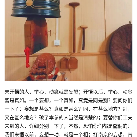
僧
访
谈
心
乐
菩
提
专
题
未开悟的人，举心、动念就是妄想；开悟以后，举心、动念
公
皆是真如。一个妄想，一个真如，究竟是同是别？要问你们
益
一下子：妄想是甚么？真如是甚么？同，在甚么地方？别，
慈
又在甚么地方？破了本参的人当然是清楚的；要替你们工夫
善
未到的人，详细分别一下子，不然，恐怕你们都是儱侗的：
我们未悟以前，妄想一动，就是一个相；打南京的妄想，南
佛