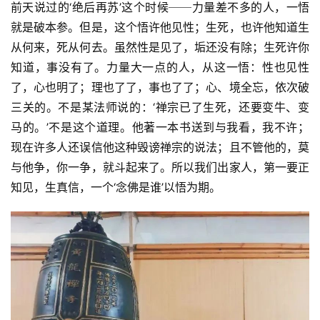
前天说过的‘绝后再苏’这个时候──力量差不多的人，一悟
就是破本参。但是，这个悟许他见性；生死，也许他知道生
从何来，死从何去。虽然性是见了，垢还没有除；生死许你
知道，事没有了。力量大一点的人，从这一悟：性也见性
了，心也明了；理也了了，事也了了；心、境全忘，依次破
三关的。不是某法师说的：‘禅宗已了生死，还要变牛、变
马的。’不是这个道理。他著一本书送到与我看，我不许；
现在许多人还误信他这种毁谤禅宗的说法；且不管他的，莫
资
与他争，你一争，就斗起来了。所以我们出家人，第一要正
讯
知见，生真信，一个‘念佛是谁’以悟为期。
八
点
僧
音
高