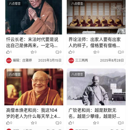
八点僧音
八点僧音
忏云长老：末法时代要是说
界诠法师：出家人要有出家
出自己是佛再来，一定马上
人的样子，僧格要有僧格的
入涅盘，不能再住世
样子
1
0
0
0
0
0
编辑：庄雅婷
2025年3月15日
三三两两
2025年8月28日
八点僧音
八点僧音
高僧本焕老和尚：我这104
广钦老和尚：越是默默无
岁的老人为什么每天早上4点
名，越是少攀缘，越是好用
18分起床？
功
0
0
0
1
0
0