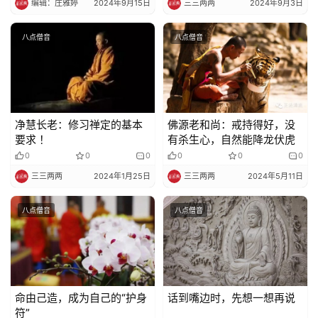
编辑：庄雅婷
2024年9月15日
三三两两
2024年9月3日
八点僧音
八点僧音
净慧长老：修习禅定的基本
佛源老和尚：戒持得好，没
要求 ！
有杀生心，自然能降龙伏虎
0
0
0
0
0
0
三三两两
2024年1月25日
三三两两
2024年5月11日
八点僧音
八点僧音
命由己造，成为自己的“护身
话到嘴边时，先想一想再说
符”