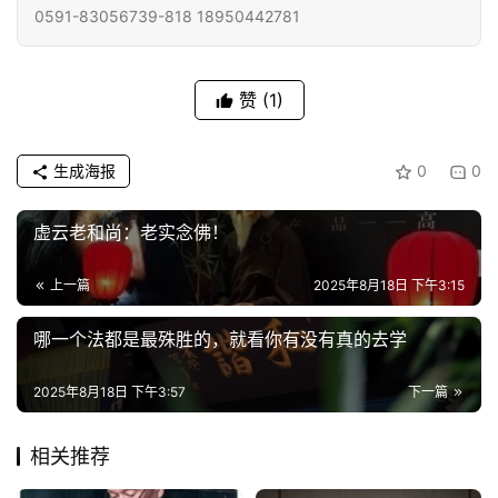
艺
0591-83056739-818 18950442781
术
政
赞
(1)
策
法
生成海报
0
0
规
虚云老和尚：老实念佛！
免
责
上一篇
2025年8月18日 下午3:15
声
明
哪一个法都是最殊胜的，就看你有没有真的去学
2025年8月18日 下午3:57
下一篇
相关推荐