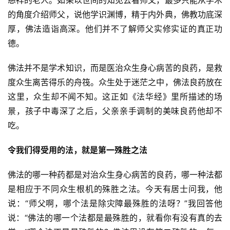
慈祥的老人。如果以世间的知见去看师父，最多只能从学术
益
的角度介绍师父，说他学识渊博，精于内外典，佛教功底深
慈
厚，佛法造诣高深。他们并不了解师父实修实证的真正功
善
德。
佛
佛法并不是学术知识，而是医治众生身心病苦的良药，是救
教
度众生离苦得乐的舟筏。众生处于迷茫之中，佛法良药放在
人
登录
注册
这里，众生却不闻不知。这正如《法华经》里所描述的场
物
景，孩子中毒深了之后，父亲亲手调制的美味良药他却不
吃。
寺
院
令我们得受用的法，就是第一殊胜之法
巡
礼
佛法的哪一种药都是对治众生身心病苦的良药，哪一种法都
是相应于不同众生根机的殊胜之法。今天有居士问我，他
视
说：“师父啊，哪个法是除灾障最殊胜的法呀？”我回答他
频
说：“佛法的哪一个法都是最殊胜的，就看你有没有真的去