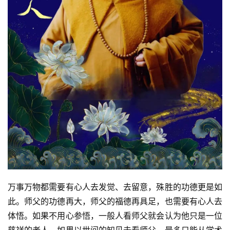
点
僧
音
高
僧
访
谈
心
乐
菩
提
专
万事万物都需要有心人去发觉、去留意，殊胜的功德更是如
题
此。师父的功德再大，师父的福德再具足，也需要有心人去
体悟。如果不用心参悟，一般人看师父就会认为他只是一位
公