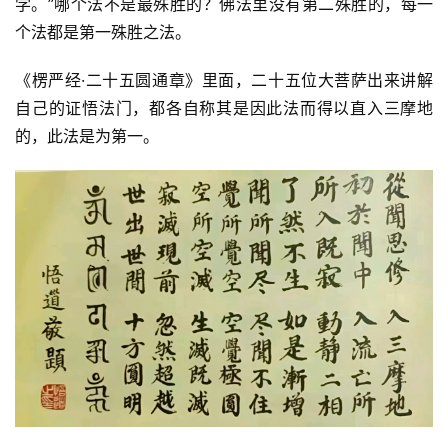
学。”哪个法不是最殊胜的？佛法里没有第二殊胜的，每一
纪
录
个法都是第一殊胜之法。
《楞严经·二十五圆通章》里面，二十五位大菩萨出来讲解
佛
自己的证悟法门，都各自称其是因此法而得以直入三摩地
教
艺
的，此法是为第一。
术
政
策
法
规
免
责
声
明