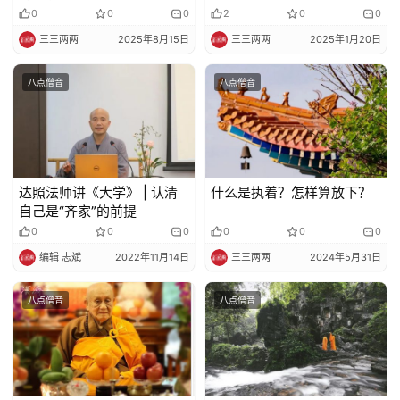
0
0
0
2
0
0
三三两两
2025年8月15日
三三两两
2025年1月20日
八点僧音
八点僧音
达照法师讲《大学》 | 认清
什么是执着？怎样算放下？
自己是“齐家”的前提
0
0
0
0
0
0
编辑 志斌
2022年11月14日
三三两两
2024年5月31日
八点僧音
八点僧音