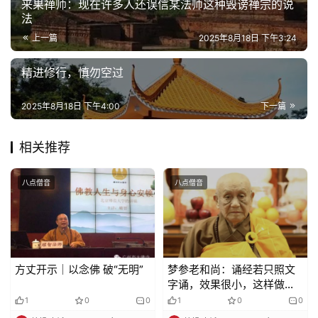
来果禅师：现在许多人还误信某法师这种毁谤禅宗的说
法
上一篇
2025年8月18日 下午3:24
精进修行，慎勿空过
2025年8月18日 下午4:00
下一篇
相关推荐
八点僧音
八点僧音
方丈开示｜以念佛 破“无明”
梦参老和尚：诵经若只照文
字诵，效果很小，这样做力
量就大了
1
0
0
1
0
0