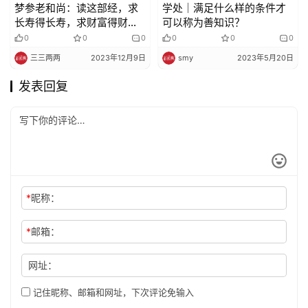
梦参老和尚：读这部经，求
学处｜满足什么样的条件才
长寿得长寿，求财富得财富
可以称为善知识？
无量
0
0
0
0
0
0
三三两两
2023年12月9日
smy
2023年5月20日
发表回复
*
昵称：
*
邮箱：
网址：
记住昵称、邮箱和网址，下次评论免输入