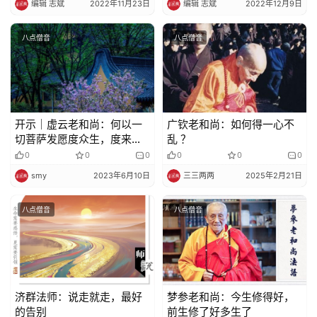
编辑 志斌
2022年11月23日
编辑 志斌
2022年12月9日
八点僧音
八点僧音
开示｜虚云老和尚：何以一
广钦老和尚：如何得一心不
切菩萨发愿度众生，度来度
乱 ？
去总度不尽呢？
0
0
0
0
0
0
smy
2023年6月10日
三三两两
2025年2月21日
八点僧音
八点僧音
济群法师：说走就走，最好
梦参老和尚：今生修得好，
的告别
前生修了好多生了