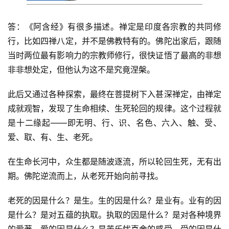
答：《阿含经》有很多描述。禅定是印度各宗教的共同修
行，比如四禅八定，并不是佛教特有的。佛陀出家后，跟随
当时两位最有影响力的宗教师修行，很快证悟了最高的非想
非非想处定，但他认为这不是究竟涅槃。
此后又通过各种探索，最终在菩提树下入甚深禅定，由禅定
成就观智，发现了生命相续、生死轮回的规律。这个过程就
是十二缘起——即无明、行、识、名色、六入、触、受、
爱、取、有、生、老死。
在生命长河中，众生都是随波逐流，所以轮回生死，无有出
期。佛陀逆流而上，从老死开始向前寻找。
老死的因是什么？是生。生的因是什么？是业有。业有的因
资
是什么？是对五蕴的执取。执取的因是什么？是对各种境界
讯
的爱著。爱的因是什么？是苦乐忧喜舍的感受。受的因是什