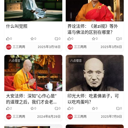
明
什么叫觉照
界诠法师：《弟zi规》等外
道与佛法的区别在哪里？
0
0
0
0
0
0
三三两两
2025年3月18日
三三两两
2025年3月6日
八点僧音
八点僧音
大安法师：深知“心作心是”
印光大师：吃素佛弟子，可
的道理之后，我们才会老实
以吃鸡蛋吗？
念佛（一宗透，一切宗都
2
0
0
0
0
0
透）
三三两两
2024年8月29日
三三两两
2025年7月9日