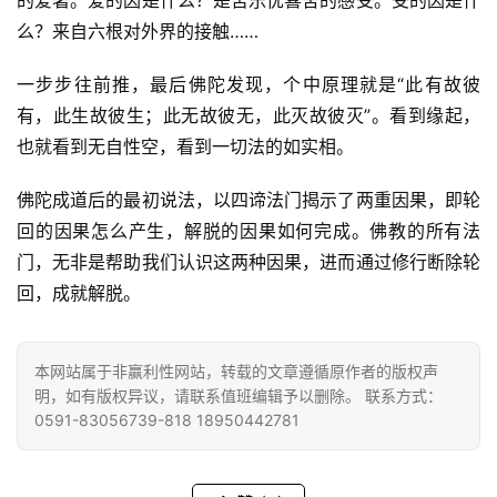
么？来自六根对外界的接触……
八
点
一步步往前推，最后佛陀发现，个中原理就是“此有故彼
僧
有，此生故彼生；此无故彼无，此灭故彼灭”。看到缘起，
音
也就看到无自性空，看到一切法的如实相。
高
佛陀成道后的最初说法，以四谛法门揭示了两重因果，即轮
僧
回的因果怎么产生，解脱的因果如何完成。佛教的所有法
访
门，无非是帮助我们认识这两种因果，进而通过修行断除轮
谈
回，成就解脱。
心
乐
本网站属于非赢利性网站，转载的文章遵循原作者的版权声
菩
明，如有版权异议，请联系值班编辑予以删除。 联系方式：
提
0591-83056739-818 18950442781
专
题