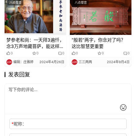
八点僧音
八点僧音
梦参老和尚：一天拜3遍忏，
“般若”两字，你念对了吗？
念3万声地藏菩萨，能这样
这比智慧更重要
做，你就是菩萨
3
0
0
0
0
0
编辑：庄雅婷
2024年4月26日
三三两两
2024年9月4日
发表回复
*
昵称：