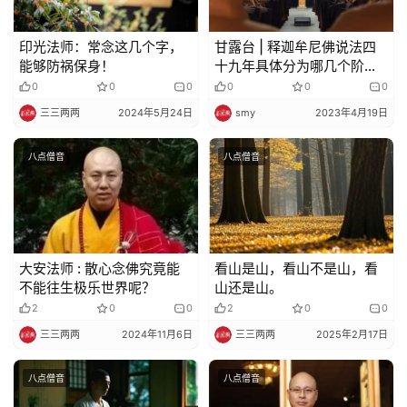
频
印光法师：常念这几个字，
甘露台 | 释迦牟尼佛说法四
纪
能够防祸保身！
十九年具体分为哪几个阶
录
段？
0
0
0
0
0
0
三三两两
2024年5月24日
smy
2023年4月19日
佛
教
八点僧音
八点僧音
艺
术
政
策
大安法师 : 散心念佛究竟能
看山是山，看山不是山，看
不能往生极乐世界呢？
山还是山。
法
2
0
0
2
0
0
规
三三两两
2024年11月6日
三三两两
2025年2月17日
免
八点僧音
八点僧音
责
声