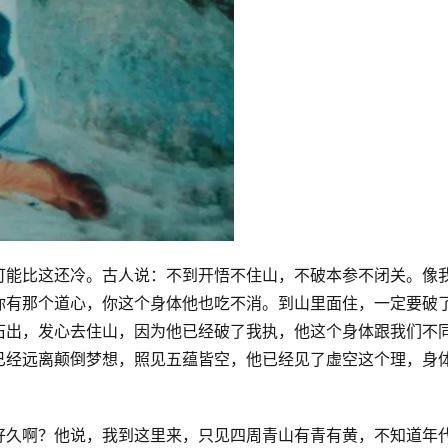
可能比这还冷。古人说：不到开悟不住山，不破本参不闭关。像
你有那个道心，你这个身体他也吃不消。到山里面住，一定要破
石出，发心去住山，因为他已经破了我执，他这个身体跟我们不
已经远离颠倒梦想，照见五蕴皆空，他已经见了虚空这个理，身
好久啊？他说，我到这里来，只见四周青山有青有黄，不知道年