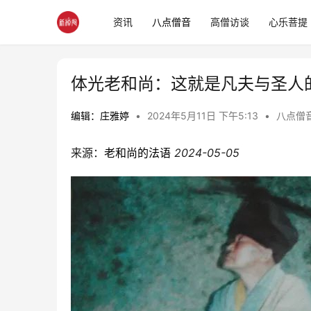
资讯
八点僧音
高僧访谈
心乐菩提
体光老和尚：这就是凡夫与圣人
编辑：庄雅婷
•
2024年5月11日 下午5:13
•
八点僧
来源：
老和尚的法语
2024-05-05