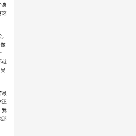
个身
有这
爱，
有做
个
那就
到受
苦最
体还
，我
他那