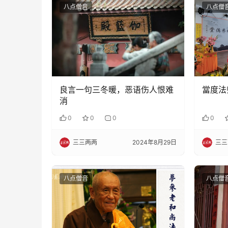
八点僧音
八点僧
良言一句三冬暖，恶语伤人恨难
當度法
消
0
0
0
0
三三两两
2024年8月29日
三三
八点僧音
八点僧