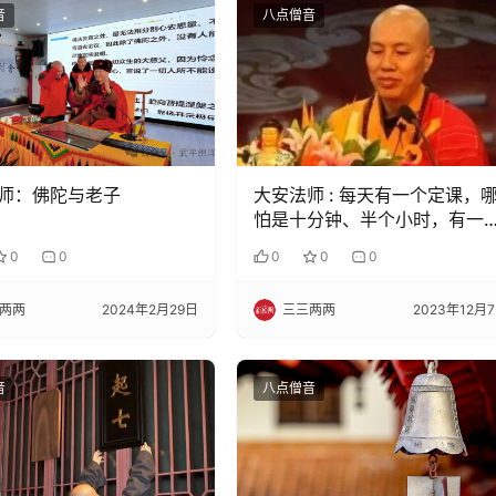
音
八点僧音
师：佛陀与老子
大安法师 : 每天有一个定课，
怕是十分钟、半个小时，有一
定课来规范自己
0
0
0
0
0
两两
2024年2月29日
三三两两
2023年12月
音
八点僧音