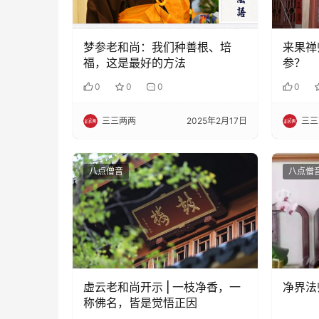
梦参老和尚：我们种善根、培
来果禅
福，这是最好的方法
参？
0
0
0
0
三三两两
2025年2月17日
三三
八点僧音
八点僧
虚云老和尚开示 | 一枝净香，一
净界法
称佛名，皆是觉悟正因