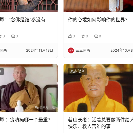
师：“念佛是谁”参没有
你的心境如何影响你的世界？
0
0
0
0
0
两两
2024年11月18日
三三两两
2024年10月
音
八点僧音
师 ：贪嗔痴哪一个最重？
茗山长老：活着总要做两件给
快乐、救人苦难的事