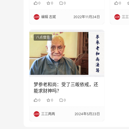
0
0
0
0
编辑 志斌
2022年11月24日
三三
八点僧音
梦参老和尚：受了三皈依戒，还
能求财神吗？
0
0
0
三三两两
2024年5月23日