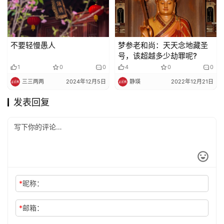
不要轻慢愚人
梦参老和尚：天天念地藏圣
号，该超越多少劫罪呢?
1
0
0
4
0
0
三三两两
2024年12月5日
静瑛
2022年12月21日
发表回复
*
昵称：
*
邮箱：