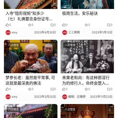
入寺“隐形规矩”知多少
极简生活，安乐秘诀
（七）礼佛要念身份证号
吗？该跟佛菩萨求什么？
0
0
0
0
0
0
smy
2023年4月30日
三三两两
2025年1月13日
八点僧音
八点僧音
梦参长老：虽然是平常事, 可
来果老和尚：有这种邪淫行
这就是最深奥的佛法
为的修行人，命终会堕入大
叫唤地狱
0
0
0
2
0
0
smy
2023年3月25日
编辑：庄雅婷
2023年11月23日
八点僧音
八点僧音