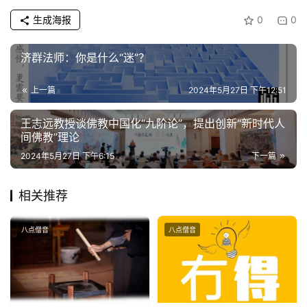
明
生成海报
0
0
济群法师：你是什么“迷”？
上一篇
2024年5月27日 下午12:51
王志远教授谈佛教中国化“九阶论”，提出创新“新时代人
间佛教”理论
2024年5月27日 下午6:15
下一篇
相关推荐
八点僧音
八点僧音