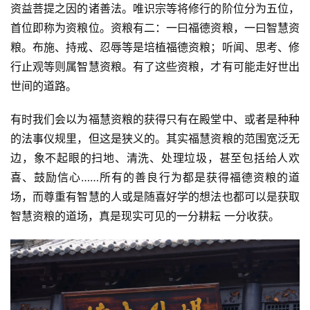
资益菩提之因的诸善法。唯识宗等将修行的阶位分为五位，
公
首位即称为资粮位。资粮有二：一曰福德资粮，一曰智慧资
益
粮。布施、持戒、忍辱等是培植福德资粮；听闻、思考、修
慈
行止观等则属智慧资粮。有了这些资粮，才有可能走好世出
善
世间的道路。
佛
有时我们会以为福慧资粮的获得只有在殿堂中、或者是种种
教
的法事仪规里，但这是狭义的。其实福慧资粮的范围宽泛无
人
登录
注册
边，象不起眼的扫地、清洗、处理垃圾，甚至包括给人欢
物
喜、鼓励信心……所有的善良行为都是获得福德资粮的道
场，而尊重有智慧的人或是随喜好学的想法也都可以是获取
寺
院
智慧资粮的道场，真是现实可见的一分耕耘 一分收获。
巡
礼
视
频