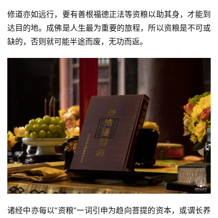
八
修道亦如远行，要有善根福德正法等资粮以助其身，才能到
点
达目的地。成佛是人生最为重要的旅程，所以资粮是不可或
僧
缺的，否则就可能半途而废，无功而返。
音
高
僧
访
谈
心
乐
菩
提
专
题
诸经中亦每以“资粮”一词引申为趋向菩提的资本，或谓长养