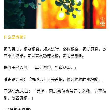
什么是资粮？
资为资助。粮为粮食。如人远行，必假粮食，资助其身。欲
三乘之证果，宜以善根功德之粮，资助己身也。
最胜王经六曰：「具足资粮，超诸圣众。」
唯识论九曰：「为趣无上正等菩提，修习种种胜资粮故。」
同述记九末曰：「菩萨，因之初位资益己身之粮，方至彼
果，故名资粮。」
–《佛学大辞典》