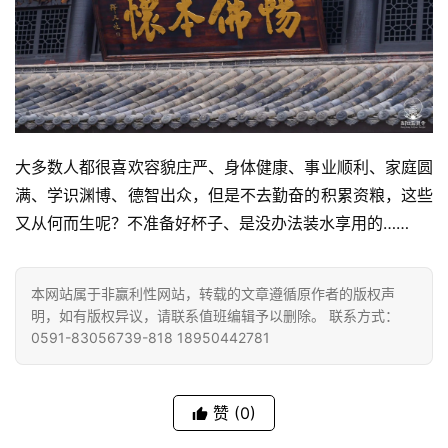
纪
录
佛
教
大多数人都很喜欢容貌庄严、身体健康、事业顺利、家庭圆
艺
满、学识渊博、德智出众，但是不去勤奋的积累资粮，这些
术
又从何而生呢？不准备好杯子、是没办法装水享用的……
政
策
本网站属于非赢利性网站，转载的文章遵循原作者的版权声
法
明，如有版权异议，请联系值班编辑予以删除。 联系方式：
规
0591-83056739-818 18950442781
免
责
赞
(0)
声