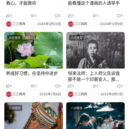
救心，才能救命
能看懂这个漫画的人请举手
0
0
0
0
0
0
三三两两
2025年3月20日
三三两两
2024年12月9日
八点僧音
八点僧音
养成好习惯，在坚持中进步
恒来法师：上人师父告诉我
那不是一个印第安人，那是
观音菩萨！
0
0
0
0
0
0
三三两两
2025年7月8日
三三两两
2025年6月11日
八点僧音
八点僧音