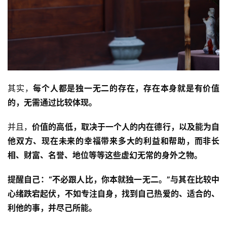
八
点
僧
音
其实，
每个人都是独一无二的存在，存在本身就是有价值
高
僧
的，无需通过比较体现。
访
谈
并且，
价值的高低，取决于一个人的内在德行，以及能为自
他双方、现在未来的幸福带来多大的利益和帮助，而非长
心
相、财富、名誉、地位等等这些虚幻无常的身外之物。
乐
菩
提醒自己：“不必跟人比，你本就独一无二。”与其在比较中
提
心绪跌宕起伏，不如专注自身，找到自己热爱的、适合的、
利他的事，并尽己所能。
专