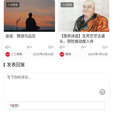
八点僧音
八点僧音
谈谈：预测与远见
【莲邦诗选】生死茫茫古渡
头，弥陀拨动度人舟
0
0
0
0
0
0
三三两两
2025年2月20日
静瑛
2023年1月12日
发表回复
*
昵称：