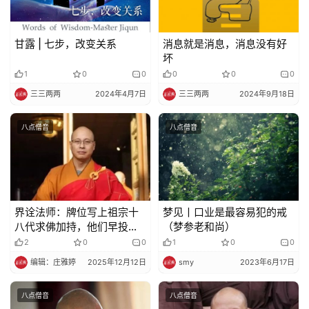
甘露 | 七步，改变关系
消息就是消息，消息没有好
坏
1
0
0
0
0
0
三三两两
2024年4月7日
三三两两
2024年9月18日
八点僧音
八点僧音
界诠法师：牌位写上祖宗十
梦见丨口业是最容易犯的戒
八代求佛加持，他们早投胎
（梦参老和尚）
转世去了……
2
0
0
1
0
0
编辑：庄雅婷
2025年12月12日
smy
2023年6月17日
八点僧音
八点僧音