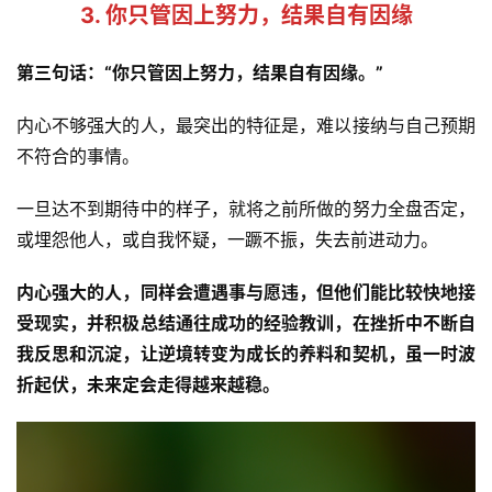
题
3. 你只管因上努力，结果自有因缘
公
第三句话：“你只管因上努力，结果自有因缘。”
益
慈
内心不够强大的人，最突出的特征是，难以接纳与自己预期
善
不符合的事情。
佛
一旦达不到期待中的样子，就将之前所做的努力全盘否定，
教
或埋怨他人，或自我怀疑，一蹶不振，失去前进动力。
人
登录
注册
物
内心强大的人，同样会遭遇事与愿违，但他们能比较快地接
受现实，并积极总结通往成功的经验教训，在挫折中不断自
寺
我反思和沉淀，让逆境转变为成长的养料和契机，虽一时波
院
折起伏，未来定会走得越来越稳。
巡
礼
视