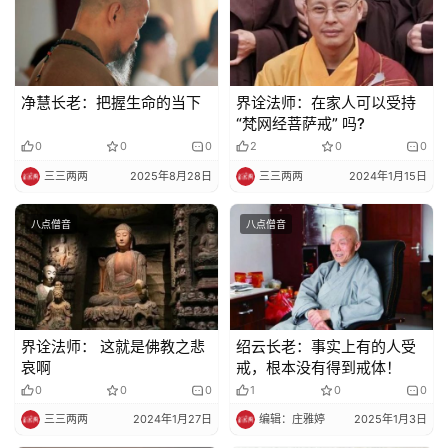
净慧长老：把握生命的当下
界诠法师：在家人可以受持
“梵网经菩萨戒” 吗?
0
0
0
2
0
0
三三两两
2025年8月28日
三三两两
2024年1月15日
八点僧音
八点僧音
界诠法师： 这就是佛教之悲
绍云长老：事实上有的人受
哀啊
戒，根本没有得到戒体！
0
0
0
1
0
0
三三两两
2024年1月27日
编辑：庄雅婷
2025年1月3日