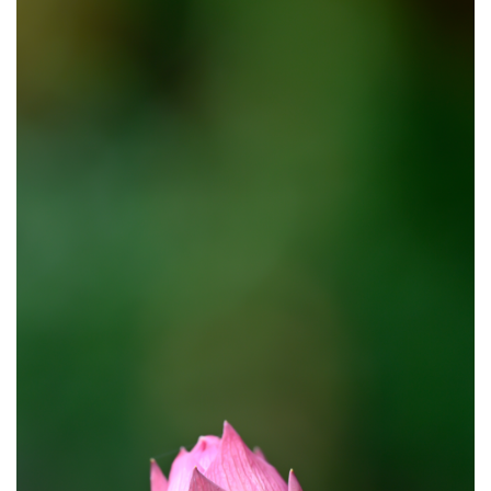
频
纪
录
佛
教
艺
术
政
策
法
规
免
责