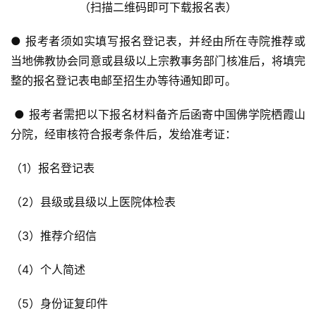
巡
（扫描二维码即可下载报名表）
礼
● 报考者须如实填写报名登记表，并经由所在寺院推荐或
当地佛教协会同意或县级以上宗教事务部门核准后，将填完
视
频
整的报名登记表电邮至招生办等待通知即可。
 ● 报考者需把以下报名材料备齐后函寄中国佛学院栖霞山
纪
录
分院，经审核符合报考条件后，发给准考证：
（1）报名登记表
佛
教
（2）县级或县级以上医院体检表
艺
术
（3）推荐介绍信
政
（4）个人简述
策
法
（5）身份证复印件
规