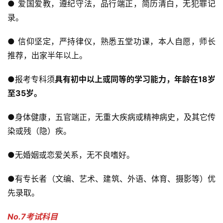
● 爱国爱教，遵纪守法，品行端正，简历清白，无犯罪记
录。
● 信仰坚定，严持律仪，熟悉五堂功课，本人自愿，师长
推荐，出家半年以上。
●报考专科须
具有初中以上或同等的学习能力，年龄在18岁
至35岁。
●身体健康，五官端正，无重大疾病或精神病史，及其它传
染或残（隐）疾。
●无婚姻或恋爱关系，无不良嗜好。
●有专长者（文编、艺术、建筑、外语、体育、摄影等）优
先录取。
No.7考试科目