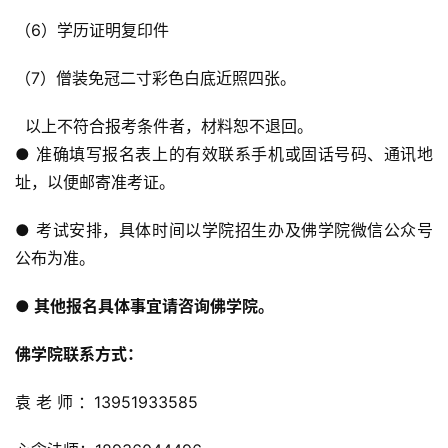
（6）学历证明复印件
免
责
（7）僧装免冠二寸彩色白底近照四张。
声
明
  以上不符合报考条件者，材料恕不退回。
● 准确填写报名表上的有效联系手机或固话号码、通讯地
址，以便邮寄准考证。 
● 考试安排，具体时间以学院招生办及佛学院微信公众号
公布为准。
● 其他报名具体事宜请咨询佛学院。
佛学院联系方式：
袁 老 师 ：13951933585      