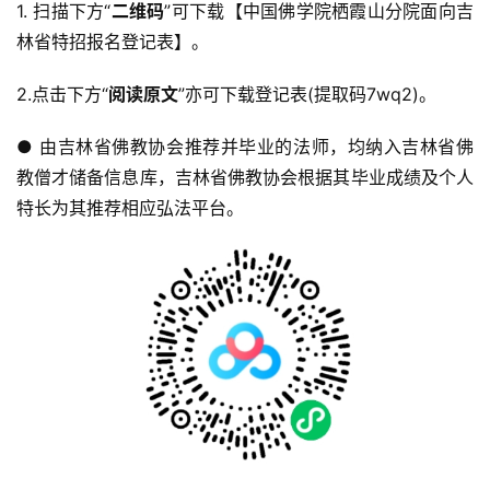
1. 扫描下方“
二维码
”可下载【中国佛学院栖霞山分院面向吉
提
林省特招报名登记表】。
专
2.点击下方“
阅读原文
”亦可下载登记表(提取码7wq2)。
题
● 由吉林省佛教协会推荐并毕业的法师，均纳入吉林省佛
公
教僧才储备信息库，吉林省佛教协会根据其毕业成绩及个人
益
特长为其推荐相应弘法平台。
慈
善
佛
教
人
登录
注册
物
寺
院