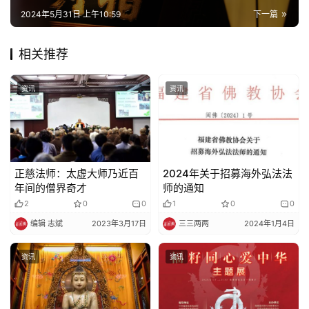
2024年5月31日 上午10:59
下一篇
相关推荐
资讯
资讯
正慈法师：太虚大师乃近百
2024年关于招募海外弘法法
年间的僧界奇才
师的通知
2
0
0
1
0
0
编辑 志斌
2023年3月17日
三三两两
2024年1月4日
资讯
资讯