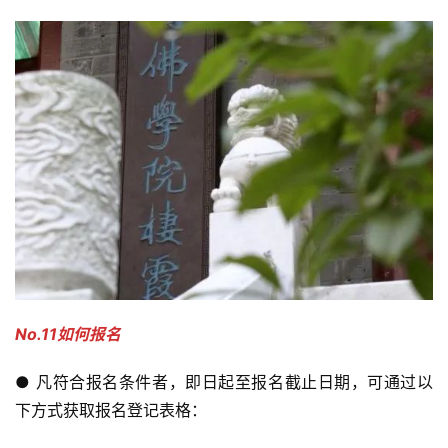
资
讯
八
点
僧
音
高
僧
访
No.11如何报名
谈
● 凡符合报名条件者，即日起至报名截止日期，可通过以
心
下方式获取报名登记表格：
乐
菩