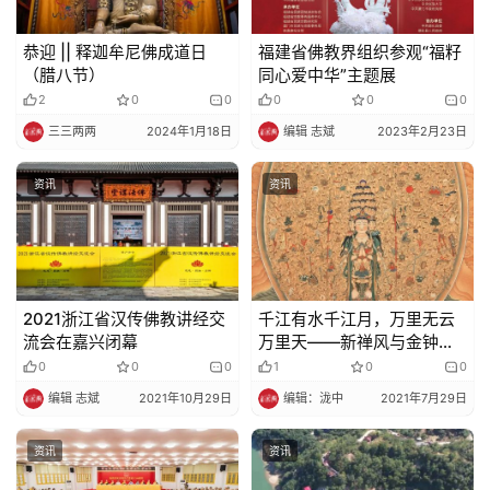
恭迎 || 释迦牟尼佛成道日
福建省佛教界组织参观“福籽
（腊八节）
同心爱中华”主题展
2
0
0
0
0
0
三三两两
2024年1月18日
编辑 志斌
2023年2月23日
资讯
资讯
2021浙江省汉传佛教讲经交
千江有水千江月，万里无云
流会在嘉兴闭幕
万里天——新禅风与金钟阁
禅寺恭迎观音菩萨成道日，
0
0
0
1
0
0
携手百万物命大放生
编辑 志斌
2021年10月29日
编辑：泷中
2021年7月29日
资讯
资讯