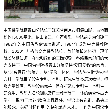
中国佛学院栖霞山分院位于江苏省南京市栖霞山脚，占地面
积约15000平米，依山临江，庄严典雅。学院前身为创建于
1982年的中国佛教僧伽培训班，1984年成为中等佛教院
校，2020年升格为高等佛教院校，首任院长赵朴初，现任
院长隆相法师。在党和政府的正确领导与各级民宗部门的大
力支持下，中国佛学院栖霞山分院坚持“爱国爱教”的宗旨，
以“悲智愿行”为院训，以“学修一体化，学院丛林化”为办学
方针。学院目前设有专科、本科、研究生等多层次教学，师
资力量雄厚，教学设施完善，旨在打造集专科生、本科生、
研究生、教职人员轮训以及居士教育等于一体的综合性高等
学府，致力于培养“政治上靠得住、学识上有造诣、品德上
能服众、关键时起作用”的德能兼备人才。 作为中国汉传