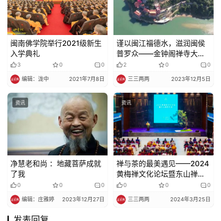
闽南佛学院举行2021级新生
​谨以闽江福德水，滋润闽侯
入学典礼
普罗众——金钟阁禅寺大雄
宝殿奠基暨天王殿佛像落成
3
0
0
2
0
0
大典功德圆满
编辑：泷中
2021年7月8日
三三两两
2023年12月5日
资讯
资讯
净慧老和尚 ：地藏菩萨成就
禅与茶的最美遇见——2024
了我
黄梅禅文化论坛暨东山禅茶
大会开幕
0
0
0
0
0
0
编辑：庄雅婷
2023年12月27日
三三两两
2024年3月25日
发表回复