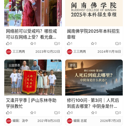
网络前可以受戒吗？哪些戒
闽南佛学院2025年本科招生
可以在网络上受？看光盘可
章程
以受戒吗？
0
0
0
1
0
0
三三两两
2023年12月22日
三三两两
2024年11月18日
公益慈善
资讯
又逢开学季 | 庐山东林寺助
修行100问 · 第3问｜人死后
学扶教忙
到底去哪里？中阴身是什么
状态？
0
0
0
0
0
0
编辑：泷中
2021年9月20日
编辑 志斌
2026年7月3日