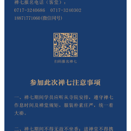
善
佛
教
人
登录
注册
物
寺
院
巡
礼
视
频
纪
录