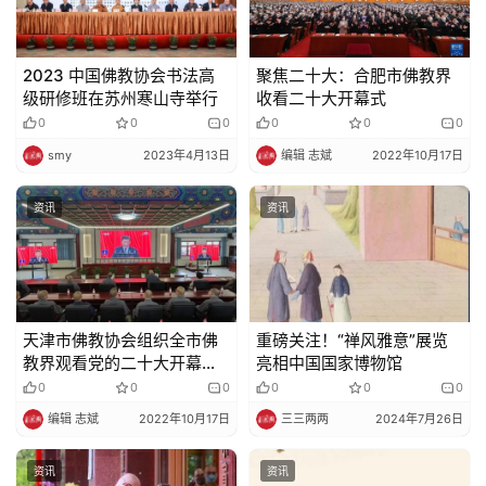
2023 中国佛教协会书法高
聚焦二十大：合肥市佛教界
级研修班在苏州寒山寺举行
收看二十大开幕式
0
0
0
0
0
0
smy
2023年4月13日
编辑 志斌
2022年10月17日
资讯
资讯
天津市佛教协会组织全市佛
重磅关注！“禅风雅意”展览
教界观看党的二十大开幕会
亮相中国国家博物馆
直播
0
0
0
0
0
0
编辑 志斌
2022年10月17日
三三两两
2024年7月26日
资讯
资讯