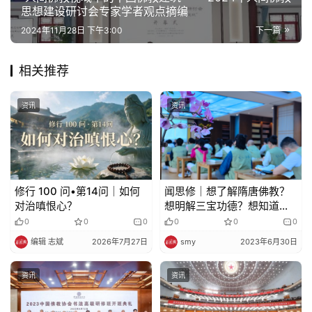
思想建设研讨会专家学者观点摘编
2024年11月28日 下午3:00
下一篇
相关推荐
资讯
资讯
修行 100 问•第14问｜如何
闻思修｜想了解隋唐佛教？
对治嗔恨心？
想明解三宝功德？想知道佛
陀因地修行历程吗？
0
0
0
0
0
0
编辑 志斌
2026年7月27日
smy
2023年6月30日
资讯
资讯