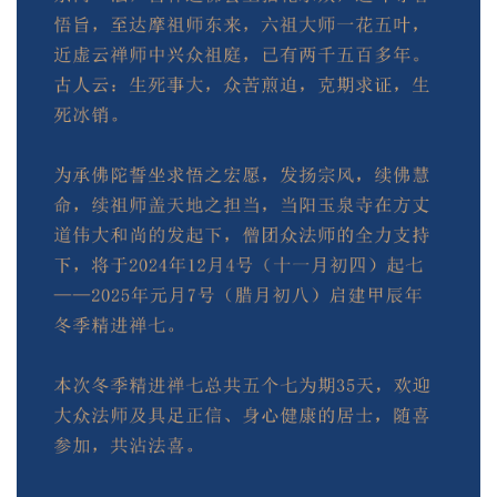
音
高
僧
访
谈
心
乐
菩
提
专
题
公
益
慈