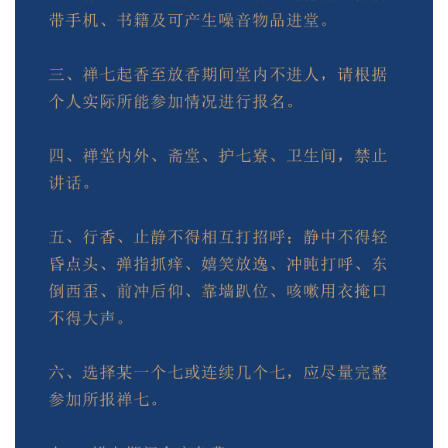
佛
教
艺
术
政
策
法
规
免
责
声
明