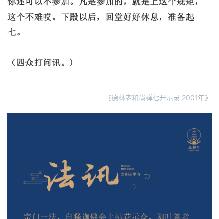
《德林老和尚禅七开示录 2001年》
资
讯
八
点
僧