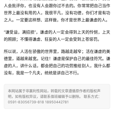
人会批评你，也没有人会跟你过不去的。你常常把自己当作
世界上最没有用的人，我很平凡，没有功德，你们才是有功
之人。一定要这样想、这样做，你才是世界上最谦虚的人。
“谦受益，满招损”，谦虚的人一定会得到上天的怜悯，上天
的照顾；不懂得谦虚、狂妄的人一定会受到上苍惩罚。
资
所以说，人活在骄傲的世界里，路越走越窄；活在谦虚的美
讯
德里，道越来越宽。记住！谦虚是保护自己的最佳符咒。谦
虚的人，讲什么话，都会把自己的功劳推给别人，我什么都
八
没有，我是一个凡夫，统统是讲自己不行。
点
僧
音
本网站属于非赢利性网站，转载的文章遵循原作者的版权声
明，如有版权异议，请联系值班编辑予以删除。 联系方式：
0591-83056739-818 18950442781
高
僧