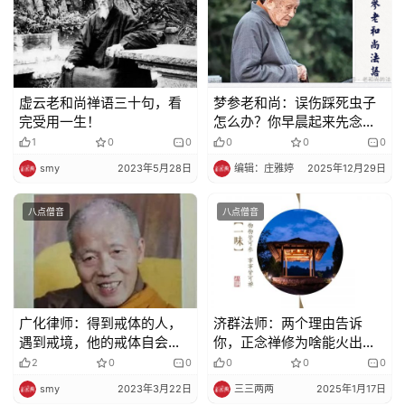
术
政
策
法
虚云老和尚禅语三十句，看
梦参老和尚：误伤踩死虫子
规
完受用一生！
怎么办？你早晨起来先念这
个偈
1
0
0
0
0
0
免
smy
2023年5月28日
编辑：庄雅婷
2025年12月29日
责
声
八点僧音
八点僧音
明
广化律师：得到戒体的人，
济群法师：两个理由告诉
遇到戒境，他的戒体自会产
你，正念禅修为啥能火出
生力量来防非止恶
圈？
2
0
0
0
0
0
smy
2023年3月22日
三三两两
2025年1月17日