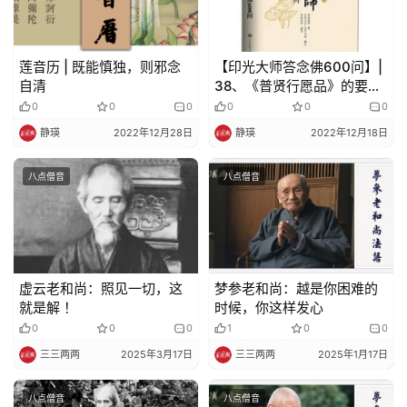
人
登录
注册
物
莲音历 | 既能慎独，则邪念
【印光大师答念佛600问】|
寺
自清
38、《普贤行愿品》的要义
是什么？
院
0
0
0
0
0
0
巡
静瑛
2022年12月28日
静瑛
2022年12月18日
礼
八点僧音
八点僧音
视
频
纪
虚云老和尚：照见一切，这
梦参老和尚：越是你困难的
录
就是解 ！
时候，你这样发心
0
0
0
1
0
0
佛
三三两两
2025年3月17日
三三两两
2025年1月17日
教
艺
八点僧音
八点僧音