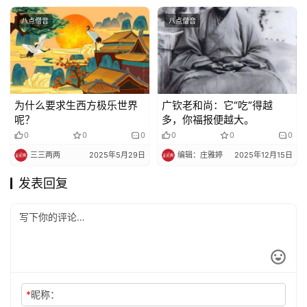
八点僧音
八点僧音
为什么要求生西方极乐世界
广钦老和尚：它“吃”得越
呢？
多，你福报便越大。
0
0
0
0
0
0
三三两两
2025年5月29日
编辑：庄雅婷
2025年12月15日
发表回复
*
昵称：