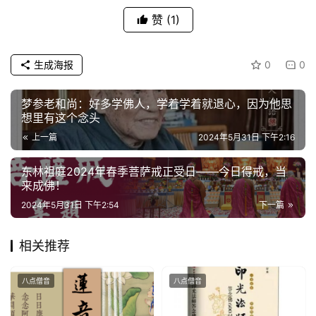
访
谈
赞
(1)
心
生成海报
0
0
乐
菩
梦参老和尚：好多学佛人，学着学着就退心，因为他思
提
想里有这个念头
上一篇
2024年5月31日 下午2:16
专
题
东林祖庭2024年春季菩萨戒正受日——今日得戒，当
来成佛！
公
2024年5月31日 下午2:54
下一篇
益
慈
相关推荐
善
八点僧音
八点僧音
佛
教