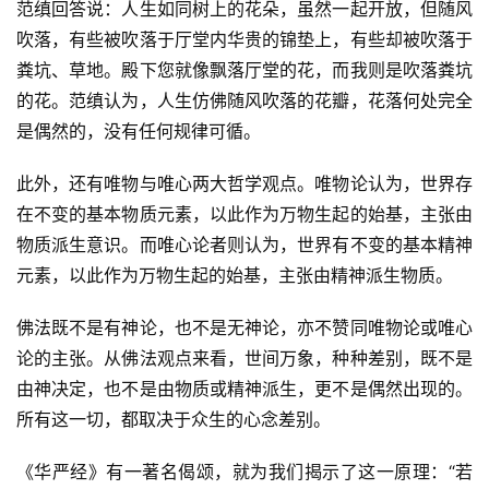
范缜回答说：人生如同树上的花朵，虽然一起开放，但随风
吹落，有些被吹落于厅堂内华贵的锦垫上，有些却被吹落于
粪坑、草地。殿下您就像飘落厅堂的花，而我则是吹落粪坑
的花。范缜认为，人生仿佛随风吹落的花瓣，花落何处完全
是偶然的，没有任何规律可循。
此外，还有唯物与唯心两大哲学观点。唯物论认为，世界存
在不变的基本物质元素，以此作为万物生起的始基，主张由
物质派生意识。而唯心论者则认为，世界有不变的基本精神
元素，以此作为万物生起的始基，主张由精神派生物质。
佛法既不是有神论，也不是无神论，亦不赞同唯物论或唯心
论的主张。从佛法观点来看，世间万象，种种差别，既不是
由神决定，也不是由物质或精神派生，更不是偶然出现的。
资
所有这一切，都取决于众生的心念差别。
讯
《华严经》有一著名偈颂，就为我们揭示了这一原理：“若