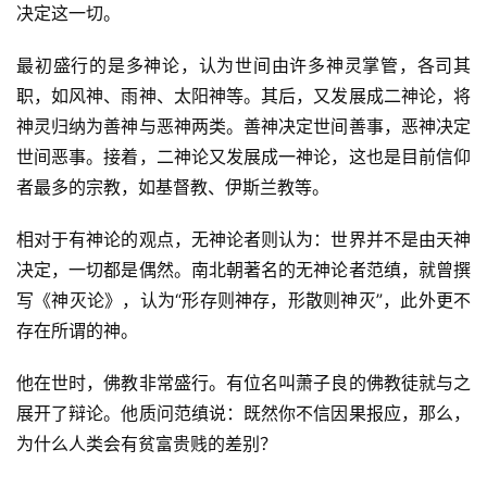
决定这一切。
最初盛行的是多神论，认为世间由许多神灵掌管，各司其
职，如风神、雨神、太阳神等。其后，又发展成二神论，将
神灵归纳为善神与恶神两类。善神决定世间善事，恶神决定
世间恶事。接着，二神论又发展成一神论，这也是目前信仰
者最多的宗教，如基督教、伊斯兰教等。
相对于有神论的观点，无神论者则认为：世界并不是由天神
决定，一切都是偶然。南北朝著名的无神论者范缜，就曾撰
写《神灭论》，认为“形存则神存，形散则神灭”，此外更不
存在所谓的神。
他在世时，佛教非常盛行。有位名叫萧子良的佛教徒就与之
展开了辩论。他质问范缜说：既然你不信因果报应，那么，
为什么人类会有贫富贵贱的差别？