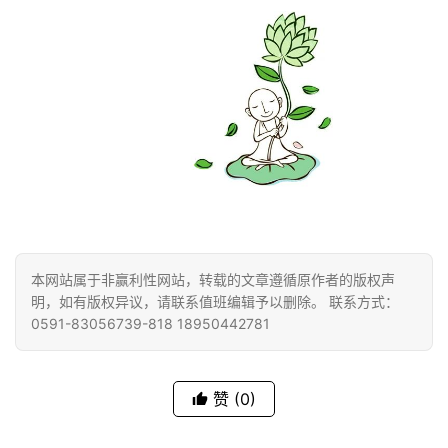
公
益
慈
善
佛
教
人
登录
注册
物
寺
本网站属于非赢利性网站，转载的文章遵循原作者的版权声
明，如有版权异议，请联系值班编辑予以删除。 联系方式：
院
0591-83056739-818 18950442781
巡
礼
赞
(0)
视
频