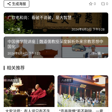
生成海报
0
0
纪
录
广钦老和尚：看破不说破，是大智慧
佛
上一篇
2024年6月3日 下午5:28
教
艺
中国佛学院讲座 | 魏道儒教授深度解析外来宗教思想中
国化
术
2024年6月4日 下午1:23
下一篇
政
策
相关推荐
法
规
八点僧音
八点僧音
免
责
声
明
大安法师：有人说只有不生
“贡高我慢”若不剔除，一辈