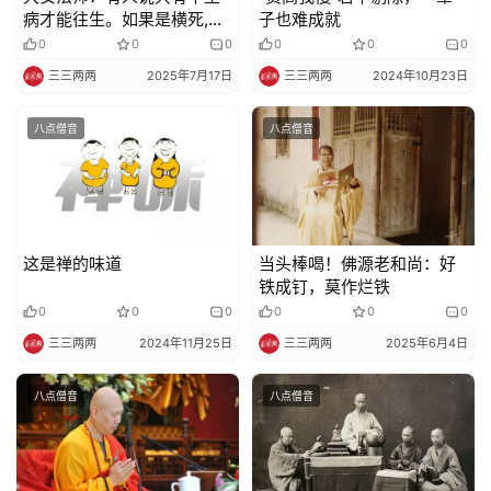
病才能往生。如果是横死,比
子也难成就
如车祸、落水、喝药都不能
0
0
0
0
0
0
往生？
三三两两
2025年7月17日
三三两两
2024年10月23日
八点僧音
八点僧音
这是禅的味道
当头棒喝！佛源老和尚：好
铁成钉，莫作烂铁
0
0
0
0
0
0
三三两两
2024年11月25日
三三两两
2025年6月4日
八点僧音
八点僧音