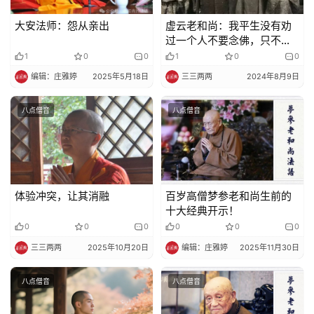
大安法师：怨从亲出
虚云老和尚：我平生没有劝
过一个人不要念佛，只不满
别人劝人不要参禅
1
0
0
1
0
0
编辑：庄雅婷
2025年5月18日
三三两两
2024年8月9日
八点僧音
八点僧音
体验冲突，让其消融
百岁高僧梦参老和尚生前的
十大经典开示！
0
0
0
0
0
0
三三两两
2025年10月20日
编辑：庄雅婷
2025年11月30日
八点僧音
八点僧音