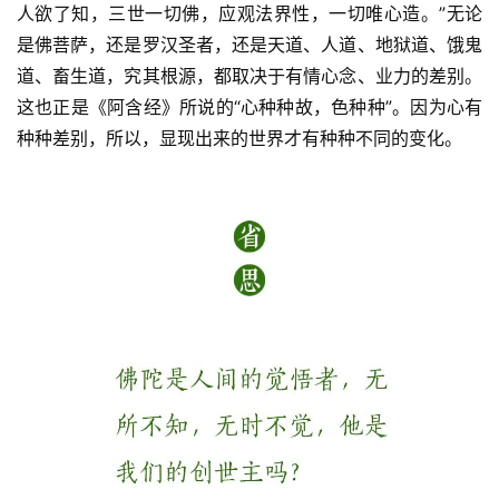
人欲了知，三世一切佛，应观法界性，一切唯心造。”无论
八
点
是佛菩萨，还是罗汉圣者，还是天道、人道、地狱道、饿鬼
僧
道、畜生道，究其根源，都取决于有情心念、业力的差别。
音
这也正是《阿含经》所说的“心种种故，色种种”。因为心有
种种差别，所以，显现出来的世界才有种种不同的变化。
高
僧
访
谈
心
乐
菩
提
专
题