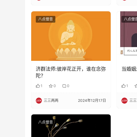
八点僧音
八点僧
济群法师:彼岸花正开，谁在念弥
当婚姻
陀？
1
0
0
1
三三两两
2024年12月17日
三三
八点僧音