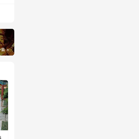
？
一篇
善