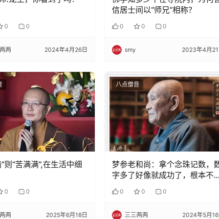
信居士间以“师兄”相称？
0
0
0
0
0
两两
2024年4月26日
smy
2023年4月2
音
八点僧音
满”则“苦满满”,在生活中细
梦参老和尚：拿个念珠记数，
字多了好像就成功了，根本不
这样
0
0
0
0
0
两两
2025年6月18日
三三两两
2024年5月1