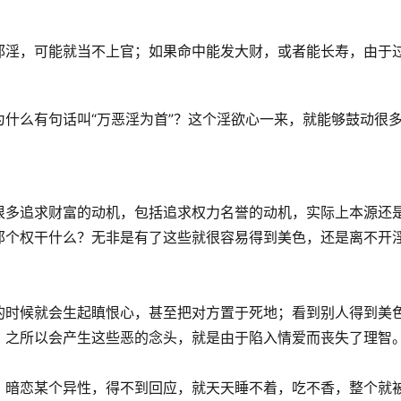
邪淫，可能就当不上官；如果命中能发大财，或者能长寿，由于
什么有句话叫“万恶淫为首”？这个淫欲心一来，就能够鼓动很
很多追求财富的动机，包括追求权力名誉的动机，实际上本源还
那个权干什么？无非是有了这些就很容易得到美色，还是离不开
的时候就会生起瞋恨心，甚至把对方置于死地；看到别人得到美
。之所以会产生这些恶的念头，就是由于陷入情爱而丧失了理智
、暗恋某个异性，得不到回应，就天天睡不着，吃不香，整个就