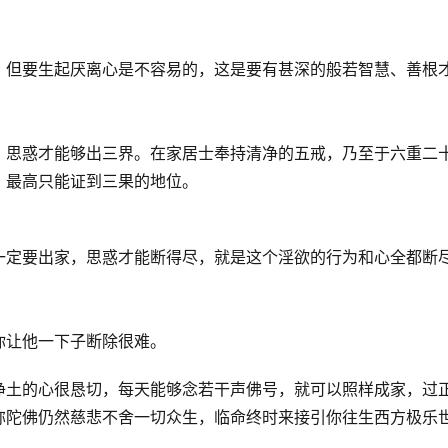
。但要生起厌离心是不容易的，这是要有甚深的般若智慧、善根
、思惑才能够出三界。在家居士奉持清净的五戒，乃至于六重二
，最高只能证到三果的地位。
一定要出家，思惑才能断得尽，就是这个淫欲的行为和心全都断
你让他一下子断除很难。
净土的心很恳切，每天能够念若干声佛号，就可以照样成家，过
弥陀佛仍然慈悲不舍一切众生，临命终时来接引你往生西方极乐