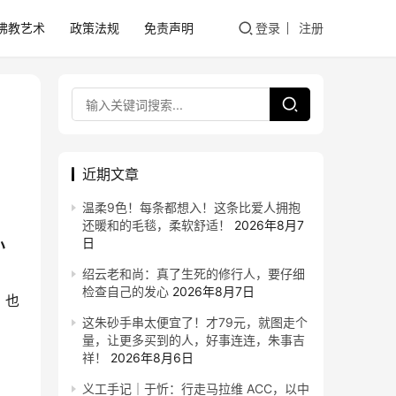
佛教艺术
政策法规
免责声明
登录
注册
近期文章
温柔9色！每条都想入！这条比爱人拥抱
还暖和的毛毯，柔软舒适！
2026年8月7
日
小
绍云老和尚：真了生死的修行人，要仔细
检查自己的发心
2026年8月7日
，也
这朱砂手串太便宜了！才79元，就图走个
量，让更多买到的人，好事连连，朱事吉
祥！
2026年8月6日
义工手记｜于忻：行走马拉维 ACC，以中