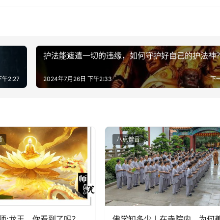
护法能遮遣一切的违缘，如何守护好自己的护法神
午2:27
2024年7月26日 下午2:33
下
音
八点僧音
师:龙王，你看到了吗？
佛学知多少丨在寺院内，为何