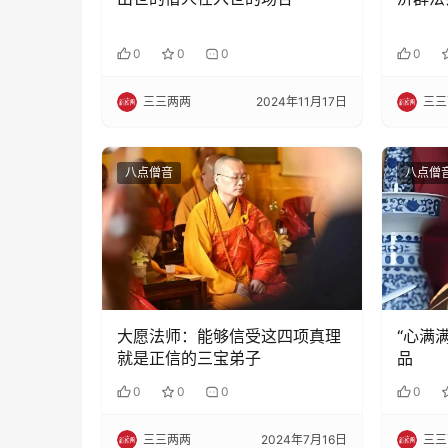
0
0
0
0
三三两两
2024年11月17日
三三
八点僧音
八点僧
大愿法师：能够信受这四项真理
“心满
就是正信的三宝弟子
品
0
0
0
0
三三两两
2024年7月16日
三三