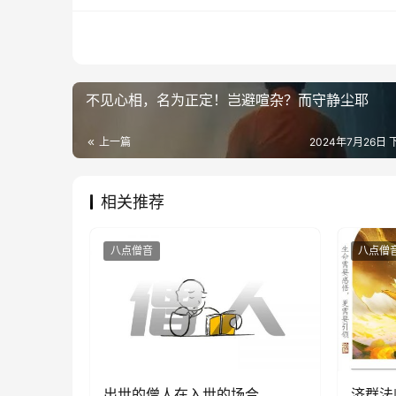
不见心相，名为正定！岂避喧杂？而守静尘耶
上一篇
2024年7月26日 下
相关推荐
八点僧音
八点僧
出世的僧人在入世的场合
济群法