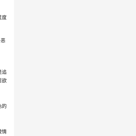
过度
多恶
是追
淫欲
色的
。
被情