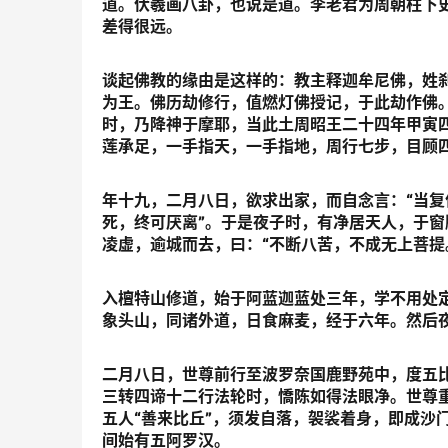
道。伏羲画八卦，也说是道。李老君为周朝柱下
差得很远。
谈起佛教的缘由是这样的：教主释迦牟尼佛，姓
为王。佛历劫修行，值燃灯佛授记，于此劫作佛
时，乃降神于摩耶，当此土周昭王二十四年甲寅
莲承足，一手指天，一手指地，周行七步，目顾四
年十九，二月八日，欲求出家，而自念言：“当复
死，终可厌离”。于是夜子时，有净居天人，于窗
凌虚，逾城而去，曰：“不断八苦，不成无上菩提
入檀特山修道，始于阿蓝迦蓝处三年，学不用处
象头山，同诸外道，日食麻麦，经于六年。然后
二月八日，世尊前行至波罗奈国鹿野苑中，度五
三转四谛十二行法轮时，憍陈如得法眼净。世尊
五人“善来比丘”，须发自落，袈裟着身，即成沙
间始有五阿罗汉。