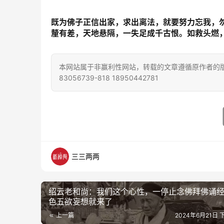
既为佛子正信出家，求出离法，就要努力忘我，
釐有差，天地悬隔，一失足成千古恨。如救头燃
本网站属于非赢利性网站，转载的文章遵循原作者的版
83056739-818 18950442781
三三两两
绍云老和尚：我们这个心性，一停止念佛拜佛诵
色五欲妄想就来了
上一篇
2024年6月21日 下