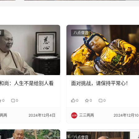
音
八点僧音
和尚：人生不是给别人看
面对挑战，请保持平常心！
0
0
0
0
0
两两
2024年12月4日
三三两两
2024年12月1
音
八点僧音