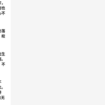
宗，
别也
心不
必落
。皎
出生
溺。
，不
不
念。
讲
也无