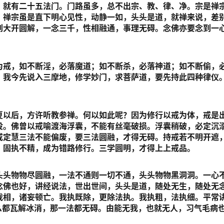
，就有二十五法门。门路虽多，总不出宗、教、律、净。宗是禅
。禅宗虽是直下明心见性，动静一如，头头是道，就禅来说，差
到大开圆解，一念三千，性相融通，事理无碍。念佛亦要念到一
。
为戒，如不断淫，必落魔道；如不断杀，必落神道；如不断偷，
。我今先说入三摩地，修学妙门，求菩萨道，要先持此四种律仪
。
夏以后，方许听教参禅。何以如此呢？因为修行以戒为体，戒是
没。佛曾以戒喻渡海浮囊，不能有丝毫破损。浮囊稍破，必定沉
戒定慧三法不能偏废，要三法圆融，才得无碍。持戒若不明开遮
，固执不精，成为错路修行。三学圆明，才得上上戒品。
头头物物尽圆融，一法不通则一切不通，头头物物黑洞洞。一心
念佛也好，讲经说法，世出世间，头头是道，随处无生，随处无
我相，诸妄顿亡。我执既除，更除法执。我执粗，法执细。平常
么都瓦解冰消，那一法都无碍。由能无我，也就无人，习气毛病