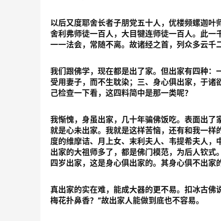
以后又度耶舍长者子朋党五十人，优楼频螺迦叶
舍利弗师徒一百人，大目犍连师徒一百人。此一
一一法会，常随不离。故诸经之首，列众多云千
我们跟佛学，现在都是出了家。但出家有四种：
受用妻子，而不生耽染；三、身心俱出家，于诸
己检查一下看，这四料简中是那一类呢？
我惭愧，身虽出家，几十年骗佛饭吃。表面出了
就是心未出家。我就是这样苦恼，还有和我一样
度的维摩诘、月上女、末利夫人、韦提希夫人，
出家的大祖师多了，都是佛门模范，为后人钦式
四岁出家，这是身心俱出家的。其身心俱不出家
真出家的实在难，能成大器的更不易。扣冰古佛说
梅花扑鼻香？”故出家人能做到底也不容易。