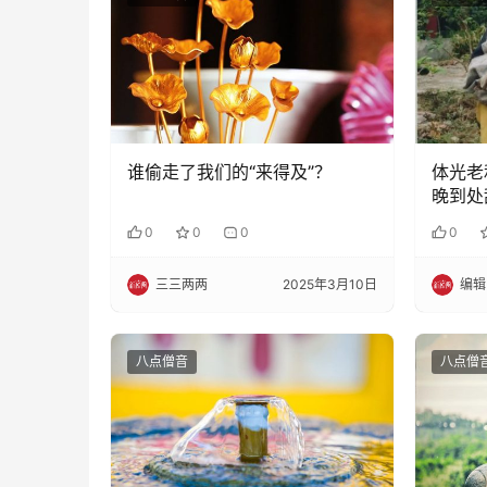
谁偷走了我们的“来得及”？
体光老
晚到处
太多了
0
0
0
0
三三两两
2025年3月10日
编辑
八点僧音
八点僧