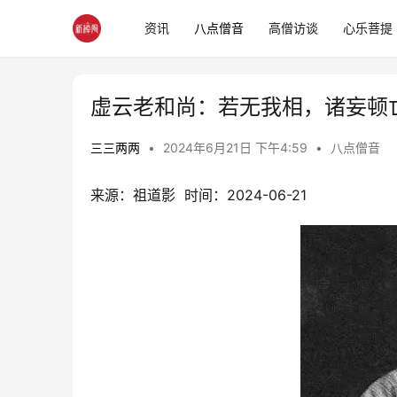
资讯
八点僧音
高僧访谈
心乐菩提
虚云老和尚：若无我相，诸妄顿
三三两两
•
2024年6月21日 下午4:59
•
八点僧音
来源：祖道影  时间：2024-06-21