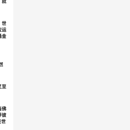
，就
，世
应运
涌金
然
又至
当佛
呼彼
是世