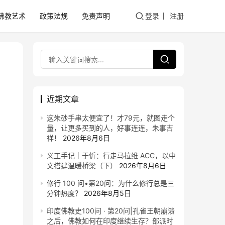
佛教艺术
政策法规
免责声明
登录
注册
近期文章
这朱砂手串太便宜了！才79元，就图走个
量，让更多买到的人，好事连连，朱事吉
祥！
2026年8月6日
义工手记｜于忻：行走马拉维 ACC，以中
文搭建温暖桥梁（下）
2026年8月6日
修行 100 问•第20问：为什么修行总是三
分钟热度？
2026年8月5日
印度佛教史100问 · 第20问|孔雀王朝崩溃
之后，佛教如何在印度继续生存？部派时