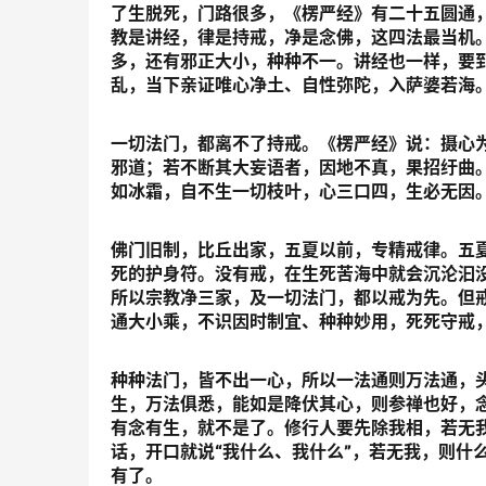
了生脱死，门路很多，《楞严经》有二十五圆通
教是讲经，律是持戒，净是念佛，这四法最当机
多，还有邪正大小，种种不一。讲经也一样，要
乱，当下亲证唯心净土、自性弥陀，入萨婆若海
一切法门，都离不了持戒。《楞严经》说：摄心
邪道；若不断其大妄语者，因地不真，果招纡曲
如冰霜，自不生一切枝叶，心三口四，生必无因
佛门旧制，比丘出家，五夏以前，专精戒律。五
死的护身符。没有戒，在生死苦海中就会沉沦汩
所以宗教净三家，及一切法门，都以戒为先。但
通大小乘，不识因时制宜、种种妙用，死死守戒
种种法门，皆不出一心，所以一法通则万法通，
生，万法俱悉，能如是降伏其心，则参禅也好，
有念有生，就不是了。修行人要先除我相，若无
话，开口就说“我什么、我什么”，若无我，则什
有了。