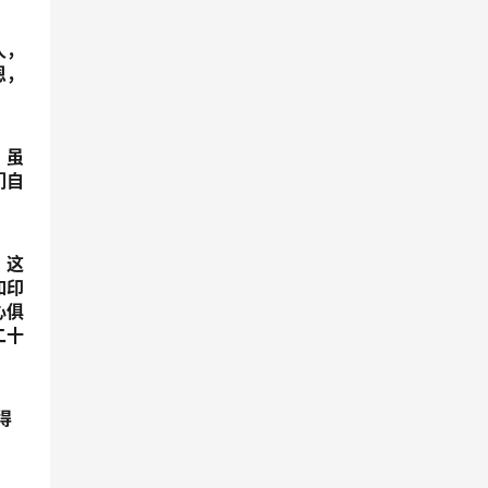
人，
恩，
，虽
们自
，这
如印
心俱
二十
得