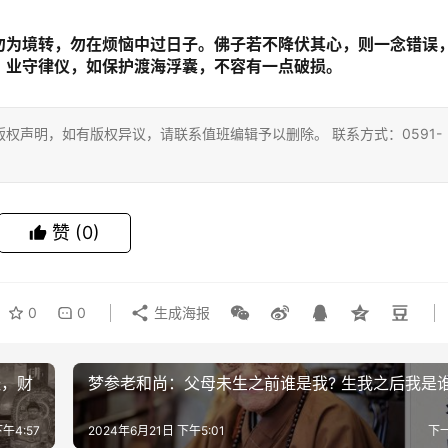
勿为境转，勿在烦恼中过日子。佛子若不降伏其心，则一念错误
，业守律仪，如保护渡海浮囊，不容有一点破损。
权声明，如有版权异议，请联系值班编辑予以删除。 联系方式：0591-
赞
(0)
0
0
生成海报
经，财
梦参老和尚：父母未生之前谁是我? 生我之后我是谁
午4:57
2024年6月21日 下午5:01
下