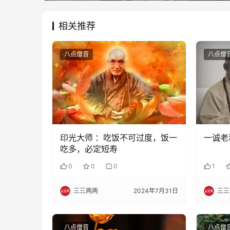
相关推荐
八点僧音
八点僧
印光大师 ：吃饭不可过度，饭一
一诚老
吃多，必定短寿
0
0
0
1
三三两两
2024年7月31日
三三
八点僧音
八点僧