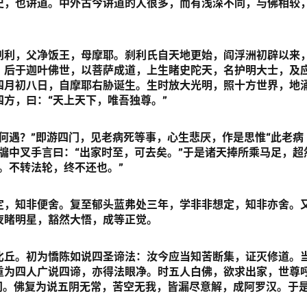
史，也讲道。中外古今讲道的人很多，而有浅深不同，与佛相较
刹利，父净饭王，母摩耶。刹利氏自天地更始，阎浮洲初辟以来
。后于迦叶佛世，以菩萨成道，上生睹史陀天，名护明大士，及
四月初八日，自摩耶右胁诞生。生时放大光明，照十方世界，地
方，曰：“天上天下，唯吾独尊。”
何遇？”即游四门，见老病死等事，心生悲厌，作是思惟“此老病
牖中叉手言曰：“出家时至，可去矣。”于是诸天捧所乘马足，超
。不转法轮，终不还也。”
定，知非便舍。复至郁头蓝弗处三年，学非非想定，知非亦舍。
夜睹明星，豁然大悟，成等正觉。
比丘。初为憍陈如说四圣谛法：汝今应当知苦断集，证灭修道。
重为四人广说四谛，亦得法眼净。时五人白佛，欲求出家，世尊
门。佛复为说五阴无常，苦空无我，皆漏尽意解，成阿罗汉。于