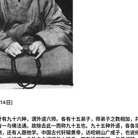
14日]
计有九十六种，谓外道六师。各有十五弟子，师弟子之数相加，
有一与佛法通。故除去此一而称九十五也。九十五种外道，各各
倒，还有人跟他学。中国古代轩辕黄帝，访崆峒山广成子，也说