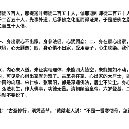
师徒五百人，那提迦叶师徒二百五十人，伽耶迦叶师徒二百五十
千二百五十人，先事外道，后承佛之化度而得证果，于是感佛之
二百五十人俱。
一、身出家心不出家，身参法侣，心犹顾恋；二、身在家心出家
欲境，心无顾恋；四、身心俱不出家，受用妻子，心生耽染。我
家，内心未入道。未证实相理体，未能四大皆空，未能如如不动
的，可见身心俱出家就为难了。古来身在家、心出家的大居士，
中国的庞蕴、宋仁宗、张襄阳，都是深通佛法，居尘不染尘。身
。弘法利生，作大佛事，功德无量。清朝顺治皇帝，六岁登基，
的就不要说了。
：“古圣修行，须凭苦节。”黄檗老人说：“不是一番寒彻骨，怎