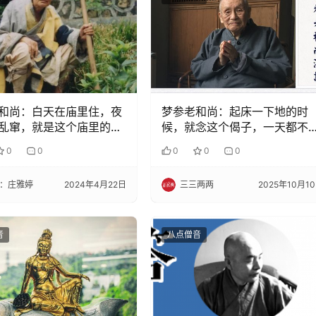
和尚：白天在庙里住，夜
梦参老和尚：起床一下地的时
乱窜，就是这个庙里的钱
候，就念这个偈子，一天都不
罪
0
0
0
0
0
：庄雅婷
2024年4月22日
三三两两
2025年10月1
音
八点僧音