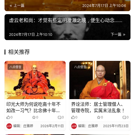
寺
上一篇
2024年7月17日 上午10:06
院
巡
虚云老和尚：才觉有些定明澄澈之境 , 便生心动念……
礼
2024年7月17日 上午10:10
下一篇
视
频
相关推荐
纪
八点僧音
八点僧音
录
佛
教
艺
印光大师为何说吃斋十年不
界诠法师：居士管理僧人、
术
如改一习气？比念佛十年更
管理寺院，实属末法乱象 ！
接近解脱之道！
0
0
0
0
0
0
政
编辑：庄雅婷
2026年2月11日
编辑：庄雅婷
2025年11月23日
策