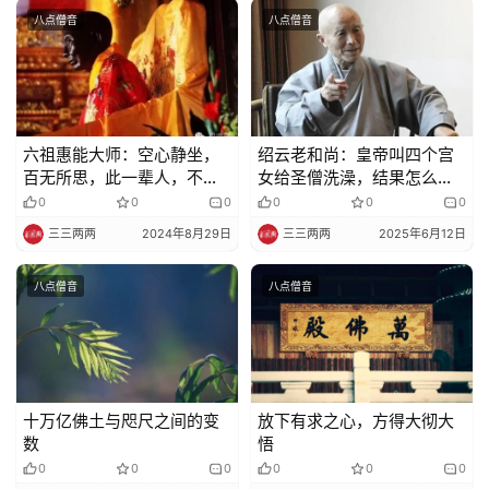
法
八点僧音
八点僧音
规
免
责
六祖惠能大师：空心静坐，
绍云老和尚：皇帝叫四个宫
声
百无所思，此一辈人，不可
女给圣僧洗澡，结果怎么
明
与语，为邪见故 ！
样？
0
0
0
0
0
0
三三两两
2024年8月29日
三三两两
2025年6月12日
八点僧音
八点僧音
十万亿佛土与咫尺之间的变
放下有求之心，方得大彻大
数
悟
0
0
0
0
0
0