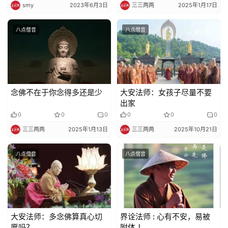
smy
2023年6月3日
三三两两
2025年1月17日
八点僧音
八点僧音
念佛不在于你念得多还是少
大安法师：女孩子尽量不要
出家
0
0
0
0
0
0
三三两两
2025年1月13日
三三两两
2025年10月21日
八点僧音
八点僧音
大安法师：多念佛算真心切
界诠法师 : 心有不安，易被
愿吗？
附体 ！