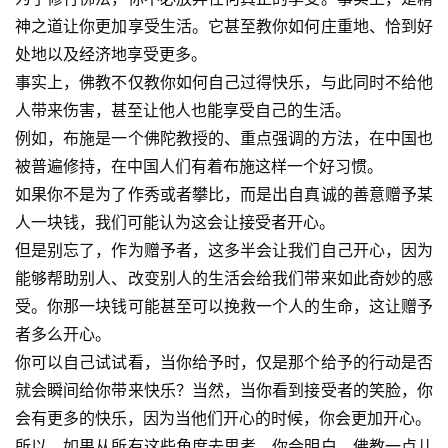
神之道让你更加享受生活。它甚至教你如何庄重地、恰到好
处地以及经济地享受更多。
事实上，佛教不仅教你如何自己过得快乐，与此同时不给他
资
人带来伤害，甚至让他人也能享受自己的生活。
讯
例如，布施是一个佛陀教授的、重点强调的方法，在中国也
被普遍修持，在中国人们有着布施这样一个好习惯。
八
如果你不是为了作秀或者攀比，而是出自真诚的善意赠予某
点
人一块钱，我们可能认为这会让接受者开心。
僧
但是别忘了，作为赠予者，这多半会让我们自己开心，因为
音
能够帮助别人、改变别人的生活会给我们带来如此奇妙的感
受。你那一块钱可能甚至可以挽救一个人的生命，这让赠予
高
者多么开心。
僧
你可以自己试试看，当你给予时，仅是那个给予的行动是否
访
谈
就会瞬间给你带来快乐？当然，当你看到接受者的笑脸，你
会有更多的快乐，因为当他们开心的时候，你会更加开心。
心
所以，如果从所有这些角度去思考，你会明白，佛教一点儿