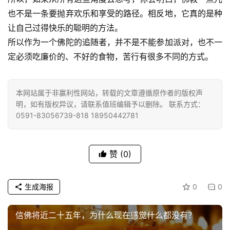
乐
也不是一条要抛弃欢乐和享受的路径。相反地，它真的是种
菩
让自己过得快乐的聪明的方法。
提
所以作为一个佛陀的追随者，并不是不能参加派对，也不一
定必须吃廉价的、不好的食物，苦行有很多不同的方式。
专
题
本网站属于非赢利性网站，转载的文章遵循原作者的版权声
公
明，如有版权异议，请联系值班编辑予以删除。 联系方式：
益
0591-83056739-818 18950442781
慈
善
赞
(0)
佛
教
生成海报
0
0
人
登录
注册
物
信佛将近二十五年，为什么现在感觉什么都没有？