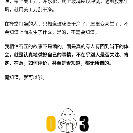
晚，带上美工刀，冲水枪，爬上玻璃屋顶冲洗，遇到胶水尘
垢，就用美工刀刮干净。
在禅堂打坐的人，只知道玻璃变干净了，屋里变亮堂了，不
资
会知道上面发生了什么，是的，不需要知道。
讯
我相信石匠的故事不是编的，而是真的有人有
回到当下的体
八
会，就是认真地做好自己的事情，不在乎别人是否关注、肯
点
定、在意，如何评价，甚至是否知道，都无所谓的。
僧
音
俺知道，就可以啦。
高
僧
访
谈
心