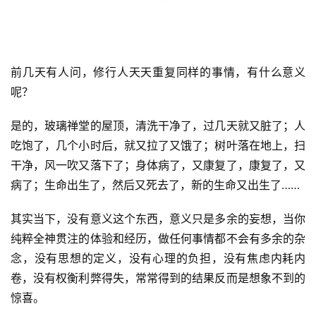
乐
菩
提
前几天有人问，修行人天天重复同样的事情，有什么意义
专
呢？
题
是的，玻璃禅堂的屋顶，清洗干净了，过几天就又脏了；人
公
吃饱了，几个小时后，就又拉了又饿了；树叶落在地上，扫
益
干净，风一吹又落下了；身体病了，又康复了，康复了，又
慈
病了；生命出生了，然后又死去了，新的生命又出生了……
善
其实当下，没有意义这个东西，意义只是多余的妄想，当你
佛
纯粹全神贯注的体验和经历，做任何事情都不会有多余的杂
教
念，没有思想的定义，没有心理的负担，没有焦虑内耗内
人
登录
注册
物
卷，没有权衡利弊得失，常常得到的结果反而是想象不到的
惊喜。
寺