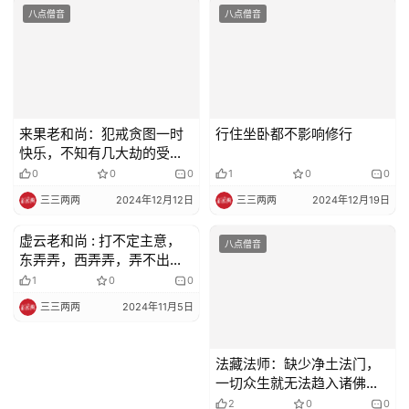
八点僧音
八点僧音
来果老和尚：犯戒贪图一时
行住坐卧都不影响修行
快乐，不知有几大劫的受
苦！
0
0
0
1
0
0
三三两两
2024年12月12日
三三两两
2024年12月19日
虚云老和尚 : 打不定主意，
八点僧音
八点僧音
东弄弄，西弄弄，弄不出半
点名堂
1
0
0
三三两两
2024年11月5日
法藏法师：缺少净土法门，
一切众生就无法趋入诸佛的
大智慧海
2
0
0