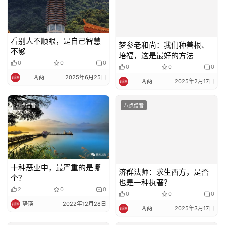
看别人不顺眼，是自己智慧
梦参老和尚：我们种善根、
不够
培福，这是最好的方法
0
0
0
0
0
0
三三两两
2025年6月25日
三三两两
2025年2月17日
八点僧音
八点僧音
十种恶业中，最严重的是哪
济群法师：求生西方，是否
个？
也是一种执著？
2
0
0
0
0
0
静瑛
2022年12月28日
三三两两
2025年3月17日