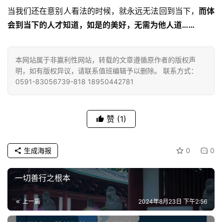
院
当我们还在意别人看法的时候，就永远无法回到当下，
而体
巡
会到
当下的人才知道，如是的美好，无需为他人道……
礼
本网站属于非赢利性网站，转载的文章遵循原作者的版权声
视
明，如有版权异议，请联系值班编辑予以删除。 联系方式：
频
0591-83056739-818 18950442781
纪
录
赞
(1)
佛
生成海报
0
0
教
艺
术
一切善行之根本
上一篇
2024年8月23日 下午2:56
政
策