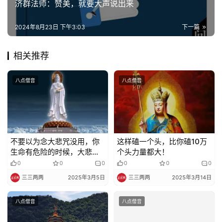
济群法师：赞美，就要大声说出来
法
规
2024年8月23日 下午3:03
下一篇
免
相关推荐
责
声
明
八点僧音
八点僧音
不要以为念大悲咒没用，你
这样磕一个头，比你磕10万
生命有危险的时候，大悲咒
个头力量都大！
就有了妙用！
0
0
0
0
0
0
三三两两
2025年3月5日
三三两两
2025年3月14日
八点僧音
八点僧音