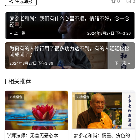
生成海报
0
0
梦参老和尚：我们有什么心里不顺，情绪不好，念一念
经
上一篇
2024年8月27日 下午3:26
为何有的人修行用了很多功力达不到，有的人轻轻松松
就成就了？
2024年8月27日 下午3:39
下一篇
相关推荐
八点僧音
八点僧音
学辉法师：无善无恶心本
梦参老和尚：情重、贪色的