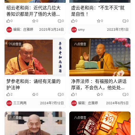
绍云老和尚：近代这几位大
虚云老和尚：“不生不灭”就
善知识都是开了悟的大德高
是自性 ！
僧
0
0
0
0
0
0
编辑：庄雅婷
2025年3月24日
smy
2023年7月1日
八点僧音
八点僧音
梦参老和尚：诵经有无量的
净界法师 ：有福报的人讲话
护法神
厚道，不会伤人，他处处为
别人着想
2
0
0
1
0
0
三三两两
2024年7月12日
编辑：庄雅婷
2024年6月5日
八点僧音
八点僧音