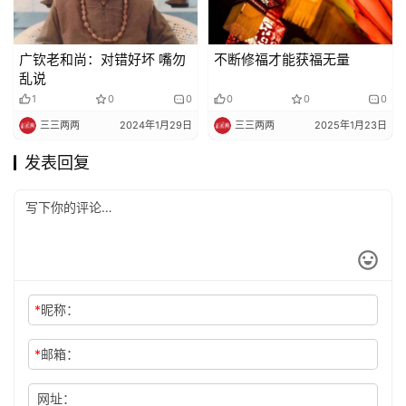
广钦老和尚：对错好坏 嘴勿
不断修福才能获福无量
乱说
1
0
0
0
0
0
三三两两
2024年1月29日
三三两两
2025年1月23日
发表回复
*
昵称：
*
邮箱：
网址：