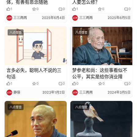
体，有善有恶念随驰
人要怎么修？
1
0
0
1
0
0
三三两两
2025年6月4日
三三两两
2025年6月5日
八点僧音
八点僧音
言多必失，聪明人不说的三
梦参老和尚：这些事看似不
句话
公平，其实是给你消业障
1
0
0
0
0
0
静瑛
2023年1月2日
三三两两
2024年3月5日
八点僧音
八点僧音