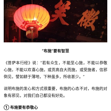
资
讯
“布施”要有智慧
八
《菩萨本行经》说：“若有众生，不能至心施，不能以恭敬
点
僧
心施，不能以欢喜心施，或贡高自大而施，或受施者，信邪
音
倒见，譬如耕于薄地，下种虽多，所收甚少。”
说明布施的发心和方式很重要，布施的心态不对，布施的对
高
僧
象有邪见，对我们自己都没有好处。
访
谈
① 布施要有恭敬心