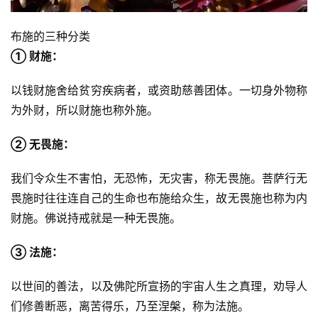
布施的三种分类
① 财施：
以钱财施舍给贫穷疾病者，或资助慈善团体。一切身外物称
为外财，所以财施也称外施。
② 无畏施：
我们令众生不害怕，无恐怖，无灾害，称无畏施。菩萨行无
畏施时往往连自己的生命也布施给众生，故无畏施也称为内
财施。佛说持戒就是一种无畏施。
③ 法施：
以世间的善法，以及佛陀所宣扬的宇宙人生之真理，劝导人
们修善断恶，离苦得乐，乃至涅槃，称为法施。