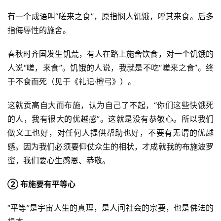
有一个成语叫“嗟来之食”，原指悯人饥饿，呼其来食。后多
心
指侮辱性的施舍。
乐
菩
春秋时齐国发生饥荒，有人在路上施舍饮食，对一个饥饿的
提
人说“嗟，来食”。饥饿的人说，我就是不吃“嗟来之食”。终
于不食而死（见于《礼记·檀弓》）。
专
题
这就贡高自大而布施，认为自己了不起，“你们这些快饿死
的人，我有很大的优越感”。这就是没有恭敬心。所以我们
公
益
做义工也好，对任何人提供帮助也好，不要有无谓的优越
慈
感。因为我们必须要仰仗众生的相状，才成就我的布施波罗
善
蜜，我们要心生感恩、恭敬。
佛
② 布施要有平等心
教
人
“平等”是宇宙人生的真理，是人间社会的宗要，也是佛法的
登录
注册
物