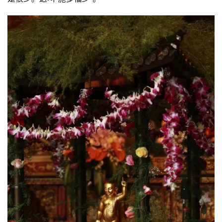
政
策
法
规
免
责
声
明