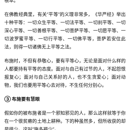
根本。
在佛教经典里，有关“平等”的义理非常多，《华严经》举出
寺
院
十种平等：一切众生平等、一切法平等、一切刹平等、一切
巡
深心平等、一切善根平等、一切菩萨平等、一切愿平等、一
礼
切波罗蜜平等、一切行平等、一切佛平等，菩萨若安住此
法，则得一切诸佛无上平等之法。
视
频
布施时，不但有恭敬心，要有平等心，无论是面对什么样的
人都要持有平等的态度。面对与自己有过节的人，不起怨恨
纪
报复心；面对与自己关系好的人，也不生贪爱心；面对动
录
物，我们也要用平等心去对待，不生任何分别心。
佛
③ 布施要有慧眼
教
艺
假如你的被布施者是一个邪知邪见的人，那么这样就等于你
术
在一个很贫瘠的土地上耕种。下的种虽然多，但所收获的却
是很少。这叫“施多福少”。