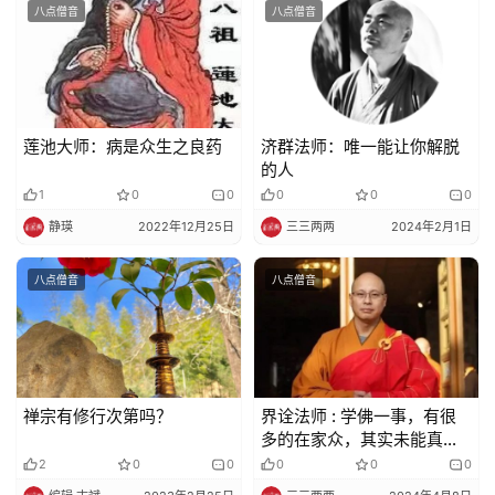
八点僧音
八点僧音
视
频
纪
莲池大师：病是众生之良药
济群法师：唯一能让你解脱
录
的人
1
0
0
0
0
0
佛
静瑛
2022年12月25日
三三两两
2024年2月1日
教
艺
八点僧音
八点僧音
术
政
策
禅宗有修行次第吗？
界诠法师 : 学佛一事，有很
法
多的在家众，其实未能真正
规
了解佛法义趣
2
0
0
0
0
0