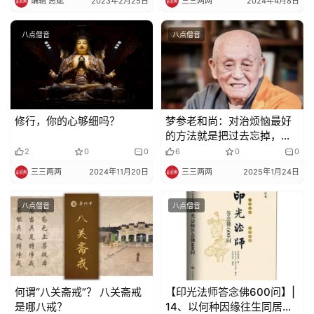
编辑 志斌
2023年2月25日
三三两两
2024年4月8日
免
责
八点僧音
八点僧音
声
明
修行，你的心够细吗？
梦参老和尚：对治烦恼最好
的方法就是把过去忘掉，千
万莫回忆过去
2
0
0
6
0
0
三三两两
2024年11月20日
三三两两
2025年1月24日
八点僧音
八点僧音
何谓“八关斋戒”？ 八关斋戒
【印光法师答念佛600问】|
是哪八戒？
14、以何种因缘往生同居净