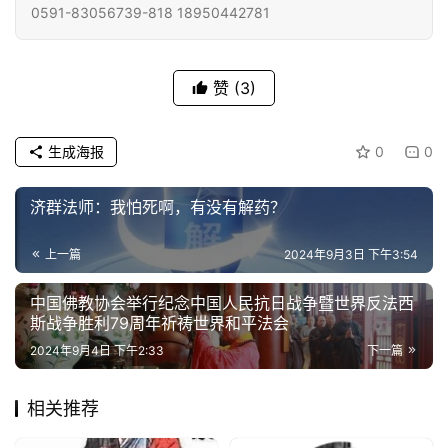
0591-83056739-818 18950442781
专
题
赞
(3)
公
益
生成海报
0
0
慈
善
济群法师：我怕死啊，有没有解药？
佛
上一篇
2024年9月3日 下午3:54
教
人
登录
注册
中国佛教协会举行纪念中国人民抗日战争暨世界反法西
物
斯战争胜利79周年祈祷世界和平法会
2024年9月4日 下午2:33
下一篇
寺
院
相关推荐
巡
礼