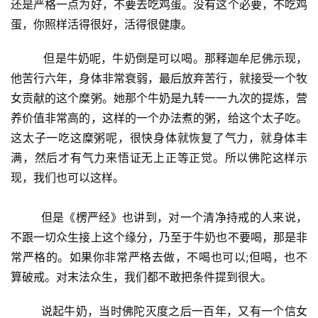
还是严格一点为好，不要去吃鸡蛋。没有这个必要，不吃鸡
蛋，你照样活得很好，活得很健康。
         但是牛奶呢，牛奶倒是可以喝。那释迦牟尼佛示现，
他苦行六年，身体非常衰弱，最后放弃苦行，就接受一个牧
女贡献的这个糜粥。她那个牛奶是九转一一九次的提炼，营
养价值非常高的，这样的一个办法煮的粥，给这个太子吃。
这太子一吃这糜粥呢，很快身体就恢复了气力，就身体丰
满，然后才有气力来悟证无上正等正觉。所以佛陀这样示
现，我们也可以这样。
        但是《楞严经》也讲到，对一个清净持戒的人来说，
不跟一切众生接上这个缘分，乃至于牛奶也不要喝，那是非
常严格的。如果你非常严格去做，不喝也可以;但喝，也不
算破戒。对末法众生，我们都不敢把条件提到很大。
        说起牛奶，当时佛陀灭度之后一百年，又有一个信女