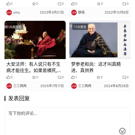
土？
0
0
0
0
0
0
smy
2023年3月21日
静瑛
2022年12月8日
八点僧音
八点僧音
大安法师：有人说只有不生
梦参老和尚：这才叫真精
病才能往生。如果是横死,比
进、真供养
如车祸、落水、喝药都不能
0
0
0
1
0
0
往生？
三三两两
2025年7月17日
三三两两
2024年8月29日
发表回复