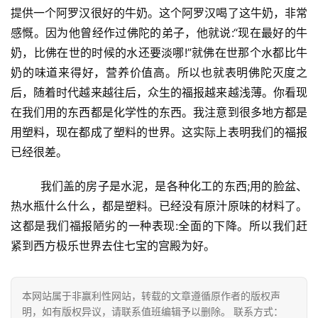
提供一个阿罗汉很好的牛奶。这个阿罗汉喝了这牛奶，非常
资
感慨。因为他曾经作过佛陀的弟子，他就说:“现在最好的牛
讯
奶，比佛在世的时候的水还要淡哪!”就佛在世那个水都比牛
奶的味道来得好，营养价值高。所以也就表明佛陀灭度之
八
点
后，随着时代越来越往后，众生的福报越来越浅薄。你看现
僧
在我们用的东西都是化学性的东西。我注意到很多地方都是
音
用塑料，现在都成了塑料的世界。这实际上表明我们的福报
已经很差。
高
僧
        我们盖的房子是水泥，是各种化工的东西;用的脸盆、
访
热水瓶什么什么，都是塑料。已经没有原汁原味的材料了。
谈
这都是我们福报陋劣的一种表现:全面的下降。所以我们赶
紧到西方极乐世界去住七宝的宫殿为好。
心
乐
菩
本网站属于非赢利性网站，转载的文章遵循原作者的版权声
提
明，如有版权异议，请联系值班编辑予以删除。 联系方式：