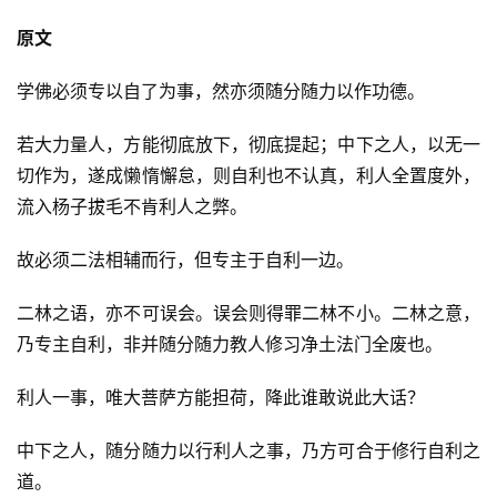
原文
学佛必须专以自了为事，然亦须随分随力以作功德。
若大力量人，方能彻底放下，彻底提起；中下之人，以无一
资
切作为，遂成懒惰懈怠，则自利也不认真，利人全置度外，
讯
流入杨子拔毛不肯利人之弊。
故必须二法相辅而行，但专主于自利一边。
八
点
二林之语，亦不可误会。误会则得罪二林不小。二林之意，
僧
音
乃专主自利，非并随分随力教人修习净土法门全废也。
利人一事，唯大菩萨方能担荷，降此谁敢说此大话？
高
僧
中下之人，随分随力以行利人之事，乃方可合于修行自利之
访
道。
谈