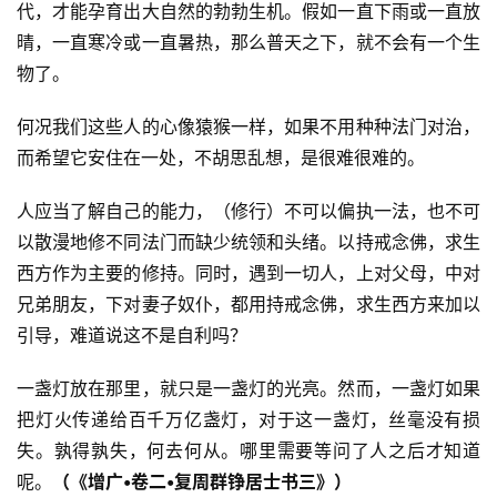
代，才能孕育出大自然的勃勃生机。假如一直下雨或一直放
晴，一直寒冷或一直暑热，那么普天之下，就不会有一个生
物了。
何况我们这些人的心像猿猴一样，如果不用种种法门对治，
而希望它安住在一处，不胡思乱想，是很难很难的。
人应当了解自己的能力，（修行）不可以偏执一法，也不可
以散漫地修不同法门而缺少统领和头绪。以持戒念佛，求生
西方作为主要的修持。同时，遇到一切人，上对父母，中对
兄弟朋友，下对妻子奴仆，都用持戒念佛，求生西方来加以
引导，难道说这不是自利吗？
一盏灯放在那里，就只是一盏灯的光亮。然而，一盏灯如果
把灯火传递给百千万亿盏灯，对于这一盏灯，丝毫没有损
失。孰得孰失，何去何从。哪里需要等问了人之后才知道
呢。
（《增广•卷二•复周群铮居士书三》）