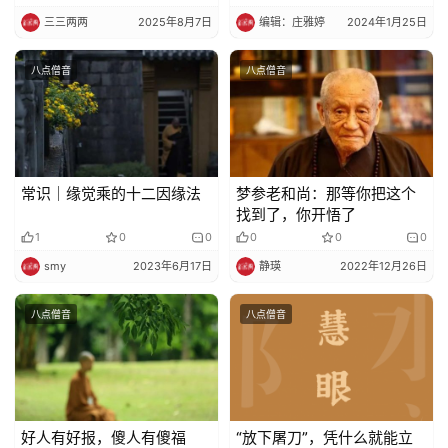
了也不相信甚至反对！
三三两两
2025年8月7日
编辑：庄雅婷
2024年1月25日
八点僧音
八点僧音
常识｜缘觉乘的十二因缘法
梦参老和尚：那等你把这个
找到了，你开悟了
1
0
0
0
0
0
smy
2023年6月17日
静瑛
2022年12月26日
八点僧音
八点僧音
好人有好报，傻人有傻福
“放下屠刀”，凭什么就能立