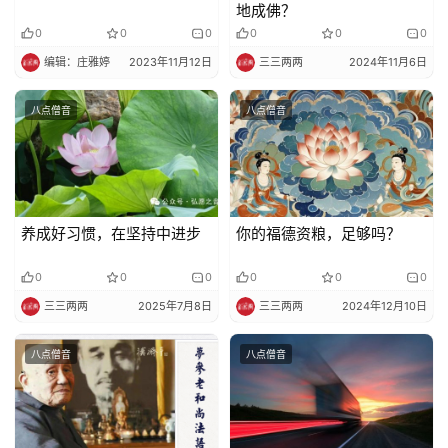
地成佛？
0
0
0
0
0
0
编辑：庄雅婷
2023年11月12日
三三两两
2024年11月6日
八点僧音
八点僧音
养成好习惯，在坚持中进步
你的福德资粮，足够吗？
0
0
0
0
0
0
三三两两
2025年7月8日
三三两两
2024年12月10日
八点僧音
八点僧音