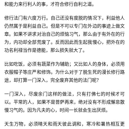
和能力来行利人的事，才符合修行自利之道。
修行法门有六度万行。自己还没有度脱的情况下，利益他人
仍然属于是利益自己。但是不可以专门在外边的事迹上做文
章。如果不讲求对治自己的烦恼习气，那么由于有外在的行
为，内功却全部荒废了。反而因此而生起我慢心，把外在的
功名利禄当作是德能，那么损失就大了。
比如吃饭，必须有蔬菜作为辅助；又比如人的身体，必须用
衣服帽子等庄严和修饰。为什么对于了脱生死的漫长修行路
途，却打算一门深入，完全废弃其他的法门呢？
一门深入，尽废余门这样的做法，只有打佛七
的时候才可
以。平常的人，如果不是菩萨再来，绝对没有不形成懈怠散
慢习气的。因为凡夫的心，时间一长就会生出厌烦。
天生万物，必须晴天和雨天彼此调和，寒冷和暑热相互更