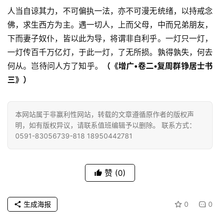
人当自谅其力，不可偏执一法，亦不可漫无统绪，以持戒念
佛，求生西方为主。遇一切人，上而父母，中而兄弟朋友，
寺
院
下而妻子奴仆，皆以此为导，将谓非自利乎。一灯只一灯，
巡
一灯传百千万亿灯，于此一灯，了无所损。孰得孰失，何去
礼
何从。岂待问人方了知乎。
（《增广•卷二•复周群铮居士书
三》）
视
频
本网站属于非赢利性网站，转载的文章遵循原作者的版权声
明，如有版权异议，请联系值班编辑予以删除。 联系方式：
纪
0591-83056739-818 18950442781
录
佛
赞
(0)
教
艺
术
生成海报
0
0