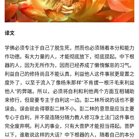
译文
学佛必须专注于自己了脱生死，然而也必须随着本分和能力
作功德。有大力量的人，才能彻底放下，彻底提起。中下根
器的人，因为无所作为，因而已经养成了懒惰懈怠的习气。
利益自己的修持尚且不能认真，利益他人这件事就更是置之
度外了，以至于流入了像杨朱那样“不肯拔一根汗毛来利益
他人”的弊端。所以，必须将自利和利他两个方面互相辅助
来修行，但是要专主于自利这一边。彭二林所说的话也不要
误会。误会就会得罪彭二林不小。彭二林的意思是应当主要
专心于自利，并不是连随分随力教人修习净土法门
这件事也
完全废弃啊。利人的事业，只有大菩萨才能担当得起。菩萨
以下，谁敢说这样的大话？中下根器的人，随着自己的本分