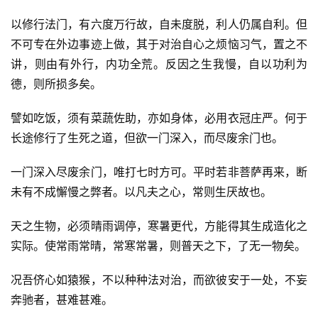
以修行法门，有六度万行故，自未度脱，利人仍属自利。但
心
不可专在外边事迹上做，其于对治自心之烦恼习气，置之不
乐
菩
讲，则由有外行，内功全荒。反因之生我慢，自以功利为
提
德，则所损多矣。
譬如吃饭，须有菜蔬佐助，亦如身体，必用衣冠庄严。何于
专
题
长途修行了生死之道，但欲一门深入，而尽废余门也。
一门深入尽废余门，唯打七时方可。平时若非菩萨再来，断
公
未有不成懈慢之弊者。以凡夫之心，常则生厌故也。
益
慈
天之生物，必须晴雨调停，寒暑更代，方能得其生成造化之
善
实际。使常雨常晴，常寒常暑，则普天之下，了无一物矣。
佛
况吾侪心如猿猴，不以种种法对治，而欲彼安于一处，不妄
教
奔驰者，甚难甚难。
人
登录
注册
物