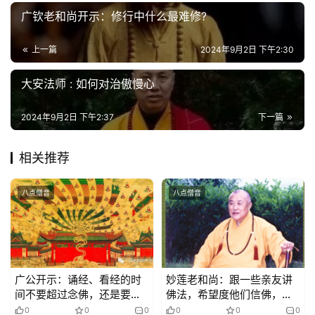
政
广钦老和尚开示：修行中什么最难修?
策
法
上一篇
2024年9月2日 下午2:30
规
大安法师 : 如何对治傲慢心
免
责
2024年9月2日 下午2:37
下一篇
声
明
相关推荐
八点僧音
八点僧音
广公开示：诵经、看经的时
妙莲老和尚：跟一些亲友讲
间不要超过念佛，还是要以
佛法，希望度他们信佛，可
念佛为主
是怎么讲他们都听不懂; 听懂
0
0
0
0
0
0