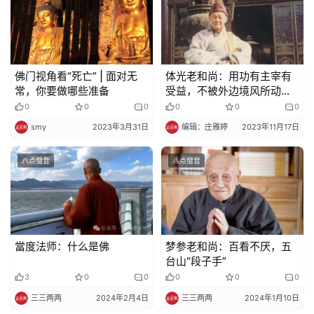
佛门视角看“死亡” | 面对无
体光老和尚：用功有主宰有
常，你要做哪些准备
受益，不被外边境风所动，
就是一个大修行人！
0
0
0
0
0
0
smy
2023年3月31日
编辑：庄雅婷
2023年11月17日
八点僧音
八点僧音
當度法师：什么是佛
梦参老和尚：百看不厌，五
台山“段子手”
3
0
0
0
0
0
三三两两
2024年2月4日
三三两两
2024年1月10日