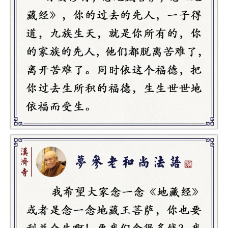
教
人
登录
注册
物
寺
院
巡
礼
视
频
纪
录
佛
教
艺