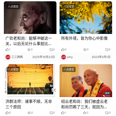
八点僧音
八点僧音
广钦老和尚：能够冲破这一
所有外境，皆为你心中影像
关，以后无论什么事就比较
不会起烦恼 ！
1
0
0
0
0
0
三三两两
2025年10月23日
smy
2023年5月1日
八点僧音
八点僧音
济群法师：诸事不顺，无非
绍云老和尚：我们被虚云老
三个原因
和尚罚跪了三天，就因为偷
吃了这样东西
0
0
0
1
0
0