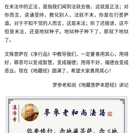
访
在末法中的正法，是指我们闻到法就去做，这就是正法；对
谈
你而言，读诵受持，教化别人，法就不末，你是在行菩萨
道。对于不知不觉的人而言，这是末法；听了还毁谤，这不
心
但是末法，还是地狱种子。地狱种子种下了，那就下地狱
乐
了。
菩
提
文殊菩萨在《净行品》中教导我们，一定要善用其心，用得
好，罪恶可以变成智慧，变成福德；用得不好，福德会变成
专
恶业。现在《地藏经》圆满了，希望大家善用其心！
题
梦参老和尚《地藏菩萨本愿经》讲记
公
益
慈
善
佛