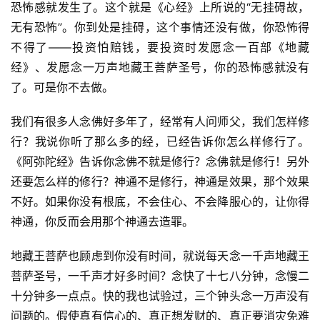
恐怖感就发生了。这个就是《心经》上所说的“无挂碍故，
无有恐怖”。你到处是挂碍，这个事情还没有做，你恐怖得
不得了——投资怕赔钱，要投资时发愿念一百部《地藏
经》、发愿念一万声地藏王菩萨圣号，你的恐怖感就没有
了。可是你不去做。
我们有很多人念佛好多年了，经常有人问师父，我们怎样修
行？我说你听了那么多的经，已经告诉你怎么样修行了。
《阿弥陀经》告诉你念佛不就是修行？念佛就是修行！另外
还要怎么样的修行？神通不是修行，神通是效果，那个效果
不好。如果你没有根底，不会住心、不会降服心的，让你得
神通，你反而会用那个神通去造罪。
地藏王菩萨也顾虑到你没有时间，就说每天念一千声地藏王
菩萨圣号，一千声才好多时间？念快了十七八分钟，念慢二
十分钟多一点点。快的我也试验过，三个钟头念一万声没有
问题的。假使真有信心的、真正想发财的、真正要消灾免难