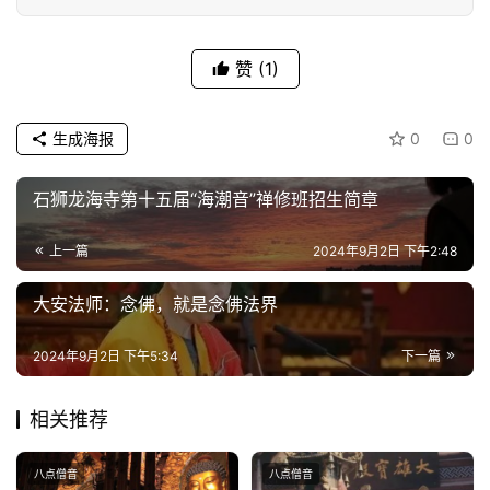
赞
(1)
生成海报
0
0
石狮龙海寺第十五届“海潮音”禅修班招生简章
上一篇
2024年9月2日 下午2:48
大安法师：念佛，就是念佛法界
2024年9月2日 下午5:34
下一篇
相关推荐
八点僧音
八点僧音