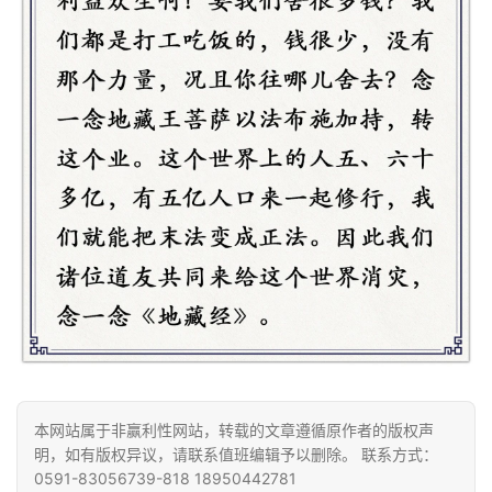
术
政
策
法
规
免
责
声
明
本网站属于非赢利性网站，转载的文章遵循原作者的版权声
明，如有版权异议，请联系值班编辑予以删除。 联系方式：
0591-83056739-818 18950442781