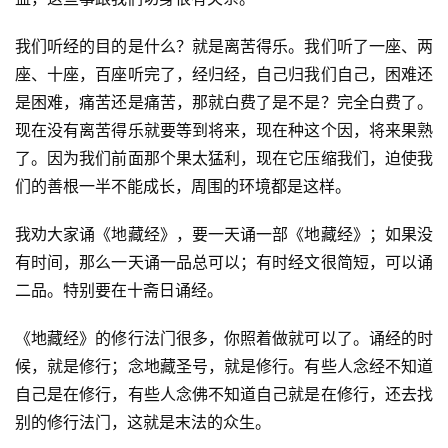
我们听经的目的是什么？就是离苦得乐。我们听了一座、两
座、十座，百座听完了，经归经，自己归我们自己，困难还
是困难，痛苦还是痛苦，那就白费了是不是？完全白费了。
现在没有离苦得乐就要等到将来，现在种这个因，将来果熟
了。因为我们前面那个果太猛利，现在它压缩我们，迫使我
们的善根一半不能成长，周围的环境都是这样。
资
我劝大家诵《地藏经》，要一天诵一部《地藏经》；如果没
讯
有时间，那么一天诵一品总可以；有时经文很简短，可以诵
二品。特别要在十斋日诵经。
八
点
《地藏经》的修行法门很多，你照着做就可以了。诵经的时
僧
音
候，就是修行；念地藏圣号，就是修行。有些人念经不知道
自己是在修行，有些人念佛不知道自己就是在修行，还去找
高
别的修行法门，这就是末法的众生。
僧