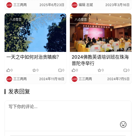
三三两两
2025年6月23日
编辑 志斌
2023年3月16日
八点僧音
八点僧音
一天之中如何对治贪瞋痴？
2024佛教英语培训班在珠海
普陀寺举行
0
0
0
0
0
0
三三两两
2024年11月18日
三三两两
2024年7月5日
发表回复