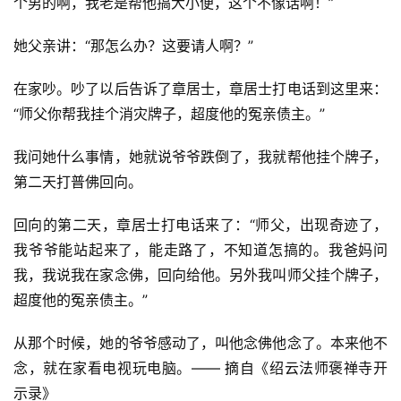
个男的啊，我老是帮他搞大小便，这个不像话啊！”
免
她父亲讲：“那怎么办？这要请人啊？”
责
声
在家吵。吵了以后告诉了章居士，章居士打电话到这里来：
明
“师父你帮我挂个消灾牌子，超度他的冤亲债主。”
我问她什么事情，她就说爷爷跌倒了，我就帮他挂个牌子，
第二天打普佛回向。
回向的第二天，章居士打电话来了：“师父，出现奇迹了，
我爷爷能站起来了，能走路了，不知道怎搞的。我爸妈问
我，我说我在家念佛，回向给他。另外我叫师父挂个牌子，
超度他的冤亲债主。”
从那个时候，她的爷爷感动了，叫他念佛他念了。本来他不
念，就在家看电视玩电脑。—— 摘自《绍云法师褒禅寺开
示录》