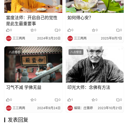
當度法师：开启自己的觉性
如何得心安？
是此生最重要事
0
0
0
0
0
0
三三两两
2024年3月20日
三三两两
2025年8月7日
八点僧音
八点僧音
习气不减 学佛无益
印光大师：念佛有方法
0
0
0
1
0
0
三三两两
2024年9月24日
编辑：庄雅婷
2023年10月21日
发表回复