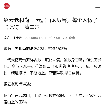
绍云老和尚 ：云居山太厉害，每个人做了
啥记得一清二楚
编辑：庄雅婷
2024年9月10日 下午5:05
八点僧音
来源：
老和尚的法语
2024年09月07日
一代大德高僧安详舍报，度化圆满，虽报身已逝，但洪范长
存。今与大众一起重温绍云老和尚的谆谆开示，愿不负师
嘱，精进修行，不断增上，离苦得乐,早日成佛。
绍云老和尚讲述：
我当年在云居山，山底下有位姓徐的，五十几岁，他就租云
居山上的田种。