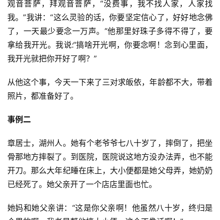
观音菩萨，拜观音菩萨，“没费事，我不找人家，人家找
礼
我。”我讲：“这么灵验的话，你要坚定信心了，好好地念佛
了，一天最少要念一万声。”他那里好珠子多得不得了，要
视
拿给我开光。我说:“搞啥开光啊，你要念啊！念到心里面，
频
我开光就把你开好了啊？”
纪
从他这个事，今天一下来了三对求皈依，年龄都不大，带着
录
照片，都准备好了。
佛
事例二
教
艺
章居士，湖州人。她有个老爷爷七八十岁了，摔倒了，把坐
术
骨那地方摔裂了。到医院，医院说这地方没办法弄，也不能
开刀。那么大年纪睡在床上，大小便都是她父母弄，她奶奶
政
已经死了。她父亲开了一个店店里面也忙。
策
法
她妈和她父亲讲：“这是你父亲啊！他虽然八十岁，终归是
规