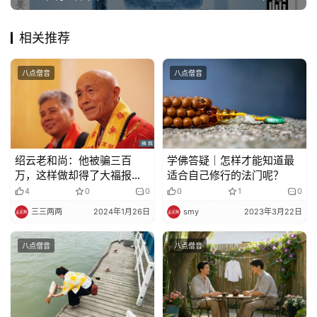
相关推荐
八点僧音
八点僧音
绍云老和尚：他被骗三百
学佛答疑｜怎样才能知道最
万，这样做却得了大福报
适合自己修行的法门呢？
——这就叫培大福报、积大
4
0
0
0
1
0
阴德
三三两两
2024年1月26日
smy
2023年3月22日
八点僧音
八点僧音