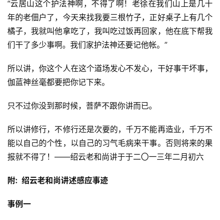
“云居山这个护法神啊，不得了啊！老徐在我们山上是几十
年的老佃户了，今天来找我要三根竹子，正好桌子上有几个
橘子，我就叫他拿吃了，我叫吃过饭再回家，他在底下帮我
们干了多少事啊。我们家护法神还要记他帐。”
所以讲，你这个人在这个道场发心不发心，干好事干坏事，
伽蓝神丝毫都要把你记下来。
只不过你没到那时候，菩萨不跟你讲而已。
所以讲修行，不修行还是次要的，千万不能再造业，千万不
能以自己的个性，以自己的习气毛病来干事。否则将来的果
报就不得了！——绍云老和尚讲于于二〇一三年二月初六
附:  绍云老和尚讲述感应事迹
事例一