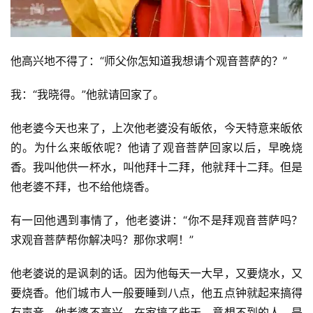
资
讯
他高兴地不得了：“师父你怎知道我想请个观音菩萨的？”
八
我：“我晓得。”他就请回家了。
点
僧
他老婆今天也来了，上次他老婆没有皈依，今天特意来皈依
音
的。为什么来皈依呢？他请了观音菩萨回家以后，早晚烧
香。我叫他供一杯水，叫他拜十二拜，他就拜十二拜。但是
高
他老婆不拜，也不给他烧香。
僧
访
有一回他遇到事情了，他老婆讲：“你不是拜观音菩萨吗？
谈
求观音菩萨帮你解决吗？那你求啊！”
心
他老婆说的是讽刺的话。因为他每天一大早，又要烧水，又
乐
要烧香。他们城市人一般要睡到八点，他五点钟就起来搞得
菩
有声音，他老婆不高兴。在家搞了些天。意想不到的人，是