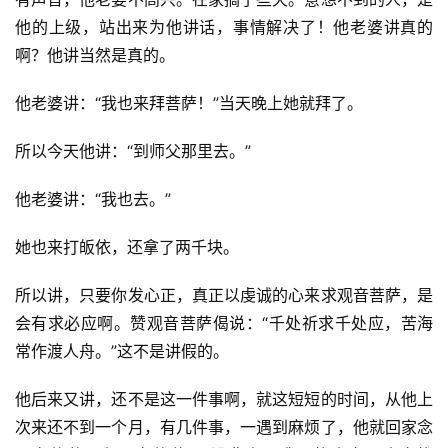
提
他的上级，站出来为他讲话，事情解决了！他老婆讲真的
啊？他讲当然是真的。
专
题
他老婆讲：“我也来拜菩萨！”当天晚上她就拜了。
公
所以今天他讲：“到师父那里去。”
益
慈
他老婆讲：“我也去。”
善
她也来打皈依，还拿了两千块。
佛
教
所以讲，只要你发心正，真正以虔诚的心来求观音菩萨，是
人
会有求必应啊。赞观音菩萨偈说：“千处祈求千处应，苦海
登录
注册
物
常作渡人舟。”这不是讲假的。
寺
他后来又讲，还不是这一件事啊，就这短短的时间，从他上
院
次来还不到一个月，有几件事，一遇到麻烦了，他就回家念
巡