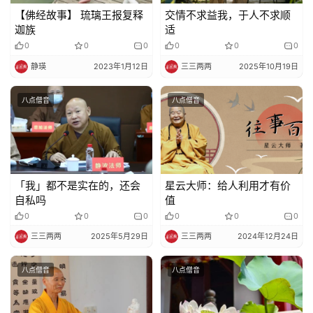
【佛经故事】 琉璃王报复释
交情不求益我，于人不求顺
迦族
适
0
0
0
0
0
0
静瑛
2023年1月12日
三三两两
2025年10月19日
八点僧音
八点僧音
「我」都不是实在的，还会
星云大师：给人利用才有价
自私吗
值
0
0
0
0
0
0
三三两两
2025年5月29日
三三两两
2024年12月24日
八点僧音
八点僧音