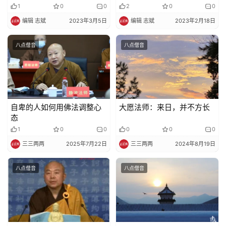
才听得到，而是在其它世界
病中也自在
免
1
0
0
2
0
0
也都听得到
责
编辑 志斌
2023年3月5日
编辑 志斌
2023年2月18日
声
明
八点僧音
八点僧音
自卑的人如何用佛法调整心
大愿法师：来日，并不方长
态
1
0
0
0
0
0
三三两两
2025年7月22日
三三两两
2024年8月19日
八点僧音
八点僧音