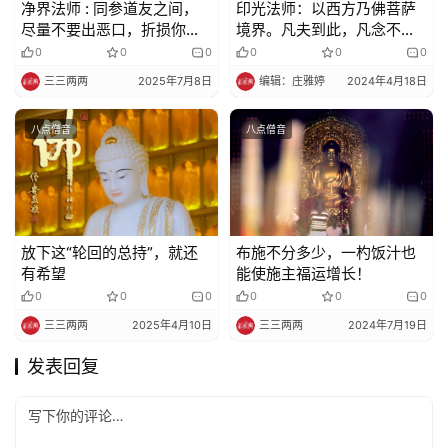
净界法师 : 同参道友之间，
印光法师：以西方乃佛菩萨
尽量不要出恶口，折损你的
境界。凡夫到此，凡念不期
福报
断而自断
0
0
0
0
0
0
三三两两
2025年7月8日
编辑：庄雅婷
2024年4月18日
八点僧音
八点僧音
放下这“轮回的总持”，就还
布施不分多少，一杓饭汁也
有希望
能使施主福运增长！
0
0
0
0
0
0
三三两两
2025年4月10日
三三两两
2024年7月19日
发表回复