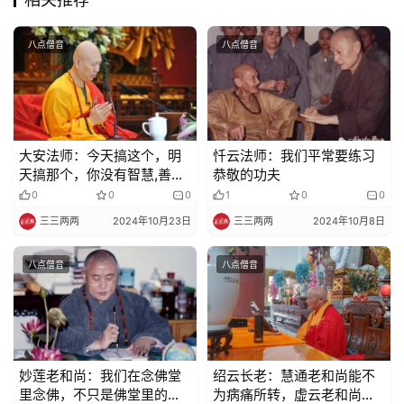
视
八点僧音
八点僧音
频
纪
录
大安法师：今天搞这个，明
忏云法师：我们平常要练习
天搞那个，你没有智慧,善根
恭敬的功夫
佛
浅薄、业障深重
0
0
0
1
0
0
教
三三两两
2024年10月23日
三三两两
2024年10月8日
艺
术
八点僧音
八点僧音
政
策
法
规
妙莲老和尚：我们在念佛堂
绍云长老：慧通老和尚能不
里念佛，不只是佛堂里的人
为病痛所转，虚云老和尚在