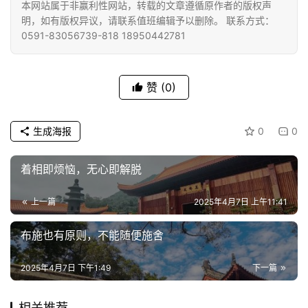
本网站属于非赢利性网站，转载的文章遵循原作者的版权声
明，如有版权异议，请联系值班编辑予以删除。 联系方式：
专
0591-83056739-818 18950442781
题
公
赞
(0)
益
慈
善
生成海报
0
0
佛
着相即烦恼，无心即解脱
教
人
上一篇
2025年4月7日 上午11:41
登录
注册
物
布施也有原则，不能随便施舍
寺
院
2025年4月7日 下午1:49
下一篇
巡
礼
相关推荐