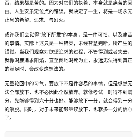
否，结果都是苦的。因为对它们的执着，本身就是痛苦的因
资
由。人生安乐定位点的错误，就决定了一生，将是一场永无
讯
止息的希望、追求、与幻灭。
八
或许我们会觉得”放下所爱”的本身，是一件可怕、以及痛苦
点
的事情。实际上这只是一种错觉，未经智慧判断，所产生的
僧
错觉。当我们观察对欲望追求的过程，不管得到或者失去，
音
就像渴鹿追求阳焰，直至倒地渴死为止，永远无法得到真正
的满足时，会改变这想法的。
高
僧
无量轮回中的习气，要放下不是件容易的事情，但是纵然无
访
法全部放下，也不必因此全然放弃。就像考试一时得不到满
谈
分，先能够得到六十分也好。能够放下一分，就会得到一分
心
的解脱。同时，对于未来能够继续放下，也就多一分的信心
乐
了。
菩
提