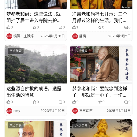
题
梦参老和尚：这些说法 , 就
净慧老和尚禅七开示：三个
公
阻挡了居士进入寺院去护持
月都过这样的生活，我们的
益
三宝 !
修行上路就要快得多
0
0
0
1
0
0
慈
编辑：庄雅婷
2025年8月31日
静瑛
2023年1月2日
善
八点僧音
八点僧音
佛
教
人
登录
注册
物
这些源自佛教的成语，透露
梦参老和尚：要能念到这样
出生活的智慧
子，那就是一心了，一切妄
寺
想挤不进来了
0
0
0
0
0
0
院
smy
2023年4月10日
三三两两
2025年1月14日
巡
礼
八点僧音
八点僧音
视