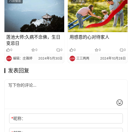
八点僧音
八点僧音
声
明
莲池大师:久病不念佛，生日
用感恩的心对待家人
变忌日
0
0
0
0
0
0
编辑：庄雅婷
2024年5月30日
三三两两
2024年10月28日
发表回复
*
昵称：