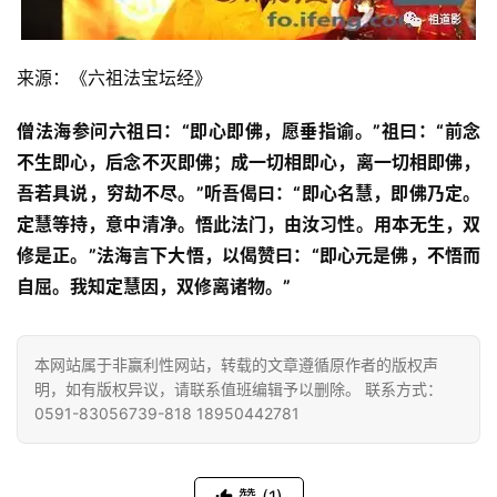
来源：《六祖法宝坛经》
僧法海参问六祖曰：“即心即佛，愿垂指谕。”祖曰：“前念
不生即心，后念不灭即佛；成一切相即心，离一切相即佛，
吾若具说，穷劫不尽。”听吾偈曰：“即心名慧，即佛乃定。
定慧等持，意中清净。悟此法门，由汝习性。用本无生，双
修是正。”法海言下大悟，以偈赞曰：“即心元是佛，不悟而
自屈。我知定慧因，双修离诸物。”
本网站属于非赢利性网站，转载的文章遵循原作者的版权声
明，如有版权异议，请联系值班编辑予以删除。 联系方式：
0591-83056739-818 18950442781
资
讯