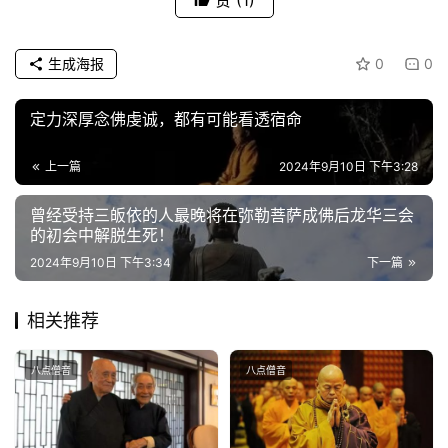
赞
(1)
八
生成海报
0
0
点
僧
定力深厚念佛虔诚，都有可能看透宿命
音
上一篇
2024年9月10日 下午3:28
高
僧
曾经受持三皈依的人最晚将在弥勒菩萨成佛后龙华三会
访
的初会中解脱生死！
谈
2024年9月10日 下午3:34
下一篇
心
相关推荐
乐
菩
八点僧音
八点僧音
提
专