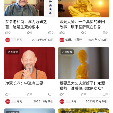
频
纪
梦参老和尚：淫为万恶之
印光大师：一个真实的轮回
录
首，这是生死的根本
故事，原来菩萨就在你身
边！
0
0
0
2
0
0
佛
三三两两
2024年12月13日
编辑：庄雅婷
2025年2月13日
教
艺
八点僧音
八点僧音
术
政
策
法
净慧长老：学道有三要
我要是大丈夫就好了！龙潭
禅师：谁看得出你是女众？
规
0
0
0
1
0
0
三三两两
2025年8月19日
三三两两
2023年12月20日
免
责