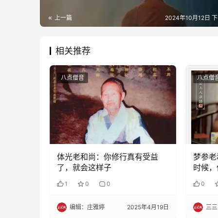
上一篇
2024年10月12日 下
相关推荐
八点僧音
八点僧
体光老和尚：你修行真有受益
梦参老
了，就会这样子
时候，
1
0
0
0
编辑：庄雅婷
2025年4月19日
三三