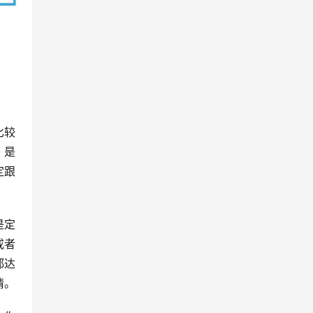
比较
，是
定跟
是定
或者
都达
情。