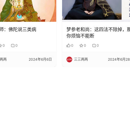
师：佛陀说三类病
梦参老和尚：这四法不除掉，
你烦恼不能断
0
0
0
0
0
两两
2024年6月6日
三三两两
2024年6月2