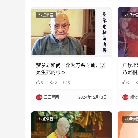
八点僧音
八点僧
梦参老和尚：淫为万恶之首，这
广钦老
是生死的根本
乃是相
0
0
0
0
三三两两
2024年12月13日
编辑
八点僧音
八点僧