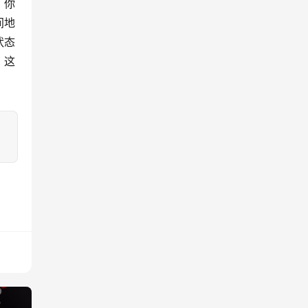
。你
间地
状态
。这