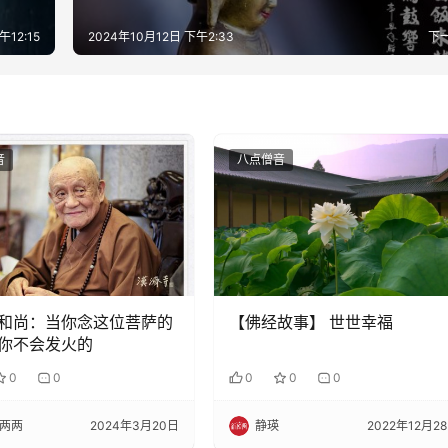
午12:15
2024年10月12日 下午2:33
下
音
八点僧音
和尚：当你念这位菩萨的
【佛经故事】 世世幸福
你不会发火的
0
0
0
0
0
两两
2024年3月20日
静瑛
2022年12月2