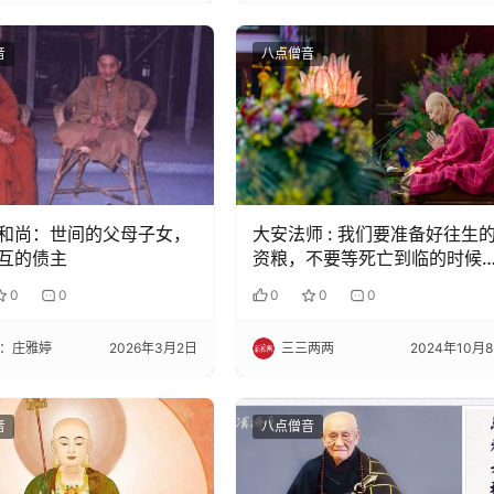
音
八点僧音
和尚：世间的父母子女，
大安法师 : 我们要准备好往生
互的债主
资粮，不要等死亡到临的时候
手忙脚乱。
0
0
0
0
0
：庄雅婷
2026年3月2日
三三两两
2024年10月
音
八点僧音