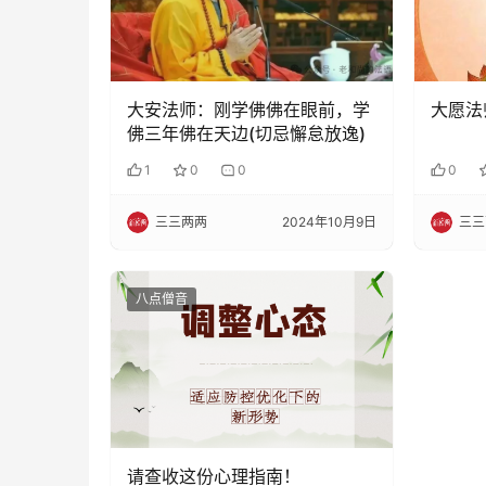
大安法师：刚学佛佛在眼前，学
大愿法
佛三年佛在天边(切忌懈怠放逸)
1
0
0
0
三三两两
2024年10月9日
三三
八点僧音
请查收这份心理指南！