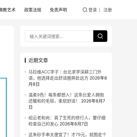
佛教艺术
政策法规
免责声明
登录
注册
近期文章
马拉维ACC学子｜台北求学深耕三门外
语，他选择走出舒适圈奔赴远方
2026年8
月8日
温柔9色！每条都想入！这条比爱人拥抱
还暖和的毛毯，柔软舒适！
2026年8月7
日
绍云老和尚：真了生死的修行人，要仔细
检查自己的发心
2026年8月7日
这朱砂手串太便宜了！才79元，就图走个