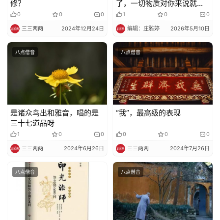
修？
了，一切物质对你来说就没
有了
0
0
0
1
0
0
三三两两
2024年12月24日
编辑：庄雅婷
2026年5月10日
八点僧音
八点僧音
是诸众鸟出和雅音，唱的是
“我”，最高级的表现
三十七道品呀
1
0
0
0
0
0
三三两两
2024年6月26日
三三两两
2024年7月26日
八点僧音
八点僧音