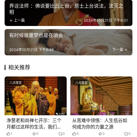
公
界诠法师 ：佛说要比丘上台，居士上台说法，法灭之
益
相
慈
上一篇
2024年10月21日 下午6:31
善
有时候做噩梦也是在消业
佛
教
2024年10月21日 下午6:48
下一篇
人
登录
注册
物
相关推荐
寺
八点僧音
八点僧音
院
巡
礼
视
净慧老和尚禅七开示：三个
从苦难中领悟：人生低谷如
频
月都过这样的生活，我们的
何成为你的力量之源
修行上路就要快得多
1
0
0
0
0
0