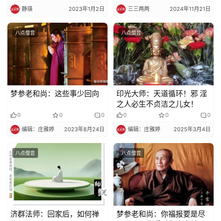
纪
静瑛
2023年1月2日
三三两两
2024年11月21日
录
八点僧音
八点僧音
佛
教
艺
术
梦参老和尚：这些事少回向
印光大师：天道循环！邪 淫
之人必生不贞洁之儿女！
政
0
0
0
0
0
0
策
编辑：庄雅婷
2023年8月24日
编辑：庄雅婷
2025年3月4日
法
规
八点僧音
八点僧音
免
责
声
明
济群法师：回家后，如何禅
梦参老和尚：你福报要是尽