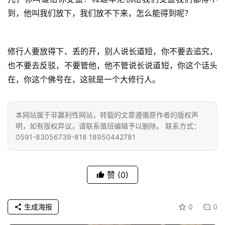
点
到，他叫我们放下，我们放不下来，怎么能得到呢？
僧
音
修行人要放得下、丢的开，别人说长道短，你不要去追究，
高
也不要去反驳，不要管他，他不管说长说道短，你这个话头
僧
在，你这个佛号在，这就是一个大修行人。
访
谈
本网站属于非赢利性网站，转载的文章遵循原作者的版权声
心
明，如有版权异议，请联系值班编辑予以删除。 联系方式：
乐
0591-83056739-818 18950442781
菩
提
赞
(0)
专
题
生成海报
0
0