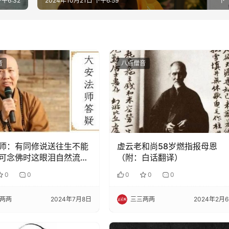
下午6:32
2024年10月21日 下午6:59
下
音
八点僧音
师：有同修说送往生不能
虚云老和尚58岁燃指报母恩
可念佛时这眼泪自然流
（附：白话翻译）
如何抑制？
0
0
0
0
0
两两
2024年7月8日
三三两两
2024年2月