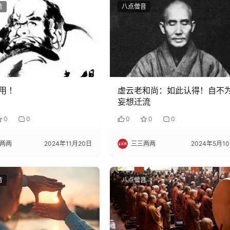
音
八点僧音
用 ！
虚云老和尚：如此认得！自不
妄想迁流
0
0
0
0
0
两两
2024年11月20日
三三两两
2024年5月1
音
八点僧音