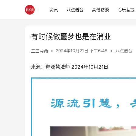
资讯
八点僧音
高僧访谈
心乐菩提
有时候做噩梦也是在消业
三三两两
•
2024年10月21日 下午6:48
•
八点僧音
来源：释源慧法师 2024年10月21日