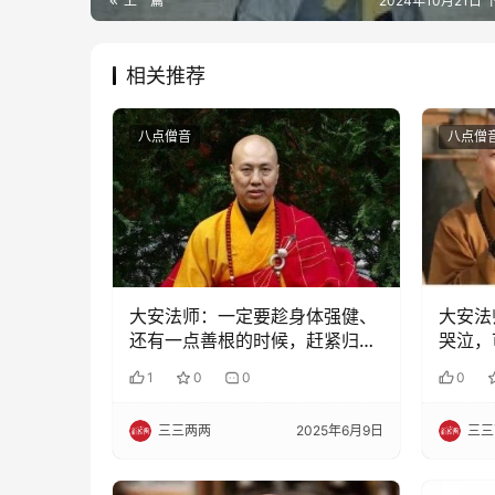
上一篇
2024年10月21日 
相关推荐
八点僧音
八点僧
大安法师：一定要趁身体强健、
大安法
还有一点善根的时候，赶紧归投
哭泣，
到阿弥陀佛的慈悲愿海当中来
出。该
1
0
0
0
三三两两
2025年6月9日
三三