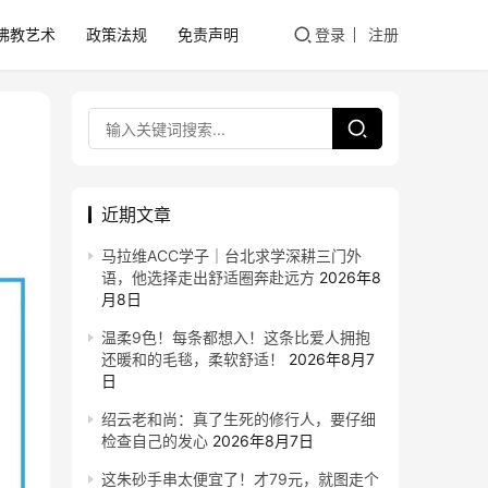
佛教艺术
政策法规
免责声明
登录
注册
近期文章
马拉维ACC学子｜台北求学深耕三门外
语，他选择走出舒适圈奔赴远方
2026年8
月8日
温柔9色！每条都想入！这条比爱人拥抱
还暖和的毛毯，柔软舒适！
2026年8月7
日
绍云老和尚：真了生死的修行人，要仔细
检查自己的发心
2026年8月7日
这朱砂手串太便宜了！才79元，就图走个