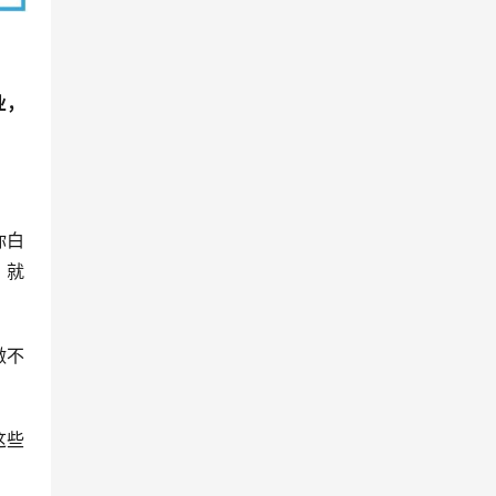
业，
你白
，就
做不
这些