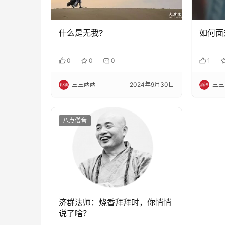
什么是无我?
如何面
0
0
0
1
三三两两
2024年9月30日
三三
八点僧音
济群法师：烧香拜拜时，你悄悄
说了啥？