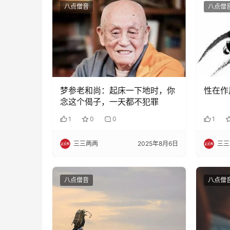
八点僧音
八点僧
梦参老和尚：起床一下地时，你
性在作
念这个偈子，一天都不犯罪
1
0
0
1
三三两两
2025年8月6日
三三
八点僧音
八点僧