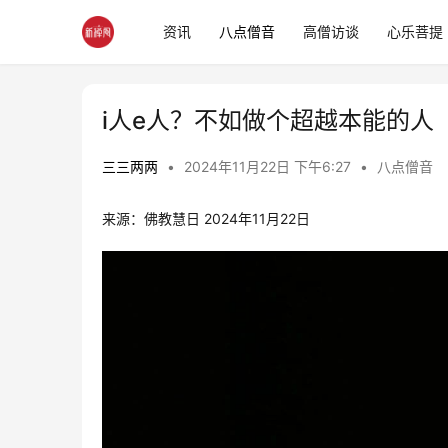
资讯
八点僧音
高僧访谈
心乐菩提
i人e人？不如做个超越本能的人
三三两两
•
2024年11月22日 下午6:27
•
八点僧音
来源：佛教慧日 2024年11月22日