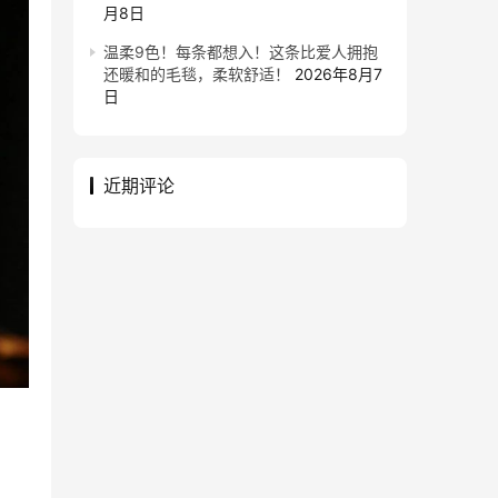
月8日
温柔9色！每条都想入！这条比爱人拥抱
还暖和的毛毯，柔软舒适！
2026年8月7
日
近期评论