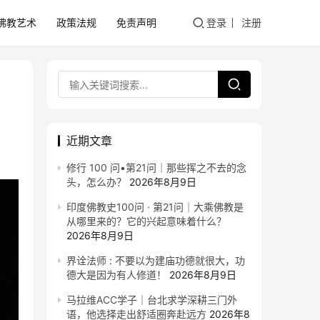
佛教艺术
政策法规
免责声明
登录
注册
近期文章
修行 100 问•第21问｜那些挥之不去的念
头，怎么办？
2026年8月9日
印度佛教史100问 · 第21问｜大乘佛教是
从哪里来的？它的兴起意味着什么？
2026年8月9日
界诠法师 : 不要以为建庙功德就很大，功
德大是因为有人修道！
2026年8月9日
马拉维ACC学子｜台北求学深耕三门外
语，他选择走出舒适圈奔赴远方
2026年8