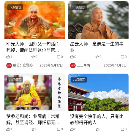
教
八点僧音
八点僧音
艺
术
政
策
印光大师：因师父一句话而
星云大师：念佛是一生的事
法
死掉，谛闲法师这位显密圆
业
规
通的高徒，实在可惜！
1
0
0
0
0
0
编辑：庄雅婷
2025年5月17日
三三两两
2025年11月5日
免
责
八点僧音
八点僧音
声
明
梦参老和尚：业障病非常难
没有完全快乐的人，只有比
解，甚至诵经、拜忏都无
较想得开的人
效，怎么办……
1
0
0
0
0
0