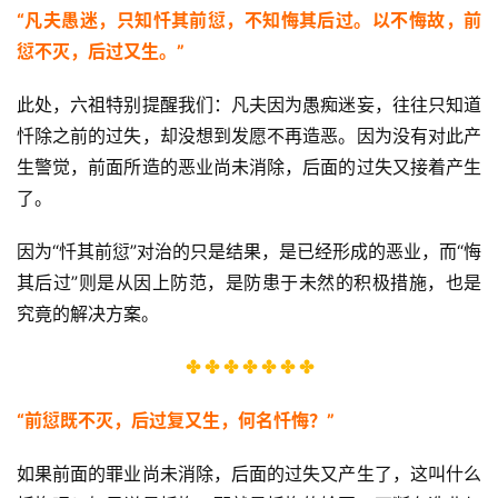
“
凡夫愚迷，只知忏其前愆，不知悔其后过。以不悔故，前
愆不灭，后过又生。”
此处，六祖特别提醒我们：凡夫因为愚痴迷妄，往往只知道
忏除之前的过失，却没想到发愿不再造恶。因为没有对此产
生警觉，前面所造的恶业尚未消除，后面的过失又接着产生
了。
因为“忏其前愆”对治的只是结果，是已经形成的恶业，而“悔
资
其后过”则是从因上防范，是防患于未然的积极措施，也是
讯
究竟的解决方案。
✤ ✤ ✤ ✤ ✤ ✤ ✤
八
点
“
前愆既不灭，后过复又生，何名忏悔？”
僧
音
如果前面的罪业尚未消除，后面的过失又产生了，这叫什么