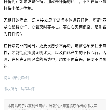
忏悔呢？如果说是忏悔，那就是忏悔的轮回，不断在造业与
高
僧
忏悔中循环往复。
访
谈
无相忏的重点，是直接立足于觉悟本体进行忏悔，所谓“罪
从心起将心忏，心若灭时罪亦亡。罪亡心灭两俱空，是则名
心
为真忏悔”。
乐
菩
在忏除前罪的同时，更要发愿永不再造。这就必须安住于觉
提
性，才能彻底摆脱无明迷妄，以及由此产生的不良心行。否
则，在凡夫无明迷惑的系统中，想要不再造恶，是防不胜防
专
的。
题
摘自《话说坛经》
公
版权所有：济群法师
益
慈
善
本网站属于非赢利性网站，转载的文章遵循原作者的版权声