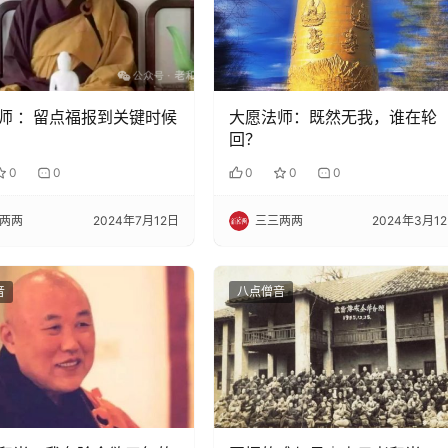
师 ：留点福报到关键时候
大愿法师：既然无我，谁在轮
回？
0
0
0
0
0
两两
2024年7月12日
三三两两
2024年3月1
音
八点僧音