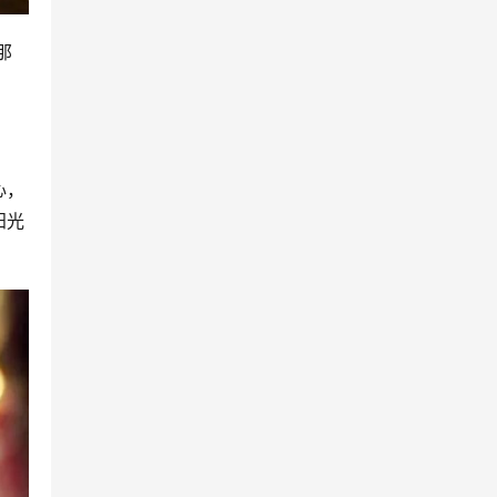
那
心，
阳光