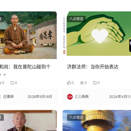
音
八点僧音
和尚：我在普陀山碰到个
济群法师：当你开始表达
。。
0
0
0
0
0
：庄雅婷
2026年5月18日
三三两两
2024年4月1
音
八点僧音