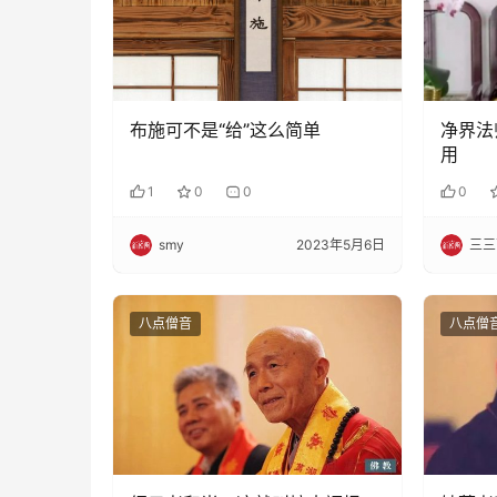
布施可不是“给”这么简单
净界法
用
1
0
0
0
smy
2023年5月6日
三三
八点僧音
八点僧