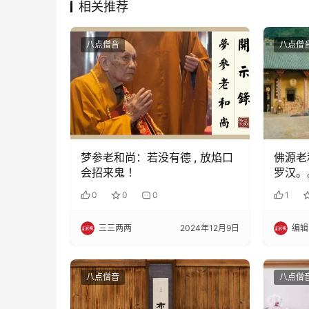
相关推荐
八点僧音
八点僧
梦参老和尚：若没有德 , 放焰口
佛源老
会招来鬼 ！
罗汉。
0
0
0
1
三三两两
2024年12月9日
编辑
八点僧音
八点僧