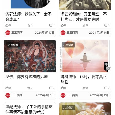
济群法师：梦做久了，会不
虚云老和尚：万里晴空，不
会成真？
挂片云，才是做功夫时！
0
0
0
0
0
0
三三两两
2024年1月17日
三三两两
2024年3月14日
八点僧音
八点僧音
见佛，你要有这样的见地
济群法师：此时，爱才真正
降临
0
0
0
0
0
0
三三两两
2025年1月6日
三三两两
2025年1月13日
法藏法师 ：了生死的事情这
八点僧音
八点僧音
件事情不能重复的考试