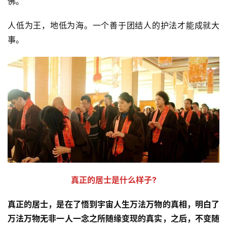
佛。
谈
人低为王，地低为海。一个善于团结人的护法才能成就大
心
事。
乐
菩
提
专
题
公
益
慈
善
真正的居士是什么样子?
真正的居士，是在了悟到宇宙人生万法万物的真相，明白了
佛
教
万法万物无非一人一念之所随缘变现的真实，之后，不变随