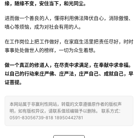
人
缘，随缘不变，安住当下，和光同尘。
登录
注册
物
进而做一个善良的人，懂得利用佛法降伏自心，消除傲慢、
寺
嗔心等烦恼，成为对社会有用的人。
院
巡
在工作岗位上把工作做好，在家庭生活里把责任尽好，时时
礼
事事处处做世人的榜样，一切为众生着想。
做一个真正的修道人，在尽责中求满足，在奉献中求幸福。
视
频
以自己的行动来庄严佛、庄严法，庄严自己、成就自己，早
证菩提。
纪
录
本网站属于非赢利性网站，转载的文章遵循原作者的版权声
明，如有版权异议，请联系值班编辑予以删除。 联系方式：
佛
0591-83056739-818 18950442781
教
艺
术