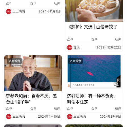
1
0
0
三三两两
2024年11月1日
《慈护》文选 | 山僧与饺子
0
0
0
静瑛
2022年12月22日
八点僧音
八点僧音
梦参老和尚：百看不厌，五
济群法师：有一种不负责，
台山“段子手”
叫命中注定
0
0
0
0
0
0
三三两两
2024年1月10日
三三两两
2024年8月6日