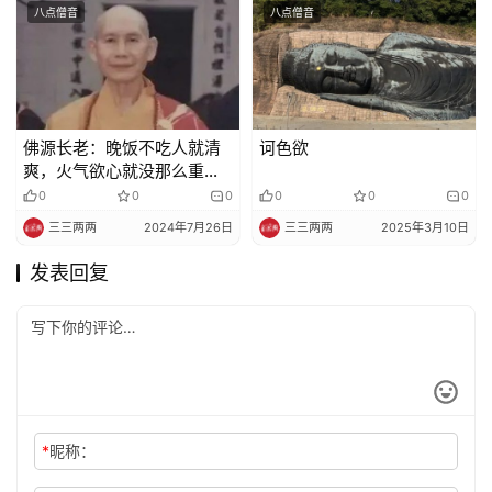
八点僧音
八点僧音
佛源长老：晚饭不吃人就清
诃色欲
爽，火气欲心就没那么重…
0
0
0
0
0
0
三三两两
2024年7月26日
三三两两
2025年3月10日
发表回复
*
昵称：