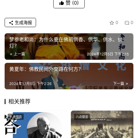
赞
(0)
政
策
生成海报
0
0
法
规
梦参老和尚：为什么要在佛前供香、供华、供水、供
灯？
免
上一篇
2024年12月5日 下午2:15
责
声
黄夏年：佛教民间外交路在何方？
明
2024年12月5日 下午2:26
下一篇
相关推荐
八点僧音
八点僧音