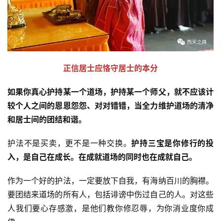
正信居士应恪守居士的本分
如果你真心护持某一个道场，护持某一个师父，就不应该计
资
讯
较个人之间的恩恩怨怨、对对错错，当全力维护道场的清净
和居士间的团结和谐。
八
护法不是买卖，更不是一种交换。
护持三宝是你修行的投
点
僧
入，是自己在成长。在成就道场的同时也在成就自己。
音
作为一个好的护法，一定要放下自我，有海纳百川的胸襟。
高
要团结来道场的所有人，包括诽谤中伤过自己的人。对这些
僧
人我们要心存感激，是他们教你修忍辱，为你消业度你成
访