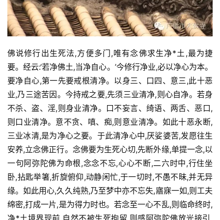
佛说修行出生死法,方便多门,唯有念佛求生净*土,最为捷
要。经云:‘若净佛土,当净自心。’今修行净业,必以净心为本。
要净自心,第一先要戒根清净。以身三、口四、意三,此十恶
业,乃三途苦因。今持戒之要,先须三业清净,则心自净。若身
不杀、盗、淫,则身业清净。口不妄言、绮语、两舌、恶口,
则口业清净。意不贪、嗔、痴,则意业清净。如此十恶永断,
三业冰清,是为净心之要。于此清净心中,厌娑婆苦,发愿往生
安养,立念佛正行。念佛要为生死心切,先断外缘,单提一念,以
一句阿弥陀佛为命根,念念不忘,心心不断,二六时中,行住坐
卧,拈匙举箸,折旋俯仰,动静闲忙,于一切时,不愚不昧,并无异
缘。如此用心,久久纯熟,乃至梦中亦不忘失,寤寐一如,则工夫
绵密,打成一片,是为得力时也。若念至一心不乱,则临命终时,
净*土境界现前,自然不被生死拘留,则感阿弥陀佛放光接引,