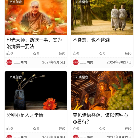
八点僧音
八点僧音
印光大师：断欲一事，实为
不眷恋，也不逃避
治病第一要法
0
0
0
0
0
0
三三两两
2024年9月5日
三三两两
2024年8月27日
八点僧音
八点僧音
分别心是人之常情
梦见诸佛菩萨，该以何种心
态看待？
0
0
0
0
0
0
三三两两
2024年8月6日
三三两两
2025年6月12日