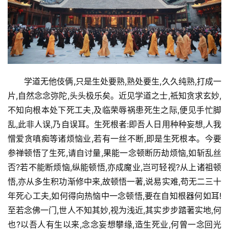
　　学道无他伎俩,只是生处要熟,熟处要生,久久纯熟,打成一
片,自然念念弥陀,头头极乐矣。近见学道之士,祗知贪求玄妙,
资
不知向根本处下死工夫,及临荣辱祸患死生之际,便见手忙脚
讯
乱,此非人误,乃自误耳。生死根者:即吾人日用种种妄想,人我
憎爱贪嗔痴等诸烦恼业,若有一丝不断,即是生死根本。今要
八
参禅顿悟了生死,请自讨量,果能一念顿断历劫烦恼,如斩乱丝
点
否?若不能断烦恼,纵能顿悟,亦成魔业,岂可轻视?从上诸祖顿
僧
悟,亦从多生积功渐修中来,故顿悟一著,说易实难,苟无二三十
音
年死心工夫,如何得向热恼中一念顿悟,要在自知根器何如耳!
至若念佛一门,世人不知其妙,视为浅近,其实步步踏著实地,何
高
僧
也?以吾人有生以来,念念妄想攀缘,造生死业,何曾一念回光