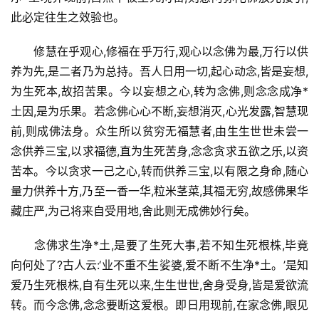
此必定往生之效验也。
　　修慧在乎观心,修福在乎万行,观心以念佛为最,万行以供
养为先,是二者乃为总持。吾人日用一切,起心动念,皆是妄想,
为生死本,故招苦果。今以妄想之心,转为念佛,则念念成净*
土因,是为乐果。若念佛心心不断,妄想消灭,心光发露,智慧现
前,则成佛法身。众生所以贫穷无福慧者,由生生世世未尝一
念供养三宝,以求福德,直为生死苦身,念念贪求五欲之乐,以资
苦本。今以贪求一己之心,转而供养三宝,以有限之身命,随心
量力供养十方,乃至一香一华,粒米茎菜,其福无穷,故感佛果华
藏庄严,为己将来自受用地,舍此则无成佛妙行矣。
　　念佛求生净*土,是要了生死大事,若不知生死根株,毕竟
向何处了?古人云:‘业不重不生娑婆,爱不断不生净*土。’是知
爱乃生死根株,自有生死以来,生生世世,舍身受身,皆是爱欲流
转。而今念佛,念念要断这爱根。即日用现前,在家念佛,眼见