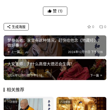
术
赞
(1)
政
策
生成海报
0
0
法
规
梦参长老：家里有这种情况，赶快给他念《地藏经》、
做好事
免
上一篇
2024年12月11日 下午5:16
责
声
大安法师：为什么高僧大德还会生病?
明
2024年12月11日 下午5:18
下一篇
相关推荐
八点僧音
八点僧音