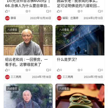
【印光法师答念佛600问】|
圆霖长老 : 我亲闻的事实，
66.念佛人为什么要自审自知
足可证明佛说的六道轮回真
根基？
实不虚
1
0
0
0
0
0
静瑛
2022年12月30日
编辑：庄雅婷
2024年2月13日
八点僧音
八点僧音
绍云老和尚 : 一回寮房，一
什么是罗汉？
看手机，这攀缘就来了
1
0
0
0
0
0
三三两两
2024年7月18日
三三两两
2024年7月19日
八点僧音
八点僧音