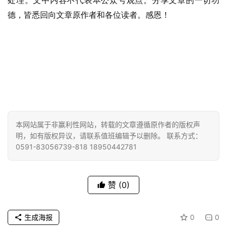
处理。文中内容不代表本公众号观点。分享文章的一切功
点
德，皆悉回向文章原作者和各位读者。感恩！
僧
音
高
僧
访
谈
本网站属于非赢利性网站，转载的文章遵循原作者的版权声
心
明，如有版权异议，请联系值班编辑予以删除。 联系方式：
乐
0591-83056739-818 18950442781
菩
提
赞
(0)
专
题
生成海报
0
0