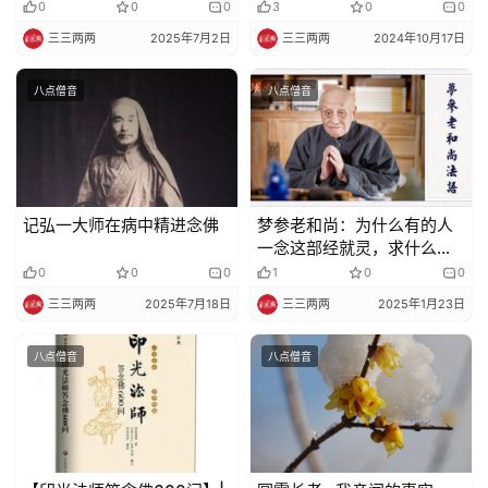
0
0
0
3
0
0
纪
三三两两
2025年7月2日
三三两两
2024年10月17日
录
八点僧音
八点僧音
佛
教
艺
术
记弘一大师在病中精进念佛
梦参老和尚：为什么有的人
政
一念这部经就灵，求什么就
感应？
策
0
0
0
1
0
0
法
三三两两
2025年7月18日
三三两两
2025年1月23日
规
八点僧音
八点僧音
免
责
声
明