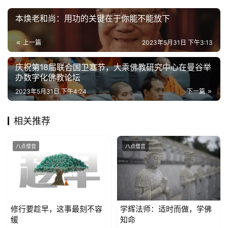
公
益
本焕老和尚：用功的关键在于你能不能放下
慈
善
上一篇
2023年5月31日 下午3:13
庆祝第18届联合国卫塞节，大乘佛教研究中心在曼谷举
佛
办数字化佛教论坛
教
2023年5月31日 下午4:24
下一篇
人
登录
注册
物
相关推荐
寺
院
八点僧音
八点僧音
巡
礼
视
修行要趁早，这事最刻不容
学辉法师：适时而做，学佛
频
缓
知命