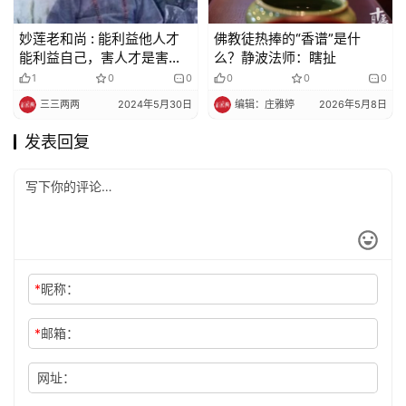
妙莲老和尚 : 能利益他人才
佛教徒热捧的“香谱”是什
能利益自己，害人才是害自
么？静波法师：瞎扯
己
1
0
0
0
0
0
三三两两
2024年5月30日
编辑：庄雅婷
2026年5月8日
发表回复
*
昵称：
*
邮箱：
网址：