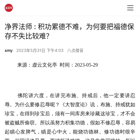
净界法师 : 积功累德不难，为何要把福德保
存不失比较难？
smy
2023年5月31日 下午4:03
八点僧音
来源：虚云文化亭  时间：2023-05-29
佛陀讲六度，在讲完布施、持戒后，他一定要讲忍
辱。为什么要修忍辱呢？《大智度论》说，布施、持戒犹如
珍宝，在得到珍宝后，须有一间库房来珍藏这珍宝，才不会
被盗贼所偷窃。所以虽努力积集功德，假如不修忍辱，容易
起瞋心发脾气，瞋是心中火，能烧功德林。修功德时很辛