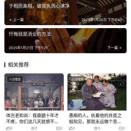
纪
于相而离相，破我执而心清净
录
上一篇
2025年1月20日 下午6:40
佛
忏悔就是消业的方法
教
艺
术
2025年1月21日 下午1:21
下一篇
政
相关推荐
策
法
八点僧音
八点僧音
规
免
责
声
体光老和尚：我盘腿十年才
愚痴的人，执着他的井底之
不疼，你们这几天就想不疼
蛙知见，那就永远做个苦恼
明
啊
众生
0
0
0
0
0
0