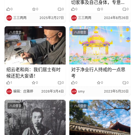
切家事及自己身体，专意念
佛
0
0
0
0
0
0
三三两两
2025年2月27日
三三两两
2024年8月26日
八点僧音
八点僧音
绍云老和尚：我们居士有时
对于净业行人持戒的一点思
候还犯大妄语！
考
1
0
0
0
0
0
编辑：庄雅婷
2026年3月4日
smy
2023年5月20日
八点僧音
八点僧音