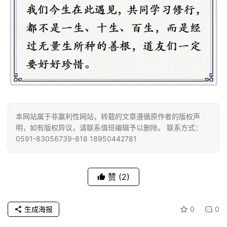
公
益
慈
善
佛
教
人
登录
注册
物
本网站属于非赢利性网站，转载的文章遵循原作者的版权声
明，如有版权异议，请联系值班编辑予以删除。 联系方式：
寺
0591-83056739-818 18950442781
院
巡
礼
赞
(2)
视
频
生成海报
0
0