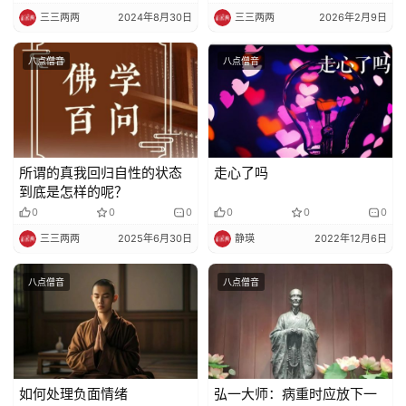
三三两两
2024年8月30日
三三两两
2026年2月9日
八点僧音
八点僧音
所谓的真我回归自性的状态
走心了吗
到底是怎样的呢？
0
0
0
0
0
0
三三两两
2025年6月30日
静瑛
2022年12月6日
八点僧音
八点僧音
如何处理负面情绪
弘一大师：病重时应放下一