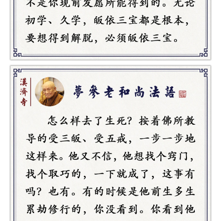
资
讯
八