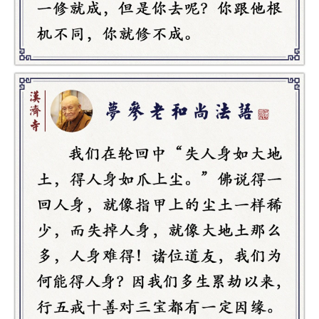
点
僧
音
高
僧
访
谈
心
乐
菩
提
专
题