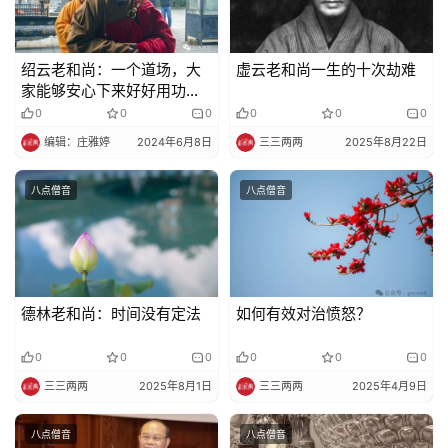
绍云老和尚：一个道场，大
虚云老和尚一生的十次劫难
家能够安心下来好好用功办
道啊，不是件容易事！
0
0
0
0
0
0
编辑：庄雅婷
2024年6月8日
三三两两
2025年8月22日
八点僧音
八点僧音
德林老和尚：时间没有定法
如何有效对治愤怒？
0
0
0
0
0
0
三三两两
2025年8月1日
三三两两
2025年4月9日
八点僧音
八点僧音