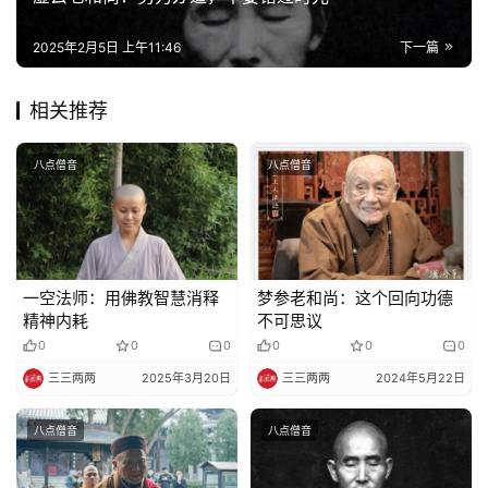
2025年2月5日 上午11:46
下一篇
相关推荐
八点僧音
八点僧音
一空法师：用佛教智慧消释
梦参老和尚：这个回向功德
精神内耗
不可思议
0
0
0
0
0
0
三三两两
2025年3月20日
三三两两
2024年5月22日
八点僧音
八点僧音