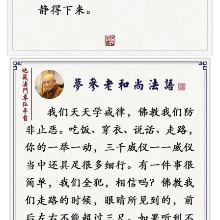
菩
提
专
题
公
益
慈
善
佛
教
人
登录
注册
物
寺
院