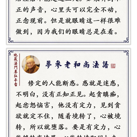
巡
礼
视
频
纪
录
佛
教
艺
术
政
策
法