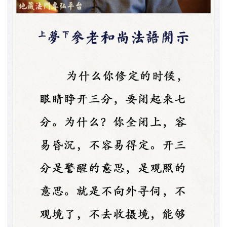
资
讯
八
点
僧
音
高
僧
访
谈
心
乐