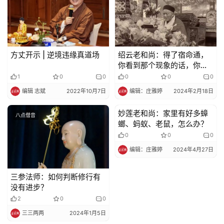
方丈开示 | 逆境违缘真道场
绍云老和尚：得了宿命通，
你看到那个现象的话，你哭
都要哭三天
1
0
0
0
0
0
编辑 志斌
2022年10月7日
编辑：庄雅婷
2024年2月18日
妙莲老和尚：家里有好多蟑
八点僧音
八点僧音
螂、蚂蚁、老鼠，怎么办？
0
0
0
编辑：庄雅婷
2024年4月27日
三参法师：如何判断修行有
没有进步？
2
0
0
三三两两
2024年1月5日