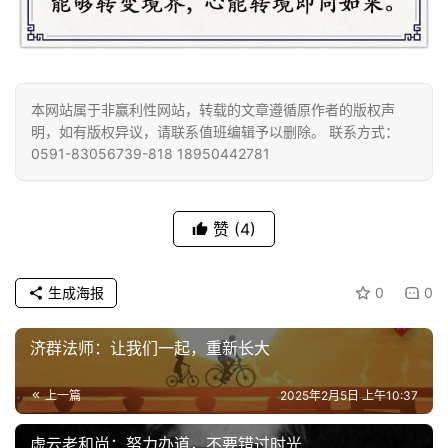
规
免
责
声
本网站属于非赢利性网站，转载的文章遵循原作者的版权声
明，如有版权异议，请联系值班编辑予以删除。 联系方式：
明
0591-83056739-818 18950442781
赞
(4)
生成海报
0
0
济群法师：让我们一起，重新长大
上一篇
2025年2月5日 上午10:37
虚云老和尚：努力办道，不要错过时光