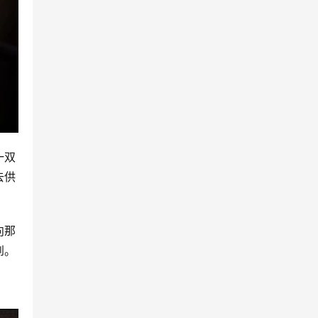
一双
去供
向那
到。