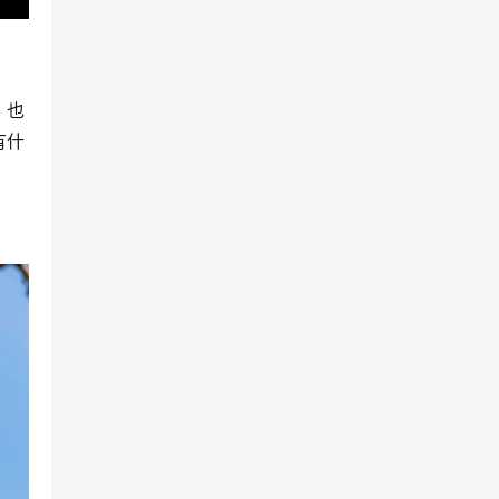
，也
有什