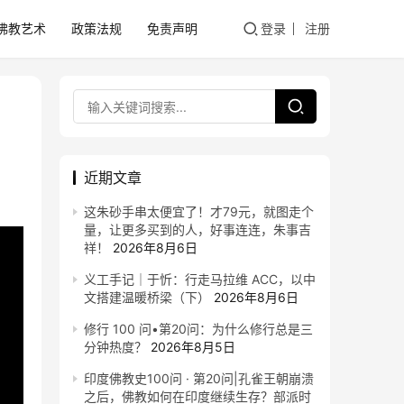
佛教艺术
政策法规
免责声明
登录
注册
近期文章
这朱砂手串太便宜了！才79元，就图走个
量，让更多买到的人，好事连连，朱事吉
祥！
2026年8月6日
义工手记｜于忻：行走马拉维 ACC，以中
文搭建温暖桥梁（下）
2026年8月6日
修行 100 问•第20问：为什么修行总是三
分钟热度？
2026年8月5日
印度佛教史100问 · 第20问|孔雀王朝崩溃
之后，佛教如何在印度继续生存？部派时