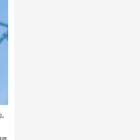
的。
菩提