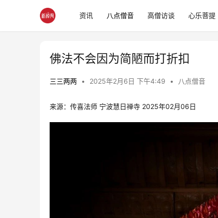
资讯
八点僧音
高僧访谈
心乐菩提
佛法不会因为简陋而打折扣
三三两两
•
2025年2月6日 下午4:49
•
八点僧音
来源：传喜法师 宁波慧日禅寺 2025年02月06日