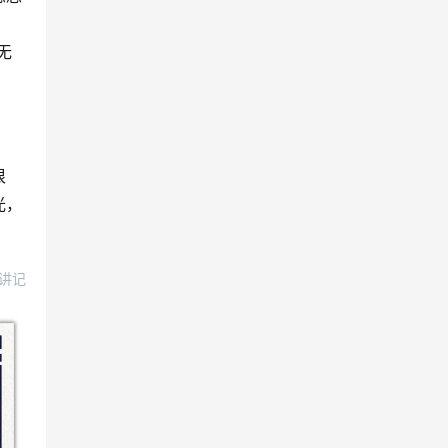
无
很
光，
讲记