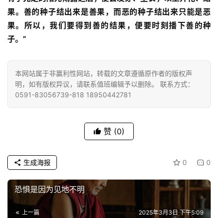
慈
果。善的种子结出来是善果，而恶的种子结出来只能是恶
善
果。所以，我们要得到善的结果，便要时刻播下善的种
子。”
佛
教
人
本网站属于非赢利性网站，转载的文章遵循原作者的版权声
登录
注册
物
明，如有版权异议，请联系值班编辑予以删除。 联系方式：
0591-83056739-818 18950442781
寺
院
赞
(0)
巡
礼
生成海报
0
0
视
频
恐惧是因为见地不明
纪
上一篇
2025年3月3日 下午5:09