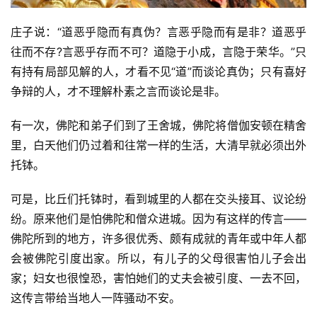
庄子说：“道恶乎隐而有真伪？言恶乎隐而有是非？道恶乎
往而不存?言恶乎存而不可？道隐于小成，言隐于荣华。”只
有持有局部见解的人，才看不见“道”而谈论真伪；只有喜好
争辩的人，才不理解朴素之言而谈论是非。
有一次，佛陀和弟子们到了王舍城，佛陀将僧伽安顿在精舍
里，白天他们仍过着和往常一样的生活，大清早就必须出外
托钵。
可是，比丘们托钵时，看到城里的人都在交头接耳、议论纷
纷。原来他们是怕佛陀和僧众进城。因为有这样的传言——
佛陀所到的地方，许多很优秀、颇有成就的青年或中年人都
会被佛陀引度出家。所以，有儿子的父母很害怕儿子会出
家；妇女也很惶恐，害怕她们的丈夫会被引度、一去不回，
这传言带给当地人一阵骚动不安。