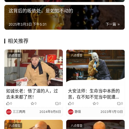
录
这背后的皈依处，是如如不动的
佛
2025年3月3日 下午5:31
下一篇
教
艺
术
相关推荐
政
八点僧音
八点僧音
策
法
规
如诚长老：悟了道的人，过
大安法师：生命当中本质的
免
去未来都了然！
苦，在不知不觉当中就遭受
责
到逼恼
0
0
0
0
0
0
声
三三两两
2024年9月6日
静瑛
2023年1月13日
明
八点僧音
八点僧音