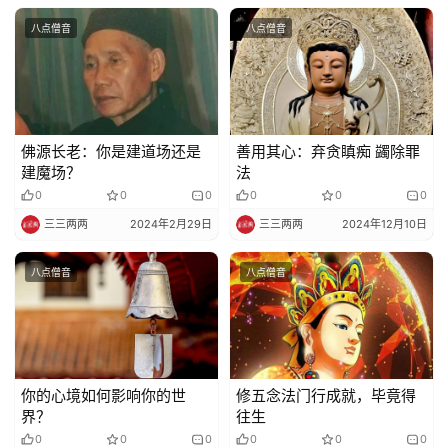
八点僧音
八点僧音
佛源长老：你是建道场还是
善用其心：弃贪瞋痴 蠲除罪
建魔场？
法
0
0
0
0
0
0
三三两两
2024年2月29日
三三两两
2024年12月10日
八点僧音
八点僧音
你的心境如何影响你的世
修五念法门行成就，毕竟得
界？
往生
0
0
0
0
0
0