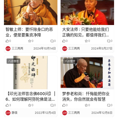
智敏上师：要忏除身口的恶
大安法师 : 只要他能给我们
业，便是要集资净障
正确的知见，都值得我们尊
重。你不要去找善知识的毛
0
0
0
0
0
0
病
三三两两
2024年10月14日
三三两两
2024年5月27日
八点僧音
八点僧音
【印光法师答念佛600问】 |
梦参老和尚：忏悔能把你业
6、如何理解阿弥陀佛是法界
消失，你自然就会有智慧
藏身？
3
0
0
0
0
0
静瑛
2022年12月4日
三三两两
2024年12月6日