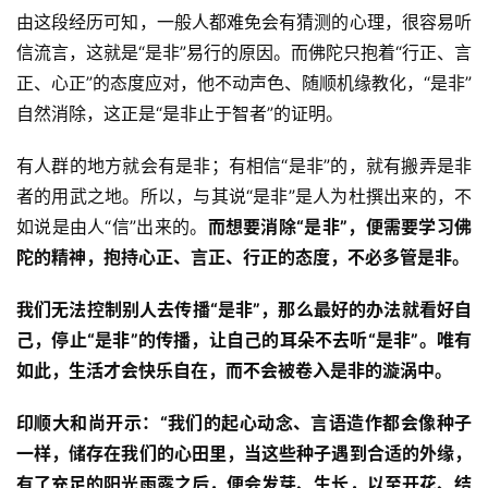
僧
由这段经历可知，一般人都难免会有猜测的心理，很容易听
音
信流言，这就是“是非”易行的原因。而佛陀只抱着“行正、言
正、心正”的态度应对，他不动声色、随顺机缘教化，“是非”
高
自然消除，这正是“是非止于智者”的证明。
僧
访
有人群的地方就会有是非；有相信“是非”的，就有搬弄是非
谈
者的用武之地。所以，与其说“是非”是人为杜撰出来的，不
如说是由人“信”出来的。
而想要消除“是非”，便需要学习佛
心
陀的精神，抱持心正、言正、行正的态度，不必多管是非。
乐
菩
我们无法控制别人去传播“是非”，那么最好的办法就看好自
提
己，停止“是非”的传播，让自己的耳朵不去听“是非”。唯有
如此，生活才会快乐自在，而不会被卷入是非的漩涡中。
专
题
印顺大和尚开示：“我们的起心动念、言语造作都会像种子
一样，储存在我们的心田里，当这些种子遇到合适的外缘，
公
有了充足的阳光雨露之后，便会发芽、生长，以至开花、结
益