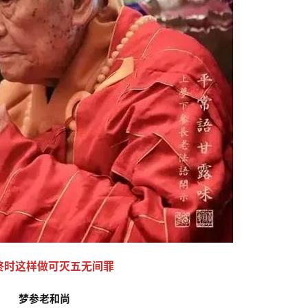
终时这样做可灭五无间罪 
梦参老和尚