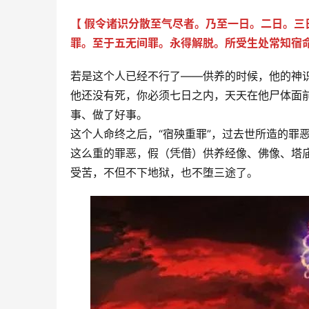
【 假令诸识分散至气尽者。乃至一日。二日。
罪。至于五无间罪。永得解脱。所受生处常知宿
若是这个人已经不行了——供养的时候，他的神
他还没有死，你必须七日之内，天天在他尸体面
事、做了好事。
这个人命终之后，“宿殃重罪”，过去世所造的罪
这么重的罪恶，假（凭借）供养经像、佛像、塔
受苦，不但不下地狱，也不堕三途了。 