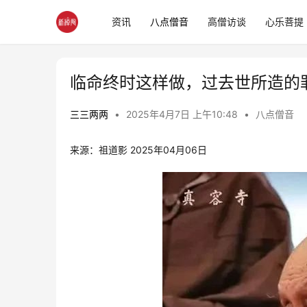
资讯
八点僧音
高僧访谈
心乐菩提
临命终时这样做，过去世所造的
三三两两
•
2025年4月7日 上午10:48
•
八点僧音
来源：祖道影 2025年04月06日