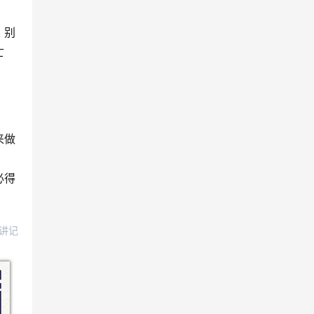
，别
亡
来做
必得
讲记