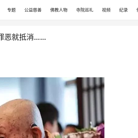
专题
公益慈善
佛教人物
寺院巡礼
视频
纪录
罪恶就抵消……