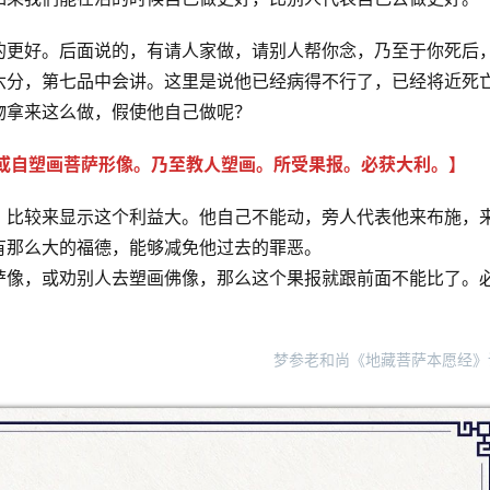
的更好。后面说的，有请人家做，请别人帮你念，乃至于你死后
六分，第七品中会讲。这里是说他已经病得不行了，已经将近死
拿来这么做，假使他自己做呢？ 
。或自塑画菩萨形像。乃至教人塑画。所受果报。必获大利。】
，比较来显示这个利益大。他自己不能动，旁人代表他来布施，
有那么大的福德，能够减免他过去的罪恶。
萨像，或劝别人去塑画佛像，那么这个果报就跟前面不能比了。
梦参老和尚《地藏菩萨本愿经》