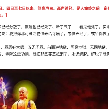
三日。四日至七日以来。但高声白。高声读经。是人命终之后。宿
命。】
识已经分散了，就是他已经死了、断了气了——看见他死了，实
前说：我把你那可爱之物供养给寺庙了，或供养经了，或给你做
恶，罪恶好大呢，五无间罪。前面讲地狱、阿鼻地狱、无间地狱
庙、寺院这些功德，就把那些罪恶抵消了，永远解脱。解脱了就