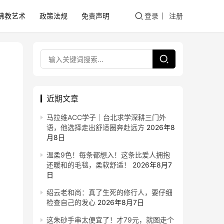
佛教艺术
政策法规
免责声明
登录
注册
近期文章
马拉维ACC学子｜台北求学深耕三门外
语，他选择走出舒适圈奔赴远方
2026年8
月8日
温柔9色！每条都想入！这条比爱人拥抱
还暖和的毛毯，柔软舒适！
2026年8月7
日
绍云老和尚：真了生死的修行人，要仔细
检查自己的发心
2026年8月7日
这朱砂手串太便宜了！才79元，就图走个