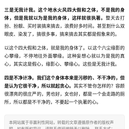
专
三是无我计我。这个地水火风四大假和之体，不是我的身
题
体，但是我就以为是我的身体，这样就很执著。
整天去打
扮、扮靓、买时装搞来搞去，浪费好多时间。甚至割什么双
公
眼皮、染发了，搞很多事，搞来搞去其实都是假象来的。
益
慈
以这个四大假和之体，就是我的身体了。以这个六尘缘影的
善
心攀缘，不停地往外面攀缘。这种妄想心就以为是我的真
心，其实这是假心，缘影心、攀缘心。这些是无我计我。
佛
教
四是不净计净。我们这个身体本来是污秽的、不干净的，但
人
登录
注册
物
是认为它很干净，所以就起贪心。
其实不管你怎样的？容颜
很漂亮的很庄严的，男也好，女也好，都是一个会走路的厕
寺
所，所以都是不干净的，不要起一个执著的心。
院
巡
礼
本网站属于非赢利性网站，转载的文章遵循原作者的版权声
明，如有版权异议，请联系值班编辑予以删除。 联系方式：