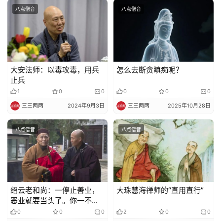
责
八点僧音
八点僧音
声
明
大安法师：以毒攻毒，用兵
怎么去断贪瞋痴呢？
止兵
1
0
0
0
0
0
三三两两
2024年9月3日
三三两两
2025年10月28日
八点僧音
八点僧音
绍云老和尚：一停止善业，
大珠慧海禅师的“直用直行”
恶业就要当头了。你一不念
佛拜佛不诵经，五欲妄想就
0
0
0
2
0
0