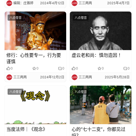
来了
编辑：庄雅婷
2024年4月12日
三三两两
2025年4月7日
八点僧音
八点僧音
修行：心性要专一，行为要
虚云老和尚：慎勿造因 ！
谨慎
0
0
0
0
0
0
三三两两
2024年12月2日
三三两两
2025年5月28日
八点僧音
八点僧音
当度法师｜《观念》
心的“七十二变”，你都见过
吗？