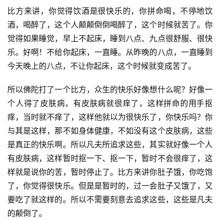
资
比方来讲，你觉得饮酒是很快乐的，你拼命喝，不停地饮
讯
酒，喝醉了，这个人颠颠倒倒喝醉了，这个时候就苦了。你
觉得如果睡觉，早上不起床，睡到八点、九点很舒服、很快
八
乐。好啊！不给你起床，一直睡。从昨晚的八点，一直睡到
点
今天晚上的八点，不让你起床，这个时候就变成苦了。
僧
音
所以佛陀打了一个比方，众生的快乐好像想什么呢？好像一
个人得了皮肤病，有皮肤病就很痒了，这样拼命的用手抠
高
僧
痒，当时就不痒了，这样他就以为很快乐了，你快乐吗？你
访
与其是这样，那不如身体健康，不如没有这个皮肤病，这些
谈
是真正的快乐啊。所以凡夫所追求这些，其实就好像一个人
有皮肤病，这样暂时抠一下、抠一下，暂时不会很痒了，这
心
样就是说你的苦，暂时停止了。比方来讲你肚子饿，你吃饱
乐
了，你觉得很快乐。但是是暂时的，过一会肚子又饿了，又
菩
要吃了就这样的。所以不需要刻意去追求这些，这些是凡夫
提
的颠倒了。