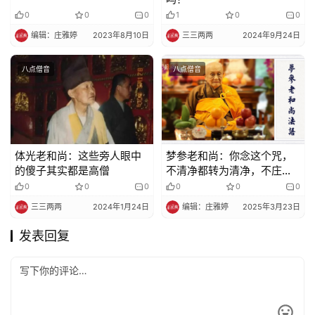
0
0
0
1
0
0
编辑：庄雅婷
2023年8月10日
三三两两
2024年9月24日
八点僧音
八点僧音
体光老和尚：这些旁人眼中
梦参老和尚：你念这个咒，
的傻子其实都是高僧
不清净都转为清净，不庄严
转为庄严
0
0
0
0
0
0
三三两两
2024年1月24日
编辑：庄雅婷
2025年3月23日
发表回复