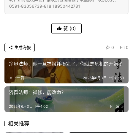
0591-83056739-818 18950442781
视
频
赞
(0)
纪
录
生成海报
0
0
佛
教
净界法师：你一旦福报耗损完了，你就是危机的开始了
艺
术
上一篇
2025年6月3日 上午10:53
济群法师：禅修，能改命？
政
策
2025年6月3日 下午1:02
下一篇
法
规
相关推荐
免