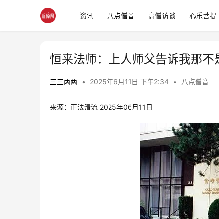
资讯
八点僧音
高僧访谈
心乐菩提
恒来法师：上人师父告诉我那不
三三两两
•
2025年6月11日 下午2:34
•
八点僧音
来源：正法清流 2025年06月11日 