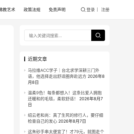
佛教艺术
政策法规
免责声明
登录
注册
近期文章
马拉维ACC学子｜台北求学深耕三门外
语，他选择走出舒适圈奔赴远方
2026年8
月8日
温柔9色！每条都想入！这条比爱人拥抱
还暖和的毛毯，柔软舒适！
2026年8月7
日
绍云老和尚：真了生死的修行人，要仔细
检查自己的发心
2026年8月7日
这朱砂手串太便宜了！才79元，就图走个