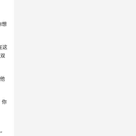
你想
在这
的双
，他
，你
  