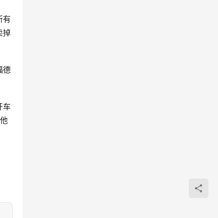
所有
卖掉
福德
开车
其他