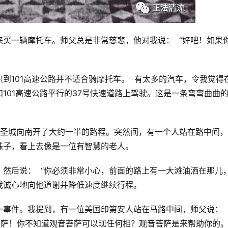
买一辆摩托车。师父总是非常慈悲，他对我说：  “好吧！如果
到101高速公路并不适合骑摩托车。  有太多的汽车，令我觉得
101高速公路平行的37号快速道路上驾驶。这是一条弯弯曲曲
o 圣城向南开了大约一半的路程。突然间，有一个人站在路中间
子，看上去像是一位有智慧的老人。 
然后说：  “你必须非常小心，前面的路上有一大滩油洒在那儿
我诚心地向他道谢并降低速度继续行程。 
事件。我提到，有一位美国印第安人站在马路中间，师父说： 
萨！你不知道观音菩萨可以现任何相？观音菩萨是来帮助你的。”