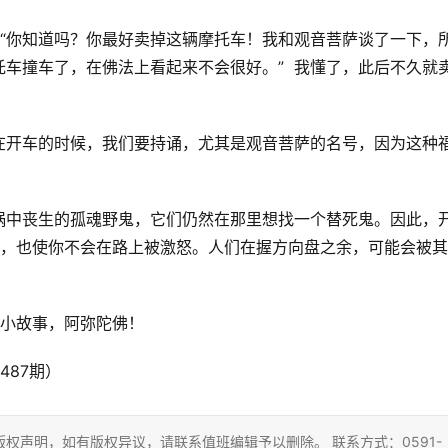
 “你知道吗？你最好卖掉这辆摩托车！我和观音菩萨谈了一下，
车撞车了，在佛法上看起来不会很好。”  我懂了，此后不久就
  
在开车的时候，我们要持诵，尤其是观音菩萨的名号，因为这种
祸中丧生的孤魂野鬼，它们仍然在那里想找一个替死鬼。因此，
号，也使你不会在路上被激怒。人们在握方向盘之余，可能会被
小故事，阿弥陀佛！  
487期）
权声明，如有版权异议，请联系值班编辑予以删除。 联系方式：0591-