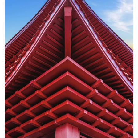
资
讯
八
点