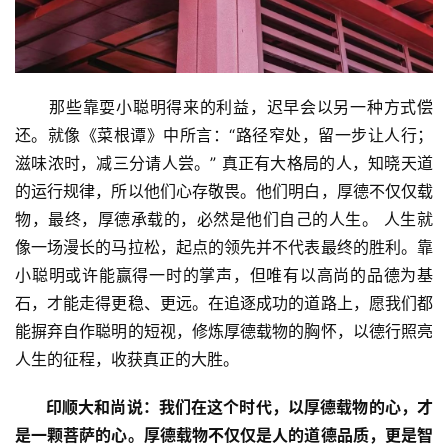
僧
音
高
      那些靠耍小聪明得来的利益，迟早会以另一种方式偿
僧
还。就像《菜根谭》中所言：“路径窄处，留一步让人行；
访
滋味浓时，减三分请人尝。” 真正有大格局的人，知晓天道
谈
的运行规律，所以他们心存敬畏。他们明白，厚德不仅仅载
物，最终，厚德承载的，必然是他们自己的人生。 人生就
心
像一场漫长的马拉松，起点的领先并不代表最终的胜利。靠
乐
小聪明或许能赢得一时的掌声，但唯有以高尚的品德为基
菩
提
石，才能走得更稳、更远。在追逐成功的道路上，愿我们都
能摒弃自作聪明的短视，修炼厚德载物的胸怀，以德行照亮
专
人生的征程，收获真正的大胜。
题
印顺大和尚说：我们在这个时代，以厚德载物的心，才
公
是一颗菩萨的心。厚德载物不仅仅是人的道德品质，更是智