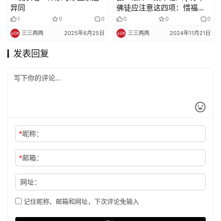
异同
佛徒应注意这四项：惜福、
习劳、持戒、自尊
1
0
0
0
0
0
三三两两
2025年6月25日
三三两两
2024年11月21日
发表回复
*
昵称：
*
邮箱：
网址：
记住昵称、邮箱和网址，下次评论免输入