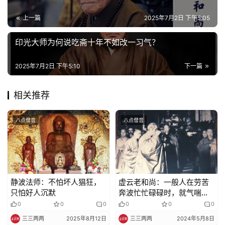
录
上一篇
2025年7月2日 下午5:05
佛
印光大师为何说吃斋十年不如改一习气？
教
艺
2025年7月2日 下午5:10
下一篇
术
相关推荐
政
策
八点僧音
八点僧音
法
规
免
责
静波法师：不怕坏人猖狂，
虚云老和尚：一般人在劳苦
声
只怕好人沉默
奔波忙忙碌碌时，就气喘息
明
粗，有定力功夫的人，再忙
0
0
0
0
0
0
也不喘气，一天到晚，总是
三三两两
2025年8月12日
三三两两
2024年5月8日
心平气和的