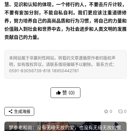
益
慧、见识和认知的体现，一个修行的人，不要去斤斤计较，
慈
不要有妄加分别，不能自私自利。我们更应该注重道德修
善
养，努力培养自己的高尚品质和行为习惯，将自己的力量和
价值融入到社会和世界中去，为社会进步和人类文明的发展
佛
贡献自己的力量。
教
人
登录
注册
物
本网站属于非赢利性网站，转载的文章遵循原作者的版权声
明，如有版权异议，请联系值班编辑予以删除。 联系方式：
寺
0591-83056739-818 18950442781
院
巡
礼
赞
(0)
视
生成海报
0
0
频
梦参老和尚：没有无缘无故的爱，也没有无缘无故的恨
纪