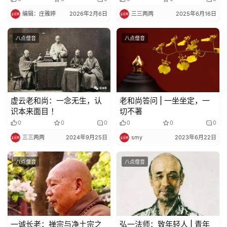
编辑：庄雅婷
2026年2月6日
三三两两
2025年6月16日
八点僧音
八点僧音
虚云老和尚：一念无生，认
老和尚答问 | 一坐坐定，一
识本来面目 ！
切不著
0
0
0
0
0
0
三三两两
2024年9月25日
smy
2023年6月22日
八点僧音
八点僧音
一诚长老：禅宗与净土宗之
弘一法师：致年轻人 | 青年