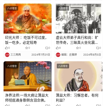
八点僧音
八点僧音
印光大师 ：吃饭不可过度，
虚云大师弟子具行和尚：旷
饭一吃多，必定短寿
世传奇，三昧真火坐化震惊
世人！
0
0
0
8
0
0
三三两两
2024年7月31日
编辑：庄雅婷
2024年8月5日
八点僧音
八点僧音
净界法师:一场大病让蕅益大
蕅益大师：习懈怠者，有何
师彻底通身靠倒含泪念佛。
利益？
0
0
0
0
0
0