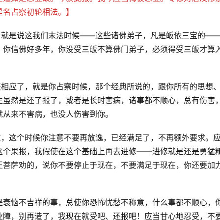
是名占察初轮相法。】
，就是说这我们末法时候——这些诸佛弟子，凡是皈依三宝的—
。你信佛好多年，你没受三皈不算佛门弟子，必须得受三皈才算
报相应了，就是你占察时候，那个经典所说的，跟你所有的思想
生虽然是还了报了，或者是长时害病，诸事都不顺心，总有伤害
就从来不害病，也没人伤害到你。
意，这个时候你注意不要再放逸，已经满足了，不再额外要求。
这个果报，我假使在这个基础上再去进修——进修就是还是勇猛
王菩萨劝的，说你不要停止于现在，不要满足于现在，你还要加
是衰恼不吉祥的事，总使你恐怖忧愁不称意，什么事都不顺心，
业障，别再造了，我现在就受吧、还报吧！应当甘心地忍受，不