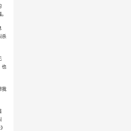
的
福。
息
叫杀
无
，也
想我
道
叫
经》