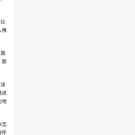
—比
入佛
、跟
，那
应该
精进
力地
你怎
要怀