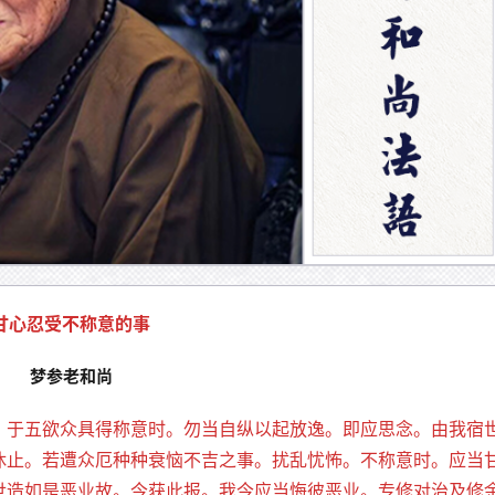
甘心忍受不称意的事
梦参老和尚
。于五欲众具得称意时。勿当自纵以起放逸。即应思念。由我宿
休止。若遭众厄种种衰恼不吉之事。扰乱忧怖。不称意时。应当
世造如是恶业故。今获此报。我今应当悔彼恶业。专修对治及修