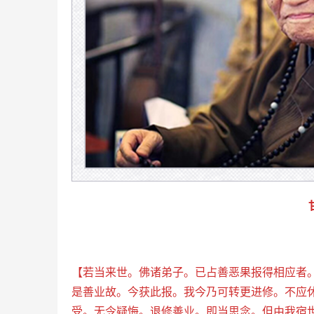
【若当来世。佛诸弟子。已占善恶果报得相应者
是善业故。今获此报。我今乃可转更进修。不应
受。无令疑悔。退修善业。即当思念。但由我宿