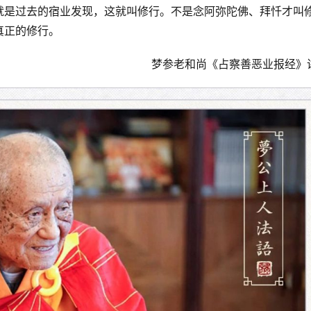
就是过去的宿业发现，这就叫修行。不是念阿弥陀佛、拜忏才叫
真正的修行。
梦参老和尚《占察善恶业报经》