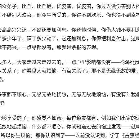
四众弟子，比丘、比丘尼、优婆塞、优婆夷，你过去做伤害别人
，不给别人欢喜，你今生所受的，你得不到欢乐，你也得不到幸
债高高兴兴还，不然还要加利息。你还债时候，你借人钱不要利
了多少年了、隔了多少劫了，它还加利息，你得把利息付出，这
就不高兴，一点缘都没有，那就是余报的表现。
很多人，大家走过来走过去的，一点心里影响都没有——你跟他
点关系了；你看见人就烦恼，有点关系了。那不是无缘无故的爱
想。
多事都不顺心，无缘无故地忧愁，无缘无故地烦恼，有没有？我
吧？
你够享受的了，你感觉不如意。每位道友都有，例如我们出家的
无故地起烦恼，什么都不顺心，你就知道过去的宿业发现——就
，所以你生烦恼。那你认识到了——以前没认识到，学了《占察