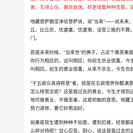
善。无得止住。懈怠放逸。转更增集种种苦聚。
地藏菩萨跟坚净信菩萨说，说“当来”——说未来
丘、比丘尼、优婆塞、优婆夷，没受三皈的不算
门。
若是未来时候、“当来世”的佛子，占这个善恶果
你行为相应的，这叫相应；你前生杀业很重，今
叫相应。前生的善业很重，从来不杀生，今生也
“于五欲众具得称意”者，就是在五欲境界你都满
怎么样思念呢？这是我过去的善业，今生才得到
地尽做善业、不做恶事，这是劝勉的意思。地藏
努力进修，要它好再加好。
如果是现生遭到种种不如意、遭到厄难，经常都
么样对待呢？甘心忍受，耐心，说这是我过去的