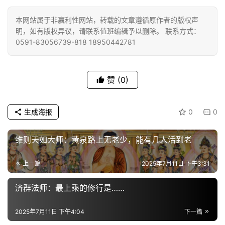
佛
教
本网站属于非赢利性网站，转载的文章遵循原作者的版权声
艺
明，如有版权异议，请联系值班编辑予以删除。 联系方式：
0591-83056739-818 18950442781
术
政
赞
(0)
策
法
规
生成海报
0
0
免
维则天如大师：黄泉路上无老少，能有几人活到老
责
声
上一篇
2025年7月11日 下午3:31
明
济群法师：最上乘的修行是……
2025年7月11日 下午4:04
下一篇