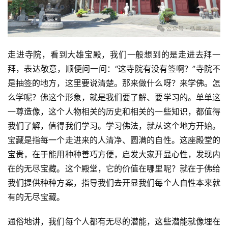
高
僧
访
走进寺院，看到大雄宝殿，我们一般想到的是走进去拜一
谈
拜，表达敬意，顺便问一问：“这寺院有没有签啊？”寺院不
是抽签的地方，这里要说清楚。那来做什么呀？来学佛。怎
心
乐
么学呢？佛这个形象，就是我们要了解、要学习的。单单这
菩
一尊造像，这个人物相关的历史和相关的一些知识，都值得
提
我们了解，值得我们学习。学习佛法，就从这个地方开始。
宝藏是指每一个走进来的人清净、圆满的自性。这座殿堂的
专
宝贵，在于能用种种善巧方便，启发大家开显心性，发现内
题
在的无尽宝藏。这个殿堂，它的价值在哪里呢？就在于佛给
我们提供种种方案，指导我们去开显我们每个人自性本来就
公
有的无尽宝藏。
益
慈
通俗地讲，我们每个人都有无尽的潜能，这些潜能就像埋在
善