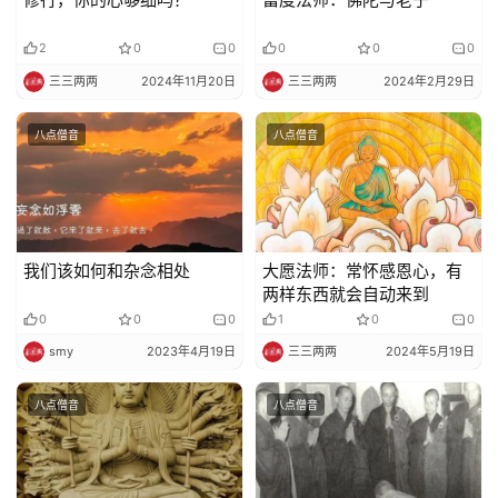
2
0
0
0
0
0
三三两两
2024年11月20日
三三两两
2024年2月29日
八点僧音
八点僧音
我们该如何和杂念相处
大愿法师：常怀感恩心，有
两样东西就会自动来到
0
0
0
1
0
0
smy
2023年4月19日
三三两两
2024年5月19日
八点僧音
八点僧音