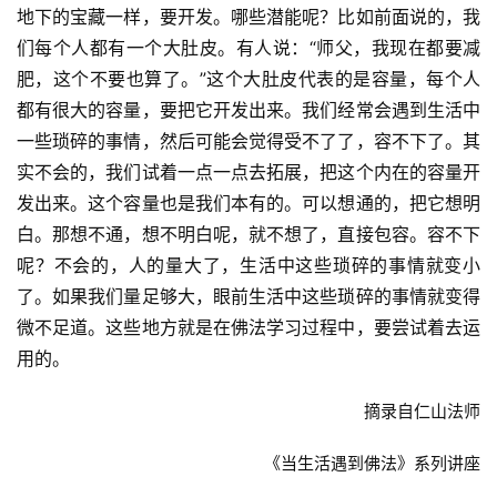
地下的宝藏一样，要开发。哪些潜能呢？比如前面说的，我
们每个人都有一个大肚皮。有人说：“师父，我现在都要减
佛
肥，这个不要也算了。”这个大肚皮代表的是容量，每个人
教
人
都有很大的容量，要把它开发出来。我们经常会遇到生活中
登录
注册
物
一些琐碎的事情，然后可能会觉得受不了了，容不下了。其
实不会的，我们试着一点一点去拓展，把这个内在的容量开
寺
发出来。这个容量也是我们本有的。可以想通的，把它想明
院
白。那想不通，想不明白呢，就不想了，直接包容。容不下
巡
呢？不会的，人的量大了，生活中这些琐碎的事情就变小
礼
了。如果我们量足够大，眼前生活中这些琐碎的事情就变得
微不足道。这些地方就是在佛法学习过程中，要尝试着去运
视
用的。
频
摘录自仁山法师
纪
录
《当生活遇到佛法》系列讲座