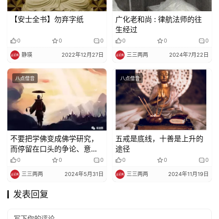
【安士全书】勿弃字纸
广化老和尚 : 律航法师的往
生经过
0
0
0
0
0
0
静瑛
2022年12月27日
三三两两
2024年7月22日
八点僧音
八点僧音
不要把学佛变成佛学研究，
五戒是底线，十善是上升的
而停留在口头的争论、意识
途径
的空想 ！
0
0
0
0
0
0
三三两两
2024年5月31日
三三两两
2024年11月19日
发表回复