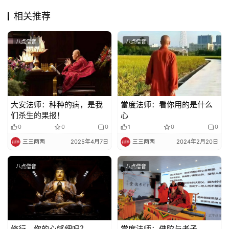
相关推荐
八点僧音
八点僧音
大安法师：种种的病，是我
當度法师：看你用的是什么
们杀生的果报！
心
0
0
0
1
0
0
三三两两
2025年4月7日
三三两两
2024年2月20日
八点僧音
八点僧音
修行，你的心够细吗？
當度法师：佛陀与老子