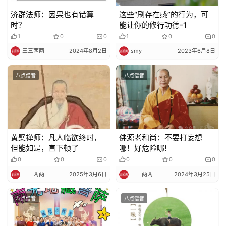
礼
济群法师：因果也有错算
这些“刷存在感”的行为，可
时？
能让你的修行功德-1
1
0
0
1
0
0
视
频
三三两两
2024年8月2日
smy
2023年6月8日
八点僧音
八点僧音
纪
录
佛
教
黄檗禅师：凡人临欲终时，
佛源老和尚：不要打妄想
艺
但能如是，直下顿了
哪！​好危险哪!
术
0
0
0
0
0
0
三三两两
2025年3月6日
三三两两
2024年3月25日
政
策
八点僧音
八点僧音
法
规