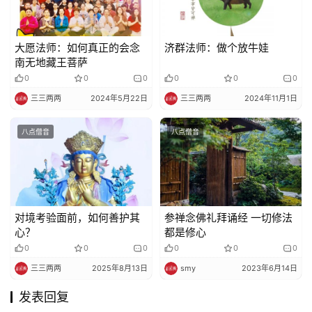
免
责
大愿法师：如何真正的会念
济群法师：做个放牛娃
声
南无地藏王菩萨
明
0
0
0
0
0
0
三三两两
2024年5月22日
三三两两
2024年11月1日
八点僧音
八点僧音
对境考验面前，如何善护其
参禅念佛礼拜诵经 一切修法
心？
都是修心
0
0
0
0
0
0
三三两两
2025年8月13日
smy
2023年6月14日
发表回复