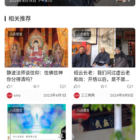
2025年8月14日 下午5:10
下一篇
提
相关推荐
专
题
八点僧音
八点僧音
公
益
慈
善
静波法师谈信仰：信佛信神
绍云长老：我们问过虚云老
你分得清吗？
和尚：开悟以后，是不是万
佛
事大吉了？
1
0
0
0
0
0
教
smy
2023年4月1日
三三两两
2024年9月6日
人
登录
注册
物
八点僧音
八点僧音
寺
院
巡