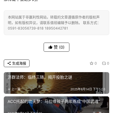
资
本网站属于非赢利性网站，转载的文章遵循原作者的版权声
讯
明，如有版权异议，请联系值班编辑予以删除。 联系方式：
0591-83056739-818 18950442781
八
点
僧
赞
(0)
音
生成海报
0
0
高
僧
济群法师：临终三随，揭开投胎之谜
访
谈
上一篇
2025年8月14日 下午5:03
心
ACC托起的功夫梦：马拉维孩子两年练成“中国武魂”
乐
菩