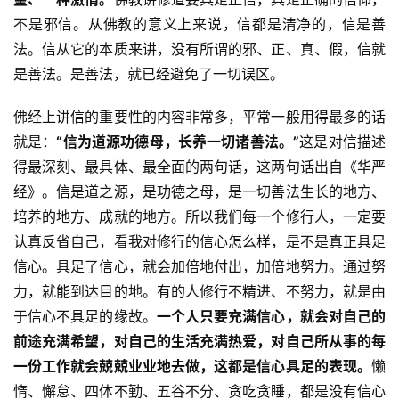
不是邪信。从佛教的意义上来说，信都是清净的，信是善
法。信从它的本质来讲，没有所谓的邪、正、真、假，信就
是善法。是善法，就已经避免了一切误区。
佛经上讲信的重要性的内容非常多，平常一般用得最多的话
就是：
“信为道源功德母，长养一切诸善法。”
这是对信描述
得最深刻、最具体、最全面的两句话，这两句话出自《华严
经》。信是道之源，是功德之母，是一切善法生长的地方、
培养的地方、成就的地方。所以我们每一个修行人，一定要
认真反省自己，看我对修行的信心怎么样，是不是真正具足
信心。具足了信心，就会加倍地付出，加倍地努力。通过努
力，就能到达目的地。有的人修行不精进、不努力，就是由
于信心不具足的缘故。
一个人只要充满信心，就会对自己的
前途充满希望，对自己的生活充满热爱，对自己所从事的每
一份工作就会兢兢业业地去做，这都是信心具足的表现。
懒
惰、懈怠、四体不勤、五谷不分、贪吃贪睡，都是没有信心