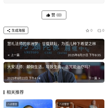
赞
(0)
生成海报
0
0
慧礼法师的非洲梦：廿载耕耘，为孤儿种下希望之林
上一篇
2025年8月21日 下午6:35
大安法师：颠倒生活，导致生病，念咒能治疗吗？
2025年8月22日 下午4:14
下一篇
相关推荐
八点僧音
八点僧音