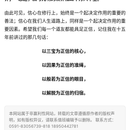
术
由此可见，信心在修行上，始终是一个起决定作用的重要的
善法；信心在我们人生道路上，同样是一个起决定作用的重
政
策
要因素。希望我们每一个道友都能具足正信，记住我在十五
法
年前讲过的那几句话：
规
以三宝为正信的核心，
免
以因果为正信的准绳，
责
声
以般若为正信的眼目，
明
以解脱为正信的归宿。
本网站属于非赢利性网站，转载的文章遵循原作者的版权声
明，如有版权异议，请联系值班编辑予以删除。 联系方式：
0591-83056739-818 18950442781