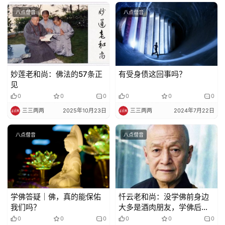
八点僧音
八点僧音
妙莲老和尚：佛法的57条正
有受身债这回事吗？
见
0
0
0
0
0
0
三三两两
2025年10月23日
三三两两
2024年7月22日
八点僧音
八点僧音
学佛答疑｜佛，真的能保佑
忏云老和尚：没学佛前身边
我们吗？
大多是酒肉朋友，学佛后身
边是同参道友
0
0
0
0
0
0