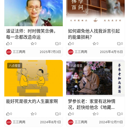
道证法师：时时微笑念佛，
如何避免他人找我诉苦引起
每一念都改造命运
的能量损耗？
3
0
0
0
0
0
三三两两
2025年7月3日
三三两两
2025年4月15日
八点僧音
八点僧音
能好死是很大的人生赢家啊
梦参长老：家里有这种情
况，赶快给他念《地藏
经》、做好事
0
0
0
0
0
0
三三两两
2024年8月1日
三三两两
2024年12月11日