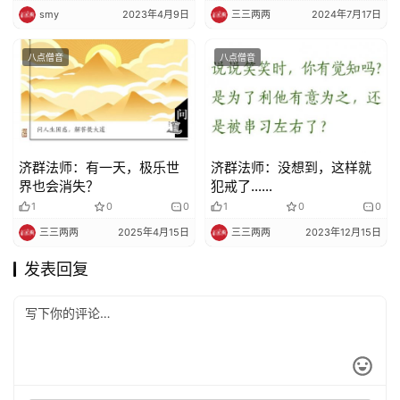
smy
2023年4月9日
三三两两
2024年7月17日
八点僧音
八点僧音
济群法师：有一天，极乐世
济群法师：没想到，这样就
界也会消失？
犯戒了……
1
0
0
1
0
0
三三两两
2025年4月15日
三三两两
2023年12月15日
发表回复