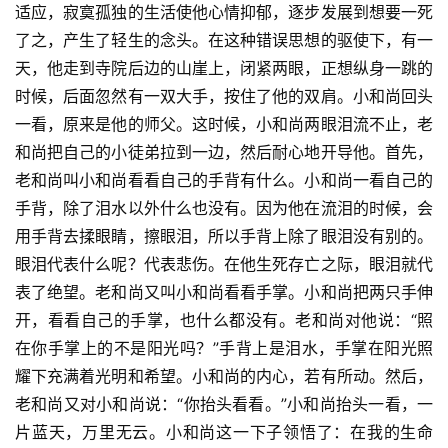
适应，寂寞孤独的生活使他心情抑郁，逐步发展到想要一死
访
了之，产生了轻生的念头。在这种错误思想的驱使下，有一
谈
天，他走到寺院后边的山崖上，闭紧两眼，正想纵身一跳的
时候，后面忽然有一双大手，按住了他的双肩。小和尚回头
心
乐
一看，原来是他的师父。这时候，小和尚两眼泪流不止，老
菩
和尚把自己的小徒弟拉到一边，然后耐心地开导他。首先，
提
老和尚叫小和尚看看自己的手背有什么。小和尚一看自己的
手背，除了泪水以外什么也没有。因为他在流泪的时候，会
专
用手背去揉眼睛，擦眼泪，所以手背上除了眼泪没有别的。
题
眼泪代表什么呢？代表悲伤。在他生死存亡之际，眼泪就代
表了绝望。老和尚又叫小和尚看看手掌。小和尚把两只手伸
公
开，看看自己的手掌，也什么都没有。老和尚对他说：“照
益
在你手掌上的不是阳光吗？”手背上是泪水，手掌在阳光照
慈
耀下充满着光明和希望。小和尚的内心，若有所动。然后，
善
老和尚又对小和尚说：“你抬头看看。”小和尚抬头一看，一
片蓝天，万里无云。小和尚这一下子领悟了：在我的生命
佛