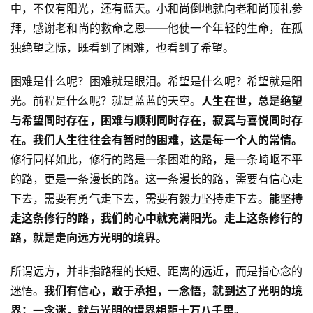
教
中，不仅有阳光，还有蓝天。小和尚倒地就向老和尚顶礼参
人
拜，感谢老和尚的救命之恩——他使一个年轻的生命，在孤
登录
注册
物
独绝望之际，既看到了困难，也看到了希望。
寺
困难是什么呢？困难就是眼泪。希望是什么呢？希望就是阳
院
光。前程是什么呢？就是蓝蓝的天空。
人生在世，总是绝望
巡
与希望同时存在，困难与顺利同时存在，寂寞与喜悦同时存
礼
在。我们人生往往会有暂时的困难，这是每一个人的常情。
修行同样如此，修行的路是一条困难的路，是一条崎岖不平
视
的路，更是一条漫长的路。这一条漫长的路，需要有信心走
频
下去，需要有勇气走下去，需要有毅力坚持走下去。
能坚持
走这条修行的路，我们的心中就充满阳光。走上这条修行的
纪
路，就是走向远方光明的境界。
录
所谓远方，并非指路程的长短、距离的远近，而是指心念的
佛
迷悟。
我们有信心，敢于承担，一念悟，就到达了光明的境
教
界；一念迷，就与光明的境界相距十万八千里。
艺