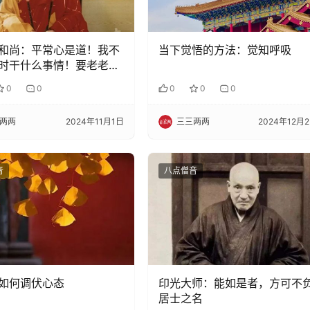
和尚：平常心是道！我不
当下觉悟的方法：觉知呼吸
时干什么事情！要老老实
0
0
0
0
0
两两
2024年11月1日
三三两两
2024年12月
音
八点僧音
如何调伏心态
印光大师：能如是者，方可不
居士之名