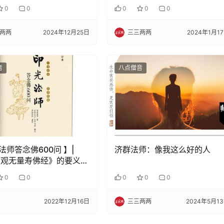
0
0
0
0
0
两两
2024年12月25日
三三两两
2024年1月1
音
八点僧音
法师答念佛600问 】|
济群法师：像我这么好的人
《观无量寿佛经》的要义是
0
0
0
0
0
2022年12月16日
三三两两
2024年5月1