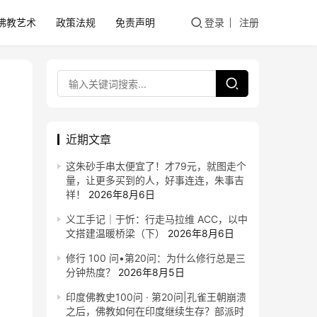
佛教艺术
政策法规
免责声明
登录
注册
近期文章
这朱砂手串太便宜了！才79元，就图走个
量，让更多买到的人，好事连连，朱事吉
祥！
2026年8月6日
义工手记｜于忻：行走马拉维 ACC，以中
文搭建温暖桥梁（下）
2026年8月6日
修行 100 问•第20问：为什么修行总是三
分钟热度？
2026年8月5日
印度佛教史100问 · 第20问|孔雀王朝崩溃
之后，佛教如何在印度继续生存？部派时