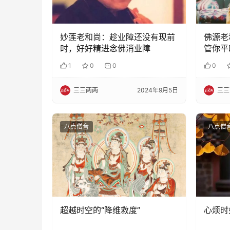
妙莲老和尚：趁业障还没有现前
佛源老
时，好好精进念佛消业障
管你平
实啊！
1
0
0
0
三三两两
2024年9月5日
三三
八点僧音
八点僧
超越时空的“降维救度”
心烦时