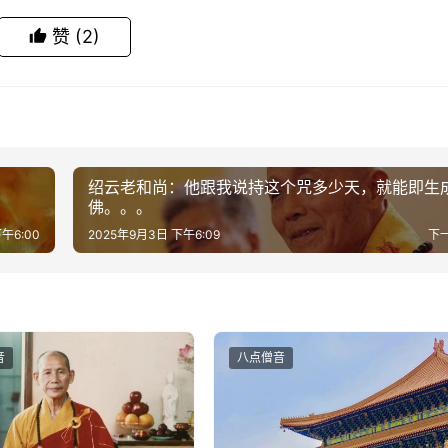
赞
(2)
绍云老和尚：他跟我说持这个咒多少天，就能即生
佛。。。
午6:00
2025年9月3日 下午6:09
下
音
八点僧音