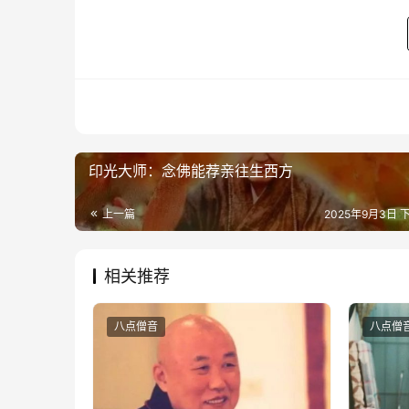
印光大师：念佛能荐亲往生西方
上一篇
2025年9月3日 下
相关推荐
八点僧音
八点僧