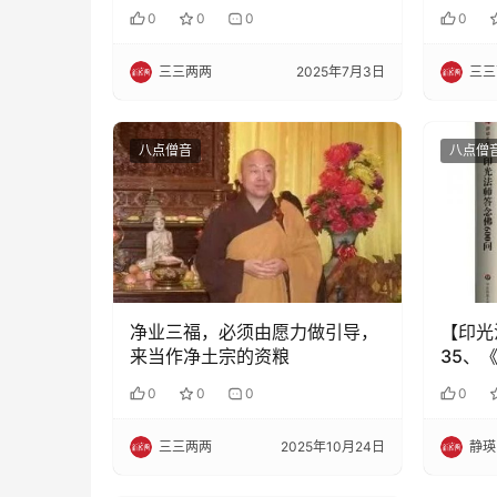
0
0
0
0
三三两两
2025年7月3日
三三
八点僧音
八点僧
净业三福，必须由愿力做引导，
【印光
来当作净土宗的资粮
35、
什么？
0
0
0
0
三三两两
2025年10月24日
静瑛