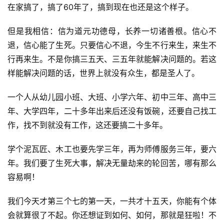
心
在家搞了，搞了60年了，搞到现在也还是这个样子。
乐
菩
但是我相信：信为道元功德母，长养一切诸善根。信心不
提
退，信心能了生死。只要信心不退，今生不行来生，来生不
行再来生。不是你搞三五天、三五年就能解决问题的。若这
专
样能解决问题的话，世界上就没有众生，都是圣人了。
题
一个人从幼儿园小班、大班、小学六年、初中三年、高中三
公
年、大学四年，二十多年出来后还没有饭碗，还要自己找工
益
作，找不到就没有工作，这还要搞二十多年。
慈
善
学个泥瓦匠、木工也要先学三年，再为师傅服务三年，要六
年。我们要了生死大事，解决无量劫来的轮回苦，哪有那么
佛
容易啊！
教
人
我们今天才第三个七的第一天，一共才十五天，你能有个体
登录
注册
物
会就算很了不起。你还想证到如何、如何，那就是狂啦！不