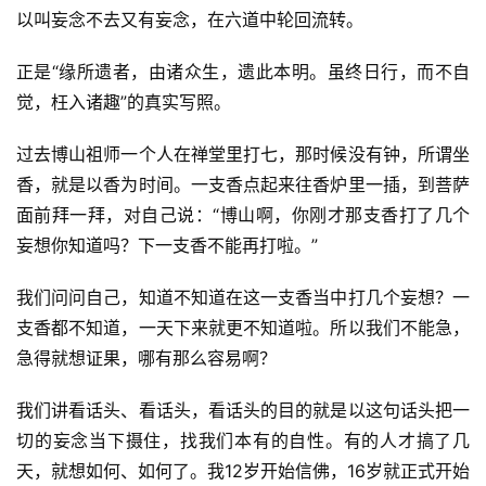
以叫妄念不去又有妄念，在六道中轮回流转。
正是“缘所遗者，由诸众生，遗此本明。虽终日行，而不自
觉，枉入诸趣”的真实写照。
资
过去博山祖师一个人在禅堂里打七，那时候没有钟，所谓坐
讯
香，就是以香为时间。一支香点起来往香炉里一插，到菩萨
面前拜一拜，对自己说：“博山啊，你刚才那支香打了几个
八
妄想你知道吗？下一支香不能再打啦。”
点
僧
我们问问自己，知道不知道在这一支香当中打几个妄想？一
音
支香都不知道，一天下来就更不知道啦。所以我们不能急，
急得就想证果，哪有那么容易啊？
高
僧
我们讲看话头、看话头，看话头的目的就是以这句话头把一
访
切的妄念当下摄住，找我们本有的自性。有的人才搞了几
谈
天，就想如何、如何了。我12岁开始信佛，16岁就正式开始