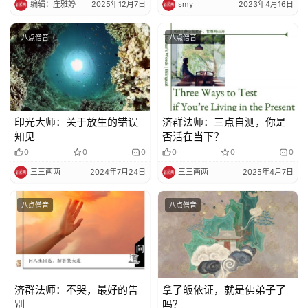
编辑：庄雅婷
2025年12月7日
smy
2023年4月16日
八点僧音
八点僧音
印光大师：关于放生的错误
济群法师：三点自测，你是
知见
否活在当下？
0
0
0
0
0
0
三三两两
2024年7月24日
三三两两
2025年4月7日
八点僧音
八点僧音
济群法师：不哭，最好的告
拿了皈依证，就是佛弟子了
别
吗？