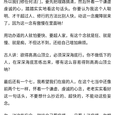
所以我们修任何法门，要先把理路搞清，然后怀着一个谦虚
策
虔诚的心，踏踏实实地看这句话头。你要认为我这个人聪
法
规
明、才干超过人、修行的方法比别人快，动这一念魔障就来
了，因为这一念有傲慢在里面呐！
免
用功办道的人就怕要快、要超人家，有这个念就是狂、就是
责
声
慢、就是痴，不但达不到，还给自己增加麻烦。
明
古人讲：欲得高高山顶立，必须深深海底行。你不做低下的
人，在深深海底苦练出来，哪有这么容易得到高高山顶立
呐？
最后还有一个七，我希望我们在座的人，在这个七当中还像
前两个七一样，怀着一个谦虚、虔诚的心念，老老实实看好
这一句话头，不要想什么抄近的、超快的，不能动这些妄
念。