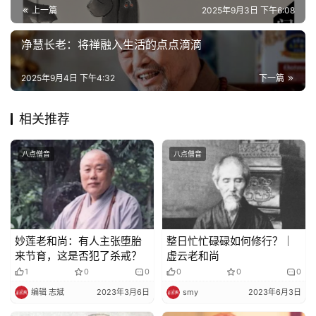
上一篇
2025年9月3日 下午6:08
净慧长老：将禅融入生活的点点滴滴
2025年9月4日 下午4:32
下一篇
相关推荐
八点僧音
八点僧音
妙莲老和尚：有人主张堕胎
整日忙忙碌碌如何修行？｜
来节育，这是否犯了杀戒？
虚云老和尚
1
0
0
0
0
0
编辑 志斌
2023年3月6日
smy
2023年6月3日