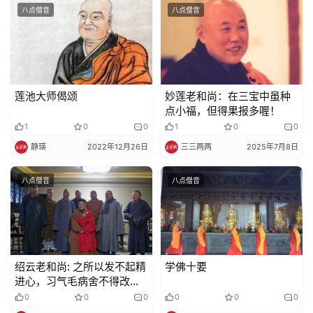
八点僧音
八点僧音
莲池大师偈颂
妙莲老和尚：在三宝中虽种
点小福，但得果报多喔！
1
0
0
1
0
0
静瑛
2022年12月26日
三三两两
2025年7月8日
八点僧音
八点僧音
绍云老和尚: 之所以发不起精
学佛十要
进心，习气毛病舍不得改，
就是对生死没有真正明白
0
0
0
0
0
0