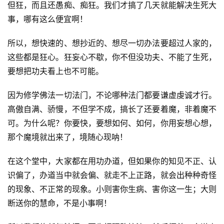
但狂，而且还愚痴、痴狂。我们才搞了几天就能解决生死大
寺
事，哪有这么便宜啊！
院
巡
所以，想快速的、想抄近的、想尽一切办法要超过人家的，
礼
这些都是狂心。狂妄心不歇，你不但没功夫、不能了生死，
要想把功夫看上也不可能。
视
频
因为修学佛法一切法门，不论哪种法门都要谦虚虔诚才行。
高傲自满、骄慢，不但学不成，搞长了还要着魔，非着魔不
纪
可。为什么呢？你要快，要想如何、如何，你用妄想心想，
录
那个魔境就出来了，境随心现呐！
佛
在这个堂中，大家都在用功办道，但如果你的知见不正、认
教
识偏了，办道当中就会偏、就走不上正路，就会出种种奇怪
艺
的现象、不正常的现象。小则害你生病、害你这一生；大则
术
断送你的慧命，不是小事啊！
政